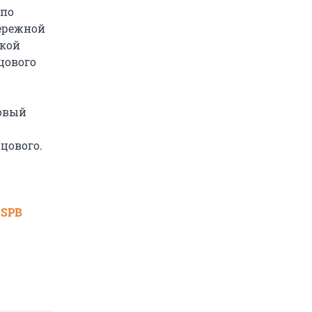
 по
ережной
ской
цового
овый
цового.
 SPB