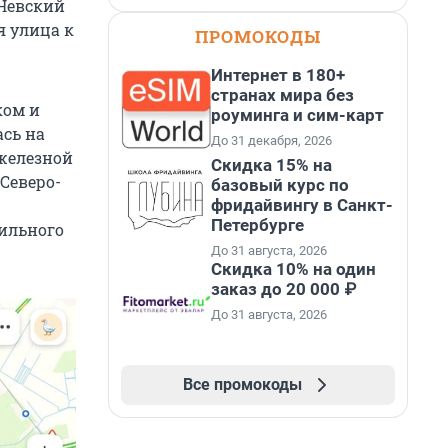
 Невский
я улица к
ПРОМОКОДЫ
Интернет в 180+
странах мира без
ком и
роуминга и сим-карт
ась на
До 31 декабря, 2026
 железной
Скидка 15% на
«Северо-
базовый курс по
фридайвингу в Санкт-
Петербурге
сильного
До 31 августа, 2026
Скидка 10% на один
заказ до 20 000 ₽
До 31 августа, 2026
Все промокоды