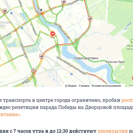
е транспорта в центре города ограничено, пробки
росл
идео репетиции парада Победы на Дворцовой площад
онтанке»
.
дня с 7 часов утра и до 12:30 действуют
перекрытия
н