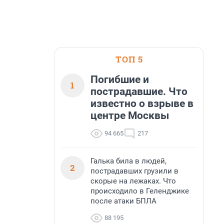
ТОП 5
Погибшие и
1
пострадавшие. Что
известно о взрыве в
центре Москвы
94 665
217
Галька била в людей,
2
пострадавших грузили в
скорые на лежаках. Что
происходило в Геленджике
после атаки БПЛА
88 195