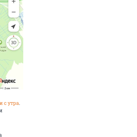
и с утра
.
и
а