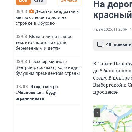
Все
СПБ
24 часа
На дорог
08/08
Десятки квадратных
красный
метров лесов горели на
стройке в Обухово
7 мая 2025, 11:28
1
08/08
Можно ли пить квас
тем, кто садится за руль,
48
коммен
беременным и детям
08/08
Премьер-министр
В Санкт-Петербу
Венгрии рассказал, кого видит
до 5 баллов по 
будущим президентом страны
среду. В центре
Выборгской и С
08/08
Вход в метро
проспекте.
«Чкаловская» будут
ограничивать