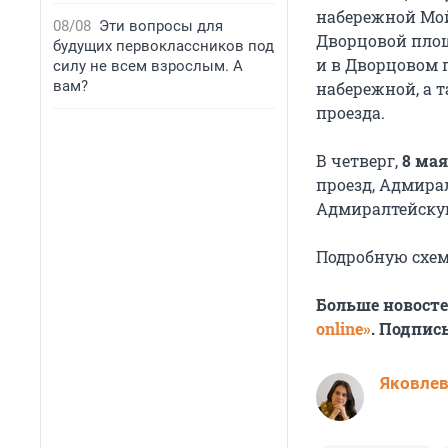
набережной Мой
08/08
Эти вопросы для
Дворцовой площ
будущих первоклассников под
и в Дворцовом 
силу не всем взрослым. А
вам?
набережной, а 
проезда.
В четверг,
8 мая
проезд, Адмира
Адмиралтейскую
Подробную схе
Больше новост
online»
. Подпис
Яковле