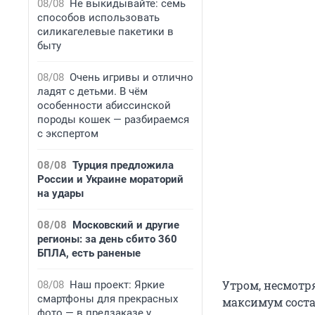
08/08
Не выкидывайте: семь
способов использовать
силикагелевые пакетики в
быту
08/08
Очень игривы и отлично
ладят с детьми. В чём
особенности абиссинской
породы кошек — разбираемся
с экспертом
08/08
Турция предложила
России и Украине мораторий
на удары
08/08
Московский и другие
регионы: за день сбито 360
БПЛА, есть раненые
Утром, несмотр
08/08
Наш проект: Яркие
смартфоны для прекрасных
максимум соста
фото — в предзаказе у