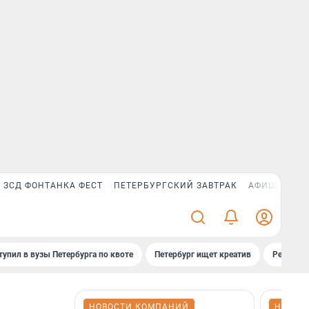
ЗСД ФОНТАНКА ФЕСТ
ПЕТЕРБУРГСКИЙ ЗАВТРАК
АФИША PLUS
тупил в вузы Петербурга по квоте
Петербург ищет креатив
Рейтинги
НОВОСТИ КОМПАНИЙ
НОВОС