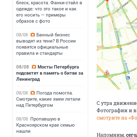
блеск, красота. Фанки-стайл в
одежде: что это такое и как
его носить — примеры
образов с фото
08/08
Банный бизнес
выводят из тени? В России
появятся официальные
правила и стандарты
08/08
Мосты Петербурга
подсветят в память о битве за
Ленинград
08/08
Погода помогла.
Смотрите, какие змеи летали
С утра движени
над Петербургом
Фотографии и в
смотрите на «Ф
08/08
Пропавшую в
Красноярском крае семью
нашли
Напомним,
сего