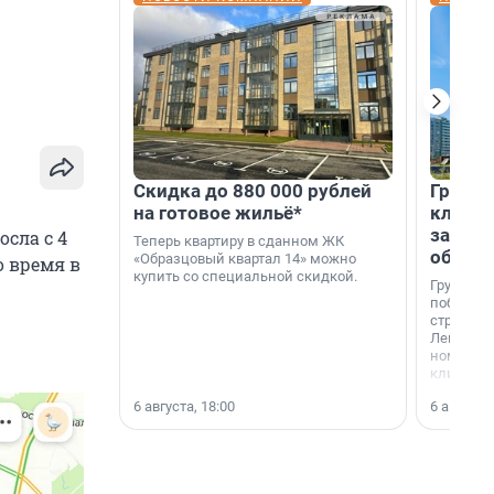
Скидка до 880 000 рублей
Группа
на готовое жильё*
клиен
застро
сла с 4
Теперь квартиру в сданном ЖК
област
«Образцовый квартал 14» можно
о время в
купить со специальной скидкой.
Группа А
победите
строител
Ленингра
номинац
клиенто
застройщ
6 августа, 18:00
6 августа,
области»