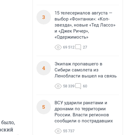
15 телесериалов августа —
3
выбор «Фонтанки»: «Коп-
звезда», новые «Тед Лассо»
и «Джек Ричер»,
«Одержимость»
69 512
27
Экипаж пропавшего в
4
Сибири самолета из
Ленобласти вышел на связь
58 339
60
ВСУ ударили ракетами и
5
дронами по территории
России. Власти регионов
сообщили о пострадавших
 было,
вский
55 737