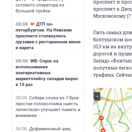
проспект и прос
сотового оператора из
проспект к Дво
большой тройки
Московскому (7 
08/08
ДТП по-
петербургски. На Невском
Пять самых дли
проспекте столкнулись
Колтушском шос
грузовик с ресторанным меню
10,3 км на вну
и карета
дорогой и проде
Запад» «Фонтанк
08/08
WB: Спрос на
использование
попутные легко
альтернативных
трафика. Сейчас
маркетплейсу складов вырос
в 10 раз
08/08
Собери слова из 7 букв:
простая головоломка «шесть
лепестков» улучшает память и
внимание
08/08
Дофаминовый шик,