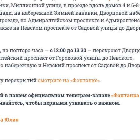
ки, Миллионной улице, в проезде вдоль домов 4 и 6-8
ади, на набережной Зимней канавки, Дворцовой наб
проезде, на Адмиралтейском проспекте и Адмиралтей
также на Невском проспекте от Садовой улицы до Двор
, на полтора часа —
с 12:00 до 13:30
— перекроют Дворц
лтейский проспект от Гороховой улицы до Невского,
 набережную и Невский проспект от Садовой до Двор
му перекрытий
смотрите на «Фонтанке»
.
ей в нашем официальном телеграм-канале
«Фонтанка
ывайтесь, чтобы первыми узнавать о важном.
ва Юлия