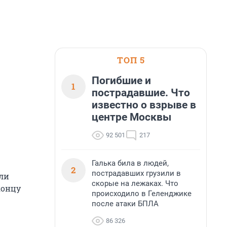
ТОП 5
Погибшие и
1
пострадавшие. Что
известно о взрыве в
центре Москвы
92 501
217
Галька била в людей,
2
пострадавших грузили в
ли
скорые на лежаках. Что
концу
происходило в Геленджике
после атаки БПЛА
86 326