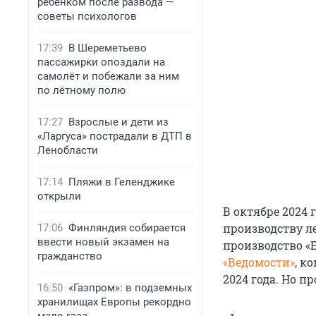
ребенком после развода —
советы психологов
17:39
В Шереметьево
пассажирки опоздали на
самолёт и побежали за ним
по лётному полю
17:27
Взрослые и дети из
«Ларгуса» пострадали в ДТП в
Ленобласти
17:14
Пляжи в Геленджике
открыли
В октябре 2024 
производству л
17:06
Финляндия собирается
ввести новый экзамен на
производство «
гражданство
«Ведомости»
, к
2024 года. Но п
16:50
«Газпром»: в подземных
хранилищах Европы рекордно