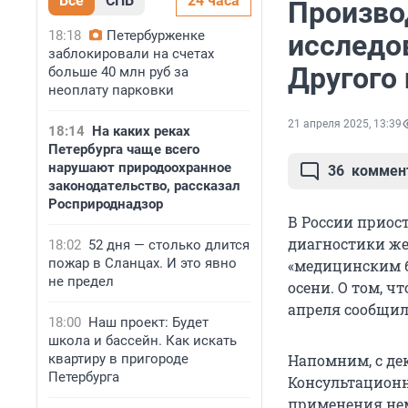
Все
СПБ
24 часа
Произво
18:18
Петербурженке
исследо
заблокировали на счетах
Другого 
больше 40 млн руб за
неоплату парковки
21 апреля 2025, 13:39
18:14
На каких реках
Петербурга чаще всего
нарушают природоохранное
36
коммен
законодательство, рассказал
Росприроднадзор
В России приос
диагностики же
18:02
52 дня — столько длится
пожар в Сланцах. И это явно
«медицинским б
не предел
осени. О том, ч
апреля сообщил
18:00
Наш проект: Будет
школа и бассейн. Как искать
квартиру в пригороде
Напомним, с дек
Петербурга
Консультационн
применения нем