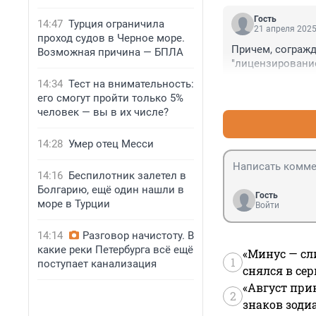
Гость
14:47
Турция ограничила
21 апреля 2025
проход судов в Черное море.
Причем, согражд
Возможная причина — БПЛА
"лицензирование
14:34
Тест на внимательность:
его смогут пройти только 5%
человек — вы в их числе?
14:28
Умер отец Месси
14:16
Беспилотник залетел в
Болгарию, ещё один нашли в
Гость
море в Турции
Войти
14:14
Разговор начистоту. В
какие реки Петербурга всё ещё
«Минус — сл
1
поступает канализация
снялся в се
«Август при
2
знаков зоди