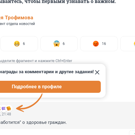
ывайтесь, чтобы первыми узнавать о важном.
ия Трофимова
ент отдела новостей
6
6
16
ыделите фрагмент и нажмите Ctrl+Enter
награды за комментарии и другие задания!
Подробнее в профиле
ИИ
36
, 21:48
заботится" о здоровье граждан.