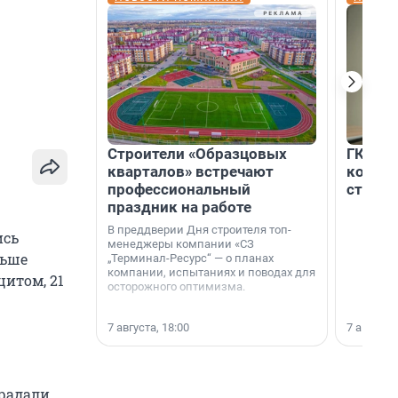
Строители «Образцовых
ГК «Ед
кварталов» встречают
коллег
профессиональный
строит
праздник на работе
В преддверии Дня строителя топ-
ись
менеджеры компании «СЗ
ньше
„Терминал-Ресурс“ — о планах
компании, испытаниях и поводах для
цитом, 21
осторожного оптимизма.
7 августа, 18:00
7 августа,
традали