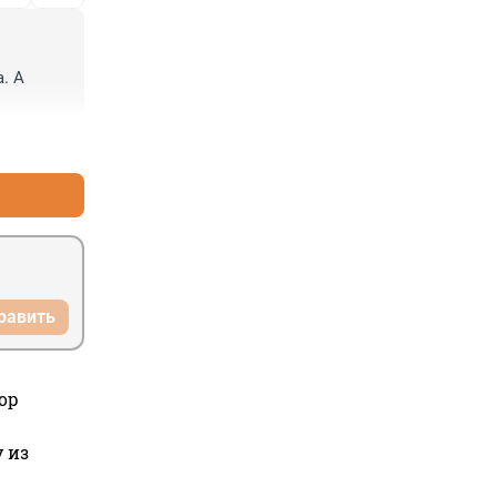
 А 
+1
–0
равить
ор
 из