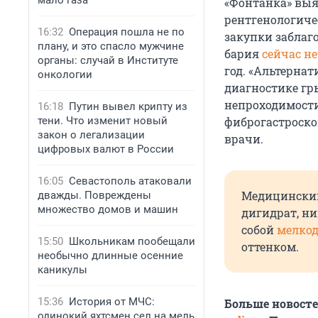
мало газа
«Фонтанка» выя
рентгенологиче
16:32
Операция пошла не по
закупки заблаг
плану, и это спасло мужчине
бария
сейчас не
органы: случай в Институте
год. «Альтернат
онкологии
диагностике гр
непроходимости
16:18
Путин вывел крипту из
тени. Что изменит новый
фиброгастроско
закон о легализации
врачи.
цифровых валют в России
16:05
Севастополь атаковали
Медицинский
дважды. Повреждены
множество домов и машин
дигидрат, ни
собой
мелко
15:50
Школьникам пообещали
оттенком.
необычно длинные осенние
каникулы
15:36
История от МЧС:
Больше новост
одинокий яхтсмен сел на мель