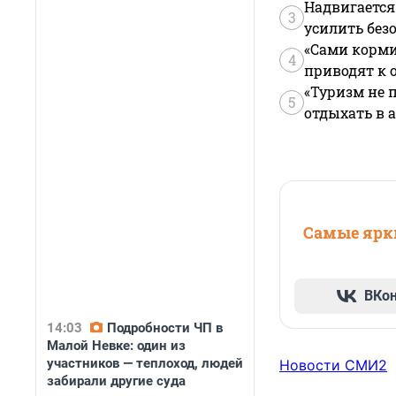
Надвигается
3
усилить без
«Сами корми
4
приводят к 
«Туризм не 
5
отдыхать в а
Самые ярки
ВКо
14:03
Подробности ЧП в
Малой Невке: один из
участников — теплоход, людей
Новости СМИ2
забирали другие суда