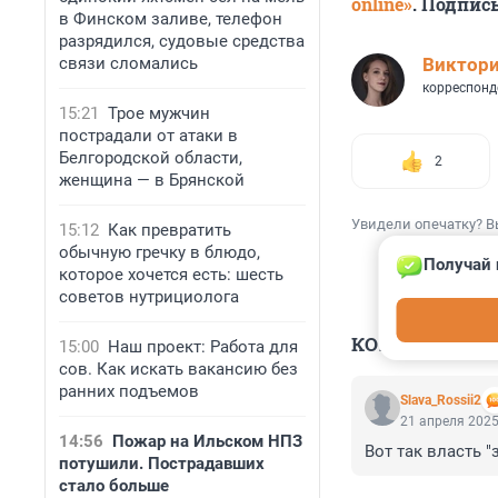
online»
. Подпис
в Финском заливе, телефон
разрядился, судовые средства
связи сломались
Виктор
корреспонд
15:21
Трое мужчин
пострадали от атаки в
Белгородской области,
2
женщина — в Брянской
Увидели опечатку? В
15:12
Как превратить
обычную гречку в блюдо,
Получай 
которое хочется есть: шесть
советов нутрициолога
КОММЕНТАР
15:00
Наш проект: Работа для
сов. Как искать вакансию без
ранних подъемов
Slava_Rossii2
21 апреля 2025
14:56
Пожар на Ильском НПЗ
Вот так власть "
потушили. Пострадавших
стало больше