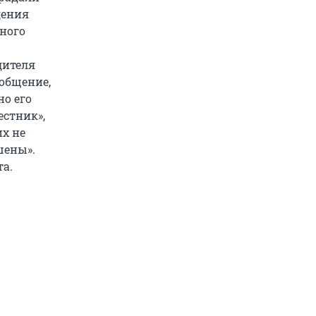
дения
тного
дителя
общение,
но его
естник»,
их не
шены».
а.