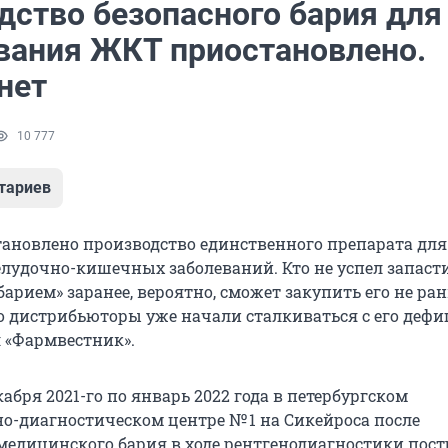
дство безопасного бария для
вания ЖКТ приостановлено.
нет
10 777
тариев
тановлено производство единственного препарата для
лудочно-кишечных заболеваний. Кто не успел запаст
арием» заранее, вероятно, сможет закупить его не ра
то дистрибьюторы уже начали сталкиваться с его дефи
 «Фармвестник».
абря 2021-го по январь 2022 года в петербургском
о-диагностическом центре № 1 на Сикейроса после
едицинского бария в ходе рентгенодиагностики пос