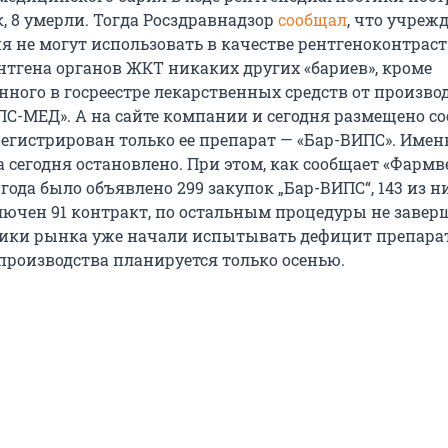
, 8 умерли. Тогда Росздравнадзор
сообщал
, что учреж
я не могут использовать в качестве рентгеноконтрас
ентгена органов ЖКТ никаких других «бариев», кроме
нного в госреестре лекарственных средств от произво
С-МЕД». А на сайте компании и сегодня размещено со
регистрирован только ее препарат — «Бар-ВИПС». Имен
 сегодня остановлено. При этом, как сообщает «Фармв
 года было объявлено 299 закупок „Бар-ВИПС“, 143 из н
ключен 91 контракт, по остальным процедуры не завер
ики рынка уже начали испытывать дефицит препарат
производства планируется только осенью.