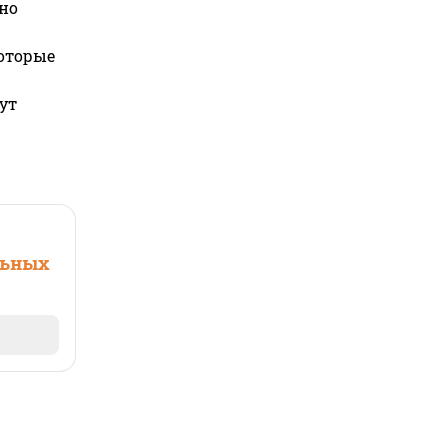
но
которые
ут
льных