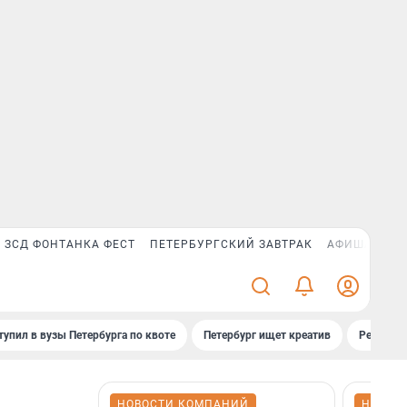
ЗСД ФОНТАНКА ФЕСТ
ПЕТЕРБУРГСКИЙ ЗАВТРАК
АФИША PLUS
тупил в вузы Петербурга по квоте
Петербург ищет креатив
Рейтинги
НОВОСТИ КОМПАНИЙ
НОВОС