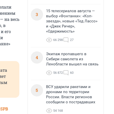
елали
15 телесериалов августа —
енением
3
выбор «Фонтанки»: «Коп-
 — на весь
звезда», новые «Тед Лассо»
, в
и «Джек Ричер»,
и его
«Одержимость»
Ни
66 298
27
анке»
Экипаж пропавшего в
4
Сибири самолета из
Ленобласти вышел на связь
рата
56 872
60
яет
атым
ВСУ ударили ракетами и
5
дронами по территории
России. Власти регионов
сообщили о пострадавших
 SPB
54 168