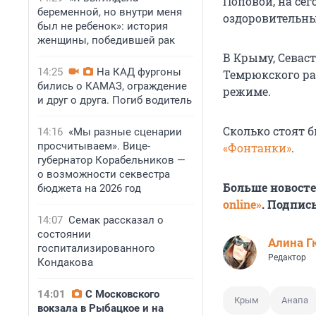
Поповой, на се
беременной, но внутри меня
оздоровительны
был не ребенок»: история
женщины, победившей рак
В Крыму, Севас
14:25
На КАД фургоны
Темрюкского ра
бились о КАМАЗ, ограждение
режиме.
и друг о друга. Погиб водитель
Сколько стоят б
14:16
«Мы разные сценарии
просчитываем». Вице-
«Фонтанки»
.
губернатор Корабельников —
о возможности секвестра
Больше новост
бюджета на 2026 год
online»
. Подпис
14:07
Семак рассказал о
состоянии
Алина Г
госпитализированного
Редактор
Кондакова
14:01
С Московского
Крым
Анапа
вокзала в Рыбацкое и на