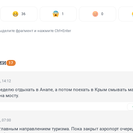
36
1
0
ыделите фрагмент и нажмите Ctrl+Enter
ИИ
17
, 14:12
делю отдыхать в Анапе, а потом поехать в Крым смывать маз
на мосту.
, 07:00
главным направлением туризма. Пока закрыт аэропорт очеред