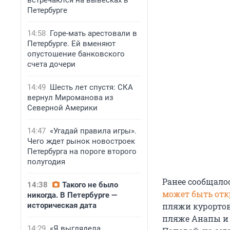
встречаются на вывесках в
Петербурге
14:58
Горе-мать арестовали в
Петербурге. Ей вменяют
опустошение банковского
счета дочери
14:49
Шесть лет спустя: СКА
вернул Мироманова из
Северной Америки
14:47
«Угадай правила игры».
Чего ждет рынок новостроек
Петербурга на пороге второго
полугодия
Ранее сообщало
14:38
Такого не было
может быть от
никогда. В Петербурге —
историческая дата
пляжи курортов 
пляже Анапы и 
14:29
«Я выглядела