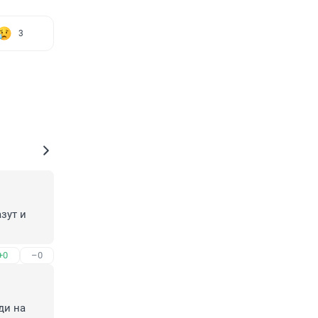
3
ут и 
+0
–0
и на 