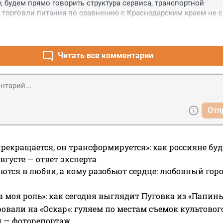
 будем прямо говорить структура сервиса, транспортной 
 торговли питания по сравнению с Краснодарским краем не ср
на ЮБК обшарпанные. Можно ещё добавить, Там работы невпр
 каким то направлением даже не главным.
Читать все комментарии
Отп
прекращается, он трансформируется»: как россияне буд
вгусте — ответ эксперта
ются в любви, а кому разобьют сердце: любовный гор
а моя роль»: как сегодня выглядит Пуговка из «Папин
овали на «Оскар»: гуляем по местам съемок культово
я — фоторепортаж