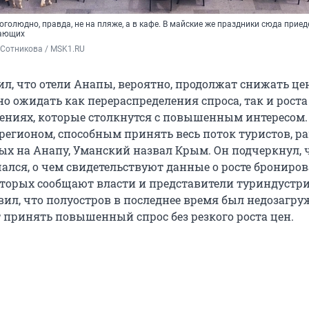
оголюдно, правда, не на пляже, а в кафе. В майские же праздники сюда приед
хающих
 Сотникова / MSK1.RU
ил, что отели Анапы, вероятно, продолжат снижать це
о ожидать как перераспределения спроса, так и роста
ениях, которые столкнутся с повышенным интересом.
егионом, способным принять весь поток туристов, ра
х на Анапу, Уманский назвал Крым. Он подчеркнул, ч
чался, о чем свидетельствуют данные о росте брониро
 которых сообщают власти и представители туриндустр
вил, что полуостров в последнее время был недозагру
 принять повышенный спрос без резкого роста цен.