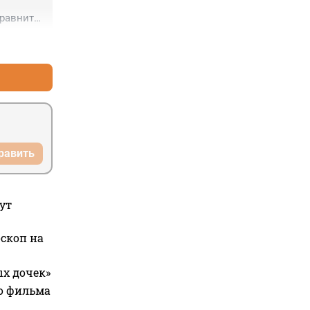
авнить, 
оворот, 
+1
–1
равить
ут
оскоп на
ых дочек»
го фильма