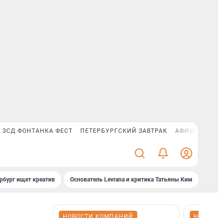
ЗСД ФОНТАНКА ФЕСТ
ПЕТЕРБУРГСКИЙ ЗАВТРАК
АФИША PLUS
рбург ищет креатив
Основатель Levrana и критика Татьяны Ким
Зач
НОВОСТИ КОМПАНИЙ
НОВОС