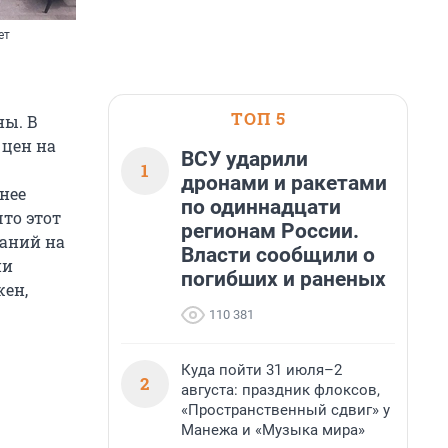
ет
ТОП 5
ны. В
 цен на
ВСУ ударили
1
дронами и ракетами
нее
по одиннадцати
то этот
регионам России.
ваний на
Власти сообщили о
ии
погибших и раненых
жен,
110 381
Куда пойти 31 июля–2
2
августа: праздник флоксов,
«Пространственный сдвиг» у
Манежа и «Музыка мира»