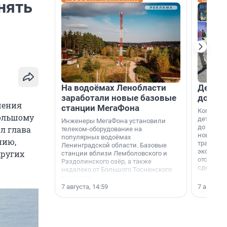
нять
На водоёмах Ленобласти
Девело
заработали новые базовые
добро
шения
станции МегаФона
Когда-то
большому
дети игр
Инженеры МегаФона установили
до темно
л глава
телеком-оборудование на
новости н
популярных водоёмах
нию,
традиция
Ленинградской области. Базовые
экономич
других
станции вблизи Лемболовского и
отсутств
Раздолинского озёр, а также
сделали 
недалеко от Большого Тосненского
водопада.
7 августа, 14:59
7 августа,