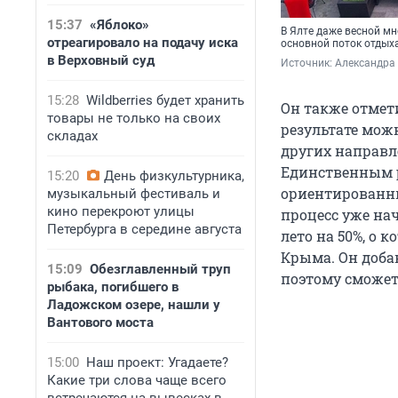
15:37
«Яблоко»
В Ялте даже весной мн
отреагировало на подачу иска
основной поток отды
в Верховный суд
Источник: 
Александра
15:28
Wildberries будет хранить
Он также отмет
товары не только на своих
результате можн
складах
других направл
Единственным р
15:20
День физкультурника,
ориентированны
музыкальный фестиваль и
кино перекроют улицы
процесс уже на
Петербурга в середине августа
лето на 50%, о
Крыма. Он доба
15:09
Обезглавленный труп
поэтому сможет
рыбака, погибшего в
Ладожском озере, нашли у
Вантового моста
15:00
Наш проект: Угадаете?
Какие три слова чаще всего