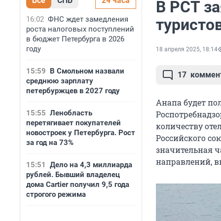
Все
СПБ
24 часа
В РСТ з
16:02
ФНС ждет замедления
туристо
роста налоговых поступлений
в бюджет Петербурга в 2026
году
18 апреля 2025, 18:14
15:59
В Смольном назвали
17
коммен
среднюю зарплату
петербуржцев в 2027 году
Анапа будет по
15:55
Ленобласть
Роспотребнадзо
перетягивает покупателей
количеству отел
новостроек у Петербурга. Рост
Российского сою
за год на 73%
значительная ч
направлений, в
15:51
Дело на 4,3 миллиарда
рублей. Бывший владелец
дома Cartier получил 9,5 года
строгого режима