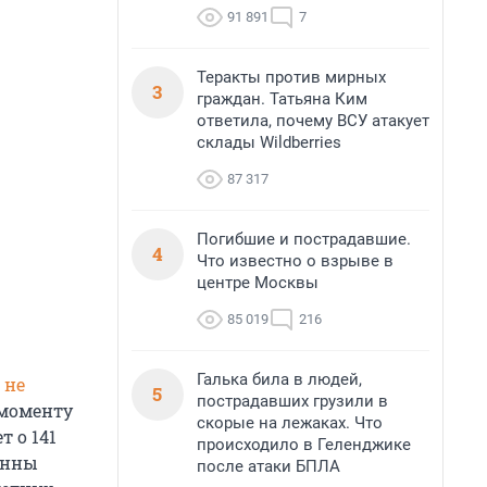
91 891
7
Теракты против мирных
3
граждан. Татьяна Ким
ответила, почему ВСУ атакует
склады Wildberries
87 317
Погибшие и пострадавшие.
4
Что известно о взрыве в
центре Москвы
85 019
216
Галька била в людей,
е
не
5
пострадавших грузили в
 моменту
скорые на лежаках. Что
 о 141
происходило в Геленджике
Анны
после атаки БПЛА