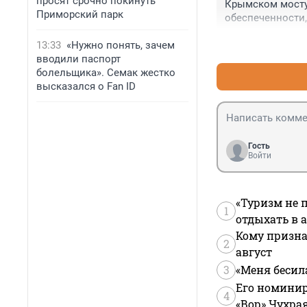
просят срочно покинуть
Крымском мосту,
Приморский парк
обеспеченности,
санатории даже 
13:33
«Нужно понять, зачем
что б Крым стал
вводили паспорт
болельщика». Семак жестко
высказался о Fan ID
Гость
Войти
«Туризм не 
1
отдыхать в а
Кому призна
2
август
3
«Меня бесил
Его номинир
4
«Вор» Чухра