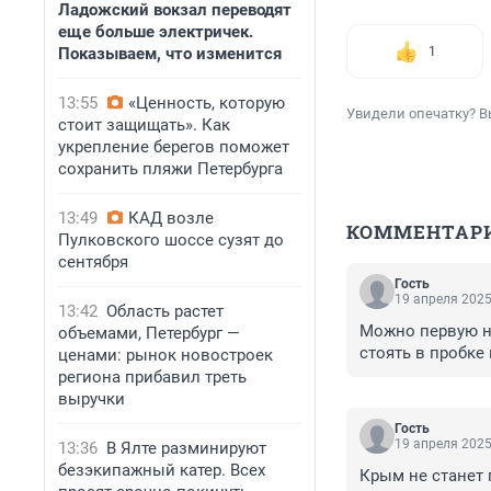
Ладожский вокзал переводят
еще больше электричек.
Показываем, что изменится
1
13:55
«Ценность, которую
Увидели опечатку? В
стоит защищать». Как
укрепление берегов поможет
сохранить пляжи Петербурга
13:49
КАД возле
КОММЕНТАР
Пулковского шоссе сузят до
сентября
Гость
19 апреля 2025
13:42
Область растет
Можно первую не
объемами, Петербург —
стоять в пробке 
ценами: рынок новостроек
региона прибавил треть
выручки
Гость
19 апреля 2025
13:36
В Ялте разминируют
безэкипажный катер. Всех
Крым не станет 