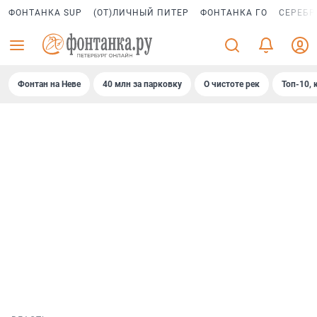
ФОНТАНКА SUP
(ОТ)ЛИЧНЫЙ ПИТЕР
ФОНТАНКА ГО
СЕРЕБР
Фонтан на Неве
40 млн за парковку
О чистоте рек
Топ-10, 