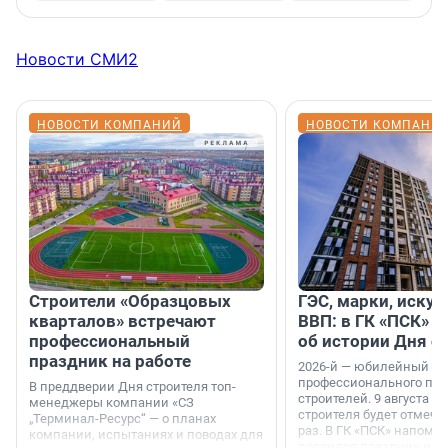
Новости СМИ2
НОВОСТИ КОМПАНИЙ
НОВОСТИ КОМПАНИ
Строители «Образцовых
ГЭС, марки, искус
кварталов» встречают
ВВП: в ГК «ПСК» р
профессиональный
об истории Дня с
праздник на работе
2026-й — юбилейный го
профессионального пр
В преддверии Дня строителя топ-
строителей. 9 августа 2
менеджеры компании «СЗ
строителя будет отмечат
„Терминал-Ресурс“ — о планах
раз. В ГК «ПСК» напомни
компании, испытаниях и поводах для
появился праздник и к