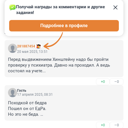
Получай награды за комментарии и другие 
задания!
3
10
1
25
1
Подробнее в профиле
КОММЕНТАРИИ
63
281887454
20 мая 2025, 13:51
Перед выдвижением Хинштейну надо бы пройти 
проверку у психиатра. Давно на проходил. А ведь 
состоял на учете...
+0
–0
Гость
17 апреля 2025, 08:31
Походкой от бедра

Пошел он от ЕдРа. 

Но это не беда. 

Нам только б знать куда!
+0
–0