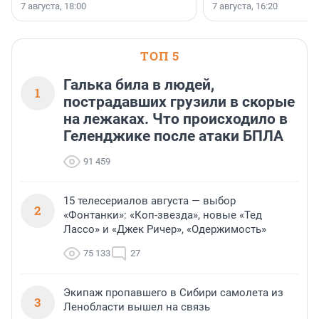
осторожного оптимизма.
7 августа, 18:00
7 августа, 16:20
поменялась роль строит
ТОП 5
Галька била в людей,
1
пострадавших грузили в скорые
на лежаках. Что происходило в
Геленджике после атаки БПЛА
91 459
15 телесериалов августа — выбор
2
«Фонтанки»: «Коп-звезда», новые «Тед
Лассо» и «Джек Ричер», «Одержимость»
75 133
27
Экипаж пропавшего в Сибири самолета из
3
Ленобласти вышел на связь