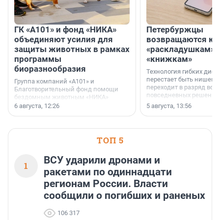
ГК «А101» и фонд «НИКА»
Петербуржцы
объединяют усилия для
возвращаются к
защиты животных в рамках
«раскладушкам» 
программы
«книжкам»
биоразнообразия
Технология гибких дисп
перестает быть нишевы
Группа компаний «А101» и
переходит в разряд вос
Благотворительный фонд помощи
повседневных решений
бездомным животным «НИКА»
заключили соглашение о
6 августа, 12:26
5 августа, 13:56
стратегическом сотрудничестве.
ТОП 5
ВСУ ударили дронами и
1
ракетами по одиннадцати
регионам России. Власти
сообщили о погибших и раненых
106 317