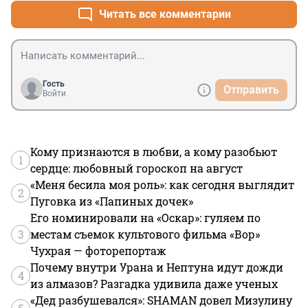
Читать все комментарии
Гость
Отправить
Войти
Кому признаются в любви, а кому разобьют
1
сердце: любовный гороскоп на август
«Меня бесила моя роль»: как сегодня выглядит
2
Пуговка из «Папиных дочек»
Его номинировали на «Оскар»: гуляем по
3
местам съемок культового фильма «Вор»
Чухрая — фоторепортаж
Почему внутри Урана и Нептуна идут дожди
4
из алмазов? Разгадка удивила даже ученых
«Дед разбушевался»: SHAMAN довел Мизулину