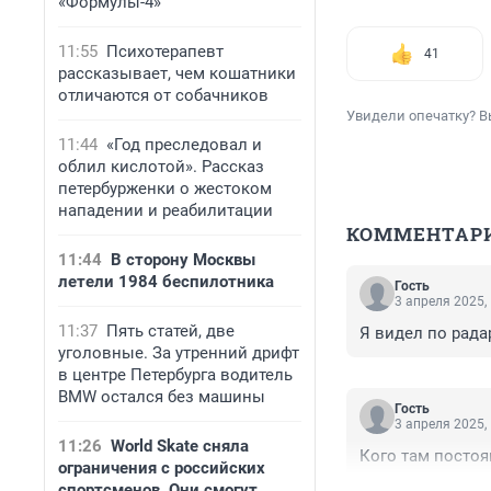
«Формулы-4»
11:55
Психотерапевт
41
рассказывает, чем кошатники
отличаются от собачников
Увидели опечатку? В
11:44
«Год преследовал и
облил кислотой». Рассказ
петербурженки о жестоком
нападении и реабилитации
КОММЕНТАР
11:44
В сторону Москвы
летели 1984 беспилотника
Гость
3 апреля 2025,
11:37
Пять статей, две
Я видел по рада
уголовные. За утренний дрифт
в центре Петербурга водитель
BMW остался без машины
Гость
3 апреля 2025,
11:26
World Skate сняла
Кого там посто
ограничения с российских
спортсменов. Они смогут