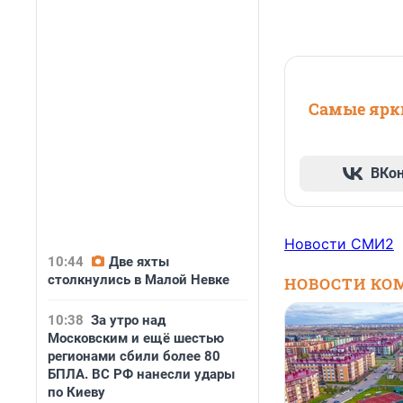
Самые ярки
ВКо
Новости СМИ2
10:44
Две яхты
столкнулись в Малой Невке
НОВОСТИ КО
10:38
За утро над
Московским и ещё шестью
регионами сбили более 80
БПЛА. ВС РФ нанесли удары
по Киеву