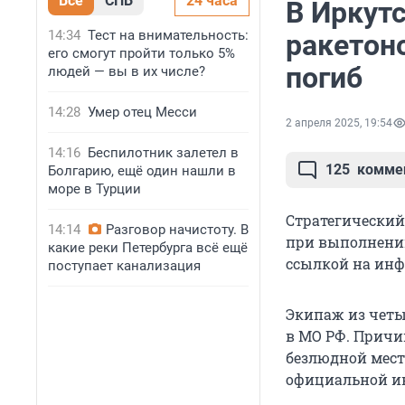
Все
СПБ
24 часа
В Иркутс
14:34
Тест на внимательность:
ракетон
его смогут пройти только 5%
погиб
людей — вы в их числе?
14:28
Умер отец Месси
2 апреля 2025, 19:54
14:16
Беспилотник залетел в
125
комме
Болгарию, ещё один нашли в
море в Турции
Стратегический
14:14
Разговор начистоту. В
при выполнении
какие реки Петербурга всё ещё
ссылкой на инф
поступает канализация
Экипаж из четы
в МО РФ. Причи
безлюдной мест
официальной и