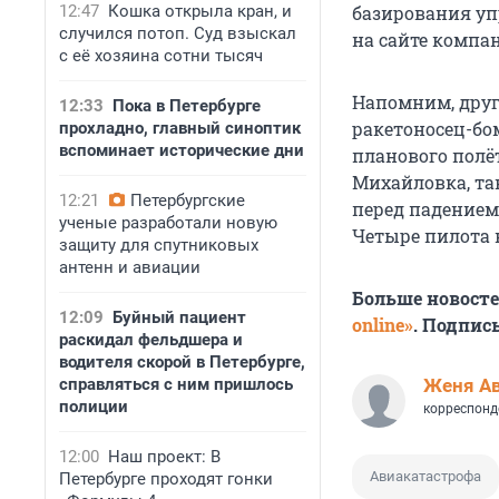
12:47
Кошка открыла кран, и
базирования у
случился потоп. Суд взыскал
на сайте компан
с её хозяина сотни тысяч
Напомним, друг
12:33
Пока в Петербурге
ракетоносец-бо
прохладно, главный синоптик
вспоминает исторические дни
планового полёт
Михайловка, та
12:21
Петербургские
перед падением
ученые разработали новую
Четыре пилота 
защиту для спутниковых
антенн и авиации
Больше новост
12:09
Буйный пациент
online»
. Подпис
раскидал фельдшера и
водителя скорой в Петербурге,
справляться с ним пришлось
Женя А
полиции
корреспонд
12:00
Наш проект: В
Авиакатастрофа
Петербурге проходят гонки