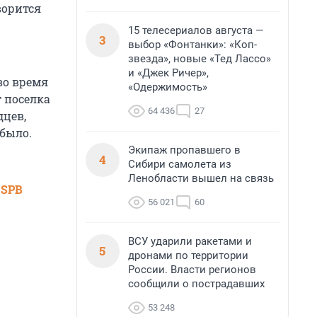
ворится
15 телесериалов августа —
3
выбор «Фонтанки»: «Коп-
звезда», новые «Тед Лассо»
и «Джек Ричер»,
во время
«Одержимость»
т поселка
64 436
27
дцев,
 было.
Экипаж пропавшего в
4
Сибири самолета из
Ленобласти вышел на связь
 SPB
56 021
60
ВСУ ударили ракетами и
5
дронами по территории
России. Власти регионов
сообщили о пострадавших
53 248