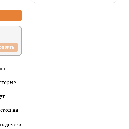
+0
–0
равить
но
которые
ут
оскоп на
ых дочек»