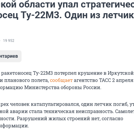
кой области упал стратегиче
осец Ту-22М3. Один из летчи
19 952
нтариев
 ракетоносец Ту-22М3 потерпел крушение в Иркутской
 планового полета,
сообщает
агентство ТАСС 2 апреля
ормацию Министерства обороны России.
рех человек катапультировался, один летчик погиб, 
ной аварии стала техническая неисправность. Самолет
ности. Разрушений жилых строений нет, согласно
нформации.