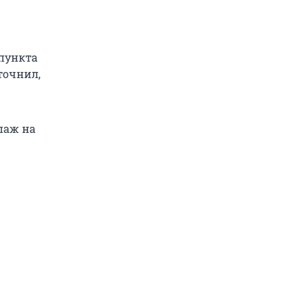
 пункта
точнил,
паж на