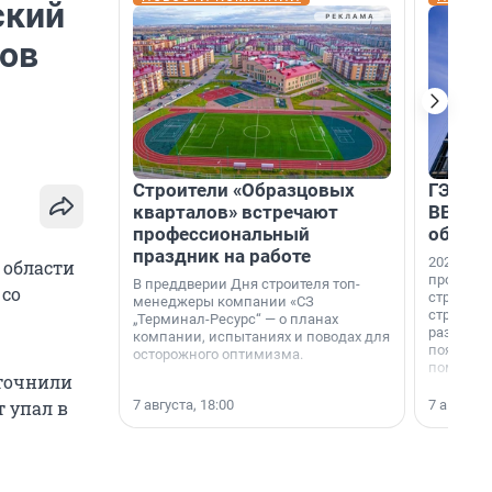
ский
ков
Строители «Образцовых
ГЭС, м
кварталов» встречают
ВВП: в
профессиональный
об ист
праздник на работе
2026-й —
 области
професси
В преддверии Дня строителя топ-
 со
строителе
менеджеры компании «СЗ
строителя
„Терминал-Ресурс“ — о планах
раз. В ГК
компании, испытаниях и поводах для
появился
осторожного оптимизма.
поменяла
уточнили
7 августа, 18:00
7 августа,
 упал в