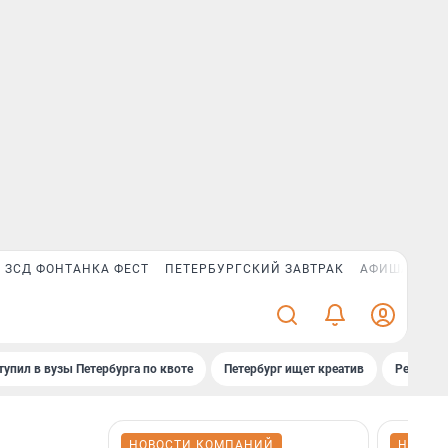
ЗСД ФОНТАНКА ФЕСТ
ПЕТЕРБУРГСКИЙ ЗАВТРАК
АФИША PLUS
тупил в вузы Петербурга по квоте
Петербург ищет креатив
Рейтинги
НОВОСТИ КОМПАНИЙ
НОВОС