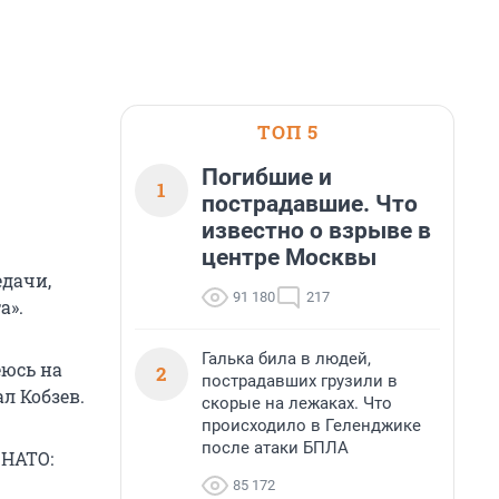
ТОП 5
Погибшие и
1
пострадавшие. Что
известно о взрыве в
центре Москвы
едачи,
91 180
217
а».
Галька била в людей,
еюсь на
2
пострадавших грузили в
л Кобзев.
скорые на лежаках. Что
происходило в Геленджике
после атаки БПЛА
 НАТО:
85 172