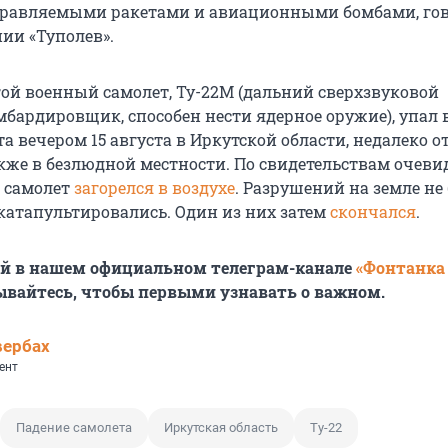
правляемыми ракетами и авиационными бомбами, го
ии «Туполев».
ой военный самолет, Ту-22М (дальний сверхзвуковой
мбардировщик, способен нести ядерное оружие), упал 
а вечером 15 августа в Иркутской области, недалеко о
кже в безлюдной местности. По свидетельствам очеви
 самолет
загорелся в воздухе
. Разрушений на земле не
катапультировались. Один из них затем
скончался
.
ей в нашем официальном телеграм-канале
«Фонтанка
ывайтесь, чтобы первыми узнавать о важном.
вербах
ент
Падение самолета
Иркутская область
Ту-22