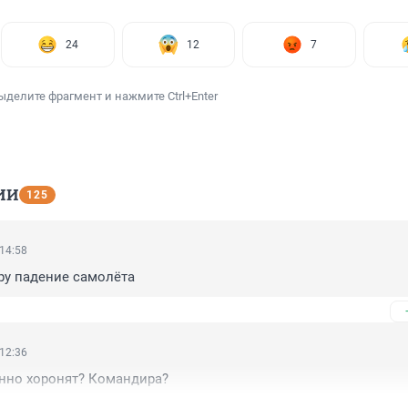
24
12
7
ыделите фрагмент и нажмите Ctrl+Enter
ИИ
125
 14:58
ру падение самолёта
 12:36
янно хоронят? Командира?