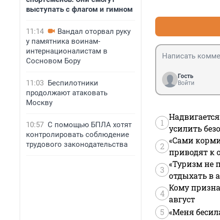
выступать с флагом и гимном
11:14
Вандал оторвал руку
у памятника воинам-
интернационалистам в
Сосновом Бору
Гость
11:03
Беспилотники
Войти
продолжают атаковать
Москву
Надвигается
1
10:57
С помощью БПЛА хотят
усилить без
контролировать соблюдение
«Сами корми
трудового законодательства
2
приводят к 
«Туризм не 
3
отдыхать в а
Кому призна
4
август
5
«Меня бесил