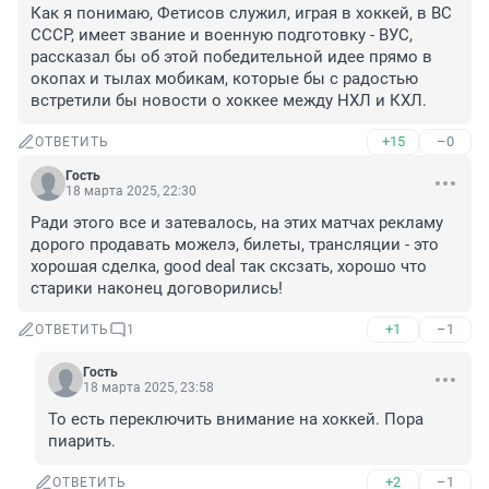
Как я понимаю, Фетисов служил, играя в хоккей, в ВС 
СССР, имеет звание и военную подготовку - ВУС, 
рассказал бы об этой победительной идее прямо в 
окопах и тылах мобикам, которые бы с радостью 
встретили бы новости о хоккее между НХЛ и КХЛ.
+15
–0
ОТВЕТИТЬ
Гость
18 марта 2025, 22:30
Ради этого все и затевалось, на этих матчах рекламу 
дорого продавать можелэ, билеты, трансляции - это 
хорошая сделка, good deal так сксзать, хорошо что 
старики наконец договорились!
+1
–1
ОТВЕТИТЬ
1
Гость
18 марта 2025, 23:58
То есть переключить внимание на хоккей. Пора 
пиарить.
+2
–1
ОТВЕТИТЬ