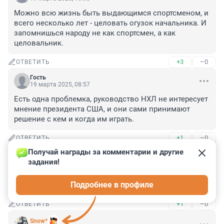
Можно всю жизнь быть выдающимся спортсменом, и 
всего несколько лет - целовать огузок начальника. И 
запомнишься народу не как спортсмен, а как 
целовальник.
+3
–0
ОТВЕТИТЬ
Гость
19 марта 2025, 08:57
Есть одна проблемка, руководство НХЛ не интересует 
мнение президента США, и они сами принимают 
решение с кем и когда им играть.
+1
–0
ОТВЕТИТЬ
Получай награды за комментарии и другие 
Гость
19 марта 2025, 08:33
задания!
был хокеистом, стал царедворцом, "как тот и 
Подробнее в профиле
славился, чья чаще гнулась шея"
+1
–0
ОТВЕТИТЬ
Snow*