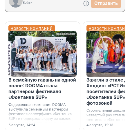
Войти
Отправить
НОВОСТИ КОМПАНИЙ
НОВОСТИ КОМПАНИ
В семейную гавань на одной
Зажгли в стиле ди
волне: DOGMA стала
Холдинг «РСТИ» 
партнером фестиваля
посетителей фест
«Фонтанка SUP»
«Фонтанка SUP» я
фотозоной
Федеральная компания DOGMA
выступила семейным партнером
Строительный холдинг 
фестиваля сапсерфинга «Фонтанка
четвертый раз стал пар
SUP» и поддержала одну из самых
фестиваля «Фонтанка S
ярких и романтичных номинаций —
раз компания стремится
5 августа, 14:24
4 августа, 12:13
«SUP-свадьба».
привезти корпоративну