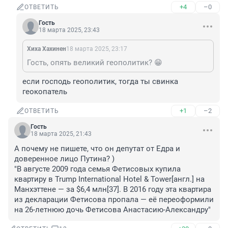
+4
–0
ОТВЕТИТЬ
Гость
18 марта 2025, 23:43
Хиха Хахинен
18 марта 2025, 23:17
Гость, опять великий геополитик? 😁
если господь геополитик, тогда ты cвинка 
геокопатель
+1
–2
ОТВЕТИТЬ
Гость
18 марта 2025, 21:43
А почему не пишете, что он депутат от Едра и 
доверенное лицо Путина? )

"В августе 2009 года семья Фетисовых купила 
квартиру в Trump International Hotel & Tower[англ.] на 
Манхэттене — за $6,4 млн[37]. В 2016 году эта квартира 
из декларации Фетисова пропала — её переоформили 
на 26-летнюю дочь Фетисова Анастасию-Александру"