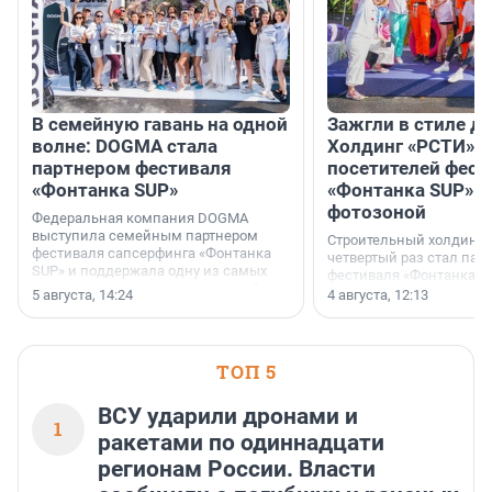
В семейную гавань на одной
Зажгли в стиле ди
волне: DOGMA стала
Холдинг «РСТИ» 
партнером фестиваля
посетителей фест
«Фонтанка SUP»
«Фонтанка SUP» я
фотозоной
Федеральная компания DOGMA
выступила семейным партнером
Строительный холдинг 
фестиваля сапсерфинга «Фонтанка
четвертый раз стал пар
SUP» и поддержала одну из самых
фестиваля «Фонтанка S
ярких и романтичных номинаций —
раз компания стремится
5 августа, 14:24
4 августа, 12:13
«SUP-свадьба».
привезти корпоративну
и подарить настоящий 
посетителям фестиваля
необычной фотозоне.
ТОП 5
ВСУ ударили дронами и
1
ракетами по одиннадцати
регионам России. Власти