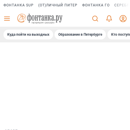
ФОНТАНКА SUP
(ОТ)ЛИЧНЫЙ ПИТЕР
ФОНТАНКА ГО
СЕРЕБР
Куда пойти на выходных
Образование в Петербурге
Кто поступ