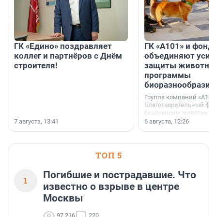
ГК «Едино» поздравляет
ГК «А101» и фонд
коллег и партнёров с Днём
объединяют усил
строителя!
защиты животных
программы
биоразнообразия
Группа компаний «А101»
Благотворительный фо
бездомным животным 
заключили соглашение
7 августа, 13:41
6 августа, 12:26
стратегическом сотрудн
ТОП 5
Погибшие и пострадавшие. Что
1
известно о взрыве в центре
Москвы
97 216
220