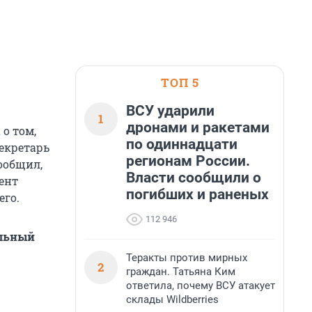
ТОП 5
ВСУ ударили
1
дронами и ракетами
 о том,
по одиннадцати
екретарь
регионам России.
ообщил,
Власти сообщили о
ент
погибших и раненых
его.
112 946
альный
Теракты против мирных
2
граждан. Татьяна Ким
ответила, почему ВСУ атакует
склады Wildberries