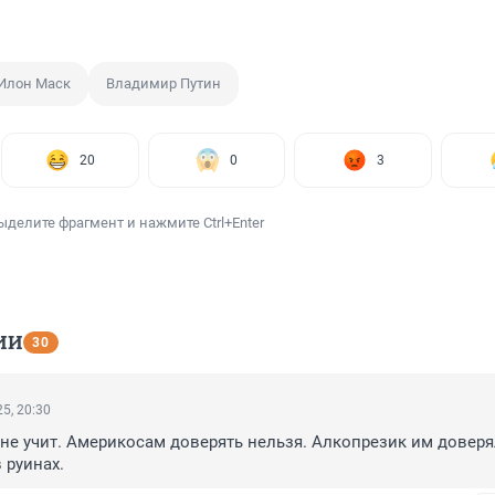
Илон Маск
Владимир Путин
20
0
3
ыделите фрагмент и нажмите Ctrl+Enter
ИИ
30
5, 20:30
не учит. Америкосам доверять нельзя. Алкопрезик им доверял
 руинах.