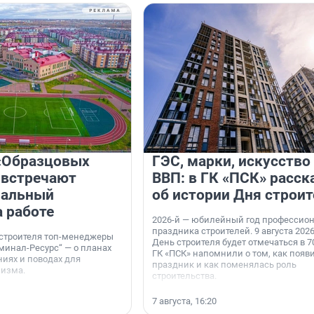
«Образцовых
ГЭС, марки, искусство
 встречают
ВВП: в ГК «ПСК» расск
нальный
об истории Дня строит
а работе
2026-й — юбилейный год профессио
праздника строителей. 9 августа 2026
 строителя топ-менеджеры
День строителя будет отмечаться в 70
минал-Ресурс“ — о планах
ГК «ПСК» напомнили о том, как появ
иях и поводах для
праздник и как поменялась роль
мизма.
строительства.
7 августа, 16:20