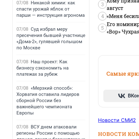
Кому призна
07/08
Никакой химии: как
3
август
спасти урожай яблок от
парши — инструкция агронома
4
«Меня бесил
Его номинир
5
07/08
Суд избрал меру
«Вор» Чухра
пресечения бывшей участнице
«Дома-2», гулявшей голышом
по Москве
07/08
Наш проект: Как
бизнесу сэкономить на
Самые ярки
платежах за рубеж
07/08
«Мерзкий способ»:
Хорватия оставила лидеров
ВКо
сборной России без
важнейшего чемпионата
Европы
Новости СМИ2
07/08
ВСУ днем атаковали
регионы России с помощью
НОВОСТИ КО