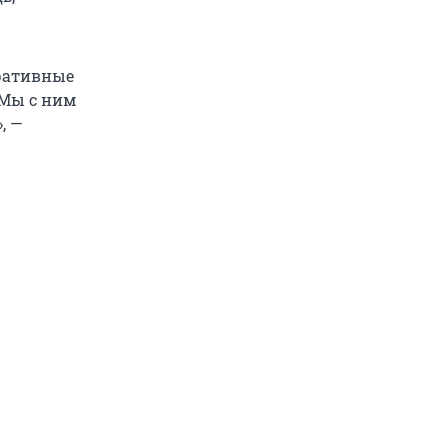
ративные
 Мы с ним
, —