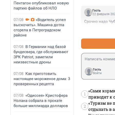
Пентагон опубликовал новую
партию файлов об НЛО
Гость
22 февраля 202
07/08
«Водитель успел
Срочно надо Чуб
выскочить». Машина дотла
сгорела в Петроградском
районе
07/08
В Германии над базой
бундесвера, где обслуживают
ЗРК Patriot, заметили
неизвестные дроны
Гость
07/08
Как приготовить
Войти
настоящее мороженое дома: 3
проверенных рецепта
«Сами корми
1
07/08
«Одиссея» Кристофера
приводят к 
Нолана собрала в прокате
«Туризм не 
больше миллиарда долларов
2
отдыхать в а