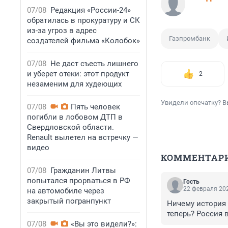
07/08
Редакция «России-24»
обратилась в прокуратуру и СК
из-за угроз в адрес
Газпромбанк
создателей фильма «Колобок»
07/08
Не даст съесть лишнего
и уберет отеки: этот продукт
2
незаменим для худеющих
Увидели опечатку? В
07/08
Пять человек
погибли в лобовом ДТП в
Свердловской области.
Renault вылетел на встречку —
видео
КОММЕНТАР
07/08
Гражданин Литвы
попытался прорваться в РФ
Гость
22 февраля 202
на автомобиле через
закрытый погранпункт
Ничему история 
теперь? Россия в
07/08
«Вы это видели?»: