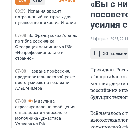
Все
СПБ
24 часа
«Вы с н
00:35
Испания вводит
посовет
пограничный контроль для
усилия 
путешественников из Италии
07/08
Во Французских Альпах
21 февраля 2025, 22:1
погибла россиянка.
Федерация альпинизма РФ:
«Непрофессионально и
30
коммен
странно»
Президент Росс
07/08
Названа профессия,
«Газпромбанка»
представители которой реже
всего умирают от болезни
миллиардером и
Альцгеймера
российских инж
будущих технол
07/08
Мизулина
отреагировала на сообщения
о выдворении «веселого
Всё началось с 
молочника» Джастаса
высокотехнолог
Уолкера из РФ
космической сфе