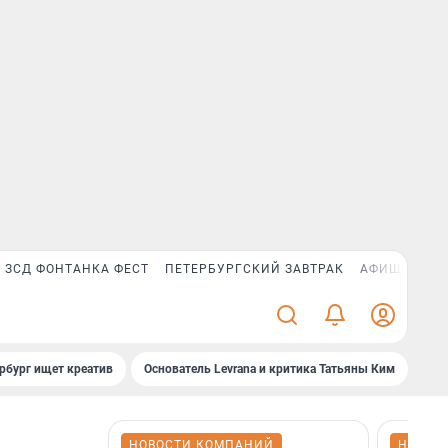
ЗСД ФОНТАНКА ФЕСТ
ПЕТЕРБУРГСКИЙ ЗАВТРАК
АФИША PLUS
рбург ищет креатив
Основатель Levrana и критика Татьяны Ким
Зач
НОВОСТИ КОМПАНИЙ
НОВОС