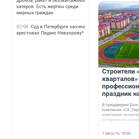
дронов, ракет и безэкипажных
катеров. Есть жертвы среди
мирных граждан
07/08
Суд в Петербурге заочно
арестовал Лидию Невзорову*
Строители 
кварталов»
профессио
праздник н
В преддверии Дня
компании «СЗ „Тер
компании, испытан
осторожного опти
7 августа, 18:00