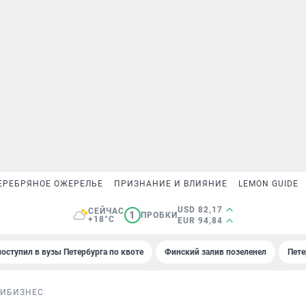
ЕРЕБРЯНОЕ ОЖЕРЕЛЬЕ
ПРИЗНАНИЕ И ВЛИЯНИЕ
LEMON GUIDE
USD 82,17
СЕЙЧАС
1
ПРОБКИ
+18°C
EUR 94,84
поступил в вузы Петербурга по квоте
Финский залив позеленел
Пете
ИИ
БИЗНЕС