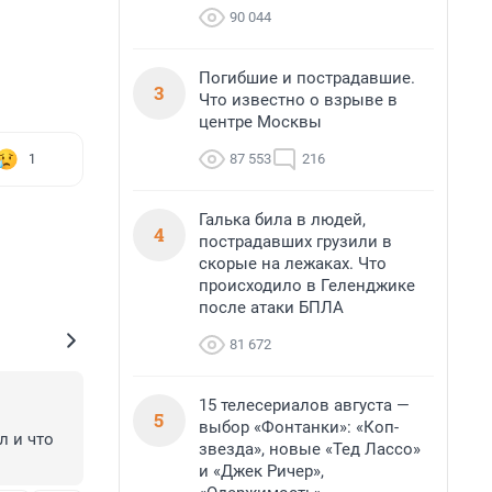
90 044
Погибшие и пострадавшие.
3
Что известно о взрыве в
центре Москвы
87 553
216
1
Галька била в людей,
4
пострадавших грузили в
скорые на лежаках. Что
происходило в Геленджике
после атаки БПЛА
81 672
15 телесериалов августа —
5
выбор «Фонтанки»: «Коп-
 и что 
звезда», новые «Тед Лассо»
и «Джек Ричер»,