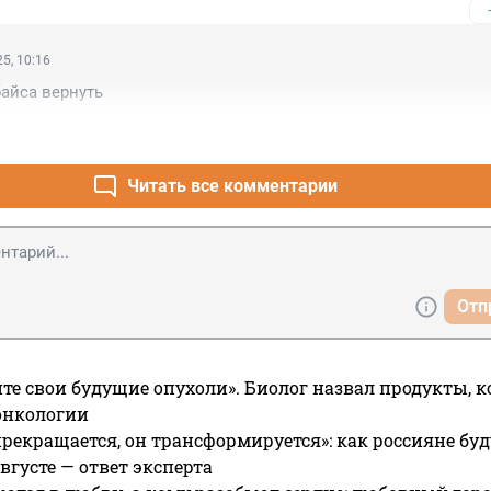
5, 10:16
айса вернуть
Читать все комментарии
Отп
те свои будущие опухоли». Биолог назвал продукты, 
онкологии
прекращается, он трансформируется»: как россияне буд
вгусте — ответ эксперта