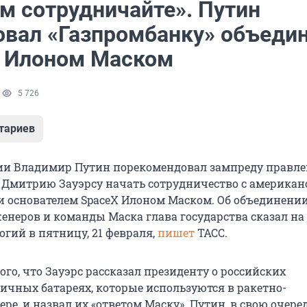
им сотрудничайте». Путин
овал «Газпромбанку» объеди
с Илоном Маском
1
5 726
тариев
ии Владимир Путин порекомендовал зампреду правл
 Дмитрию Зауэрсу начать сотрудничество с америка
 основателем SpaceX Илоном Маском. Об объединени
енеров и команды Маска глава государства сказал на
огий в пятницу, 21 февраля,
пишет
ТАСС.
того, что Зауэрс рассказал президенту о российских
ичных батареях, которые используются в ракетно-
ре, и назвал их «ответом Маску». Путин, в свою очеред