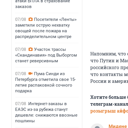
атаки БПЛА в страхование
заказов
07/08
Посетители «Ленты»
заметили острую нехватку
овощей после пожара на
распределительном центре
07/08
Участок трассы
Напомним, что о
«Скандинавия» под Выборгом
что Путин и Ма
станет реверсивным
российского пр
07/08
Пума Синди из
что контакты ме
Петербурга отметила свое 15-
России и амери
летие распаковкой сочного
подарка
Хотите больше
телеграм-канал
07/08
Интернет-заказы в
ЕАЭС из-за рубежа станут
розыгрыш айф
дешевле: снижаются ввозные
пошлины
Мидене