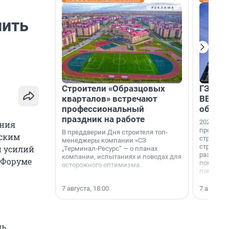
нить
Строители «Образцовых
ГЭС, м
кварталов» встречают
ВВП: в
профессиональный
об ист
праздник на работе
2026-й —
ения
професси
В преддверии Дня строителя топ-
нским
строителе
менеджеры компании «СЗ
строителя
и усилий
„Терминал-Ресурс“ — о планах
раз. В ГК
компании, испытаниях и поводах для
 Форуме
появился
осторожного оптимизма.
поменяла
7 августа, 18:00
7 августа,
ь,