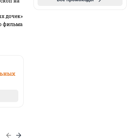
оскоп на
ых дочек»
го фильма
льных