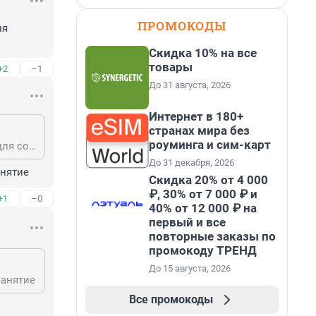
ПРОМОКОДЫ
я 
Скидка 10% на все
товары
+2
–1
До 31 августа, 2026
Интернет в 180+
странах мира без
роуминга и сим-карт
Смысл в том, чтобы не тратить время и силы на посещение поликлиники для совершения формальности. Это удобно.
До 31 декабря, 2026
анятие
Скидка 20% от 4 000
₽, 30% от 7 000 ₽ и
+1
–0
40% от 12 000 ₽ на
первый и все
повторные заказы по
промокоду ТРЕНД
До 15 августа, 2026
занятие
Все промокоды