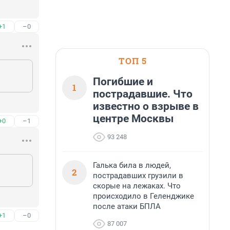
+1
–0
ТОП 5
Погибшие и
1
пострадавшие. Что
известно о взрыве в
центре Москвы
+0
–1
93 248
Галька била в людей,
2
пострадавших грузили в
скорые на лежаках. Что
происходило в Геленджике
после атаки БПЛА
+1
–0
87 007