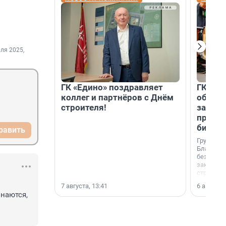
ля 2025,
ГК «Едино» поздравляет
ГК «А1
коллег и партнёров с Днём
объеди
строителя!
защит
прогр
биора
равить
Группа к
Благотв
бездомн
заключил
стратеги
7 августа, 13:41
6 августа,
наются, 