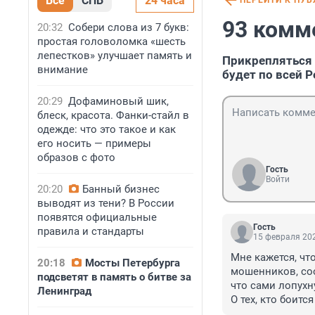
Все
СПБ
24 часа
ПЕРЕЙТИ К ПУ
93 комм
20:32
Собери слова из 7 букв:
простая головоломка «шесть
лепестков» улучшает память и
Прикрепляться 
внимание
будет по всей 
20:29
Дофаминовый шик,
блеск, красота. Фанки-стайл в
одежде: что это такое и как
его носить — примеры
образов с фото
Гость
Войти
20:20
Банный бизнес
выводят из тени? В России
появятся официальные
Гость
правила и стандарты
15 февраля 202
Мне кажется, чт
20:18
Мосты Петербурга
мошенников, соо
подсветят в память о битве за
что сами лопухну
Ленинград
О тех, кто боитс