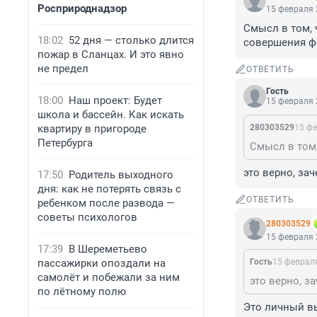
Росприроднадзор
15 февраля 
Смысл в том, 
18:02
52 дня — столько длится
совершения ф
пожар в Сланцах. И это явно
не предел
ОТВЕТИТЬ
Гость
18:00
Наш проект: Будет
15 февраля 
школа и бассейн. Как искать
квартиру в пригороде
280303529
15 фе
Петербурга
это верно, за
17:50
Родитель выходного
дня: как не потерять связь с
ОТВЕТИТЬ
ребенком после развода —
советы психологов
280303529
15 февраля 
17:39
В Шереметьево
пассажирки опоздали на
Гость
15 февраля
самолёт и побежали за ним
это верно, з
по лётному полю
Это личный вы