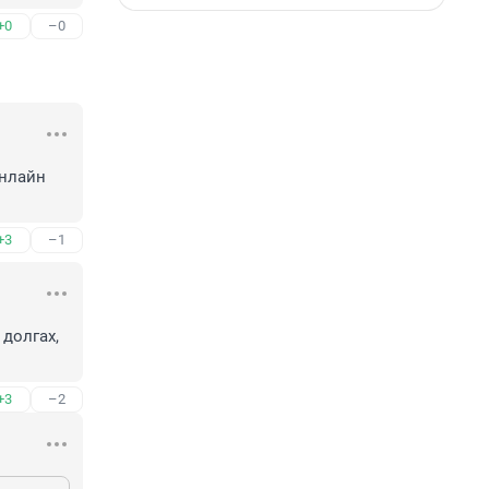
+0
–0
нлайн 

+3
–1
долгах, 
+3
–2