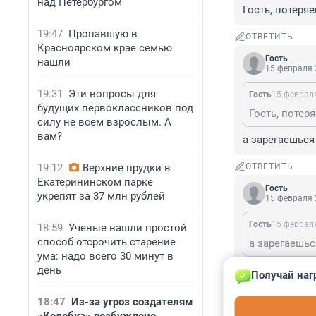
над Петербургом
Гость, потеря
19:47
Пропавшую в
ОТВЕТИТЬ
Красноярском крае семью
Гость
нашли
15 февраля 
19:31
Эти вопросы для
Гость
15 февраля
будущих первоклассников под
Гость, потер
силу не всем взрослым. А
вам?
а зарегаешься
19:12
Верхние прудки в
ОТВЕТИТЬ
Екатерининском парке
Гость
укрепят за 37 млн рублей
15 февраля 
Гость
15 февраля
18:59
Ученые нашли простой
способ отсрочить старение
а зарегаешьс
ума: надо всего 30 минут в
Гость, уж мног
день
Получай наг
ОТВЕТИТЬ
18:47
Из-за угроз создателям