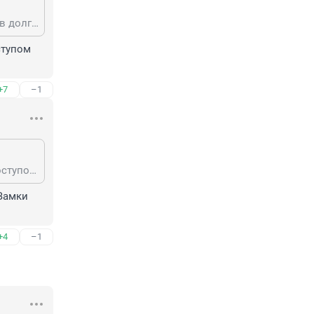
Госуслуги весьма удобны для обычных людей. Не в жилу, обычно, тем, кто в долгах, бегах и т.п.
тупом 
+7
–1
А ещё удобнее для мошенников. Вся личная информация и документы с доступом куда только угодно.
Замки 
+4
–1