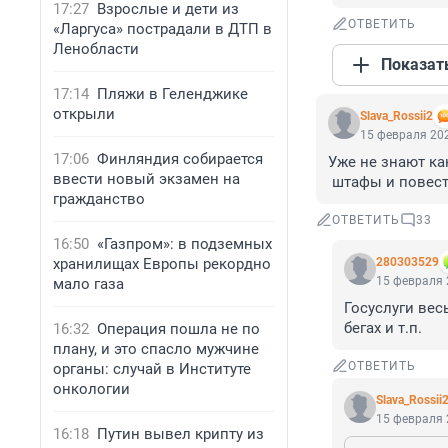
17:27
Взрослые и дети из
ОТВЕТИТЬ
«Ларгуса» пострадали в ДТП в
Ленобласти
Показат
17:14
Пляжи в Геленджике
открыли
Slava_Rossii2
15 февраля 202
17:06
Финляндия собирается
Уже не знают как
ввести новый экзамен на
 штафы и повест
гражданство
ОТВЕТИТЬ
33
16:50
«Газпром»: в подземных
хранилищах Европы рекордно
280303529
15 февраля 
мало газа
Госуслуги вес
бегах и т.п.
16:32
Операция пошла не по
плану, и это спасло мужчине
ОТВЕТИТЬ
органы: случай в Институте
онкологии
Slava_Rossii
15 февраля 
16:18
Путин вывел крипту из