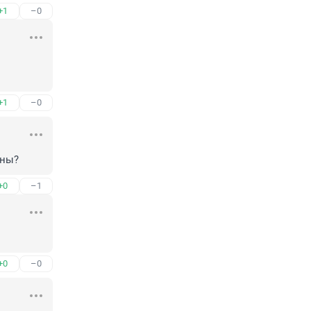
+1
–0
+1
–0
аны?
+0
–1
+0
–0