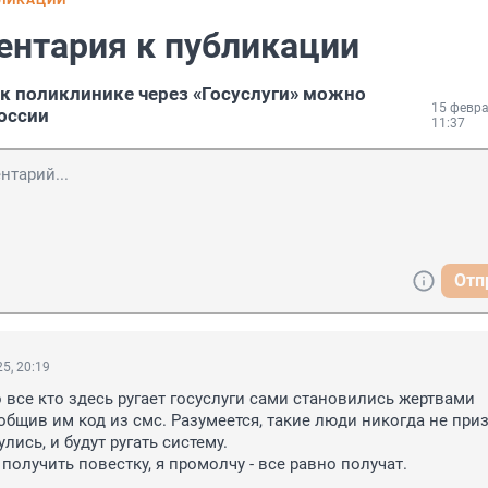
БЛИКАЦИИ
ентария к публикации
к поликлинике через «Госуслуги» можно
15 февра
России
11:37
Отп
5, 20:19
о все кто здесь ругает госуслуги сами становились жертвами 
бщив им код из смс. Разумеется, такие люди никогда не приз
лись, и будут ругать систему.

я получить повестку, я промолчу - все равно получат.