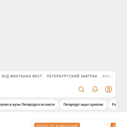
ЗСД ФОНТАНКА ФЕСТ
ПЕТЕРБУРГСКИЙ ЗАВТРАК
АФИША PLUS
тупил в вузы Петербурга по квоте
Петербург ищет креатив
Рейтинги
НОВОСТИ КОМПАНИЙ
НОВОС