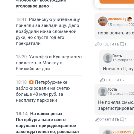
«Колобка» возбуждено
Показат
уголовное дело
18:41
Рязанскую учительницу
Ипсилон Ц
приняли за закладчицу. Дело
15 февраля 202
возбудили из-за сломанной
пора валить из 
руки, но спустя год его
прекратили
ОТВЕТИТЬ
1
Гость
18:30
Уиткофф и Кушнер могут
15 февраля 
прилететь в Москву в
ближайшие дни
Ипсилон Ц, ну 
ОТВЕТИТЬ
18:18
Петербурженке
заблокировали на счетах
Гость
больше 40 млн руб. за
15 февраля 202
неоплату парковки
Не поняла смысла
зарегистрировал
18:14
На каких реках
Петербурга чаще всего
ОТВЕТИТЬ
4
нарушают природоохранное
законодательство, рассказал
280303529