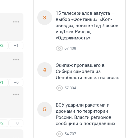
15 телесериалов августа —
3
выбор «Фонтанки»: «Коп-
звезда», новые «Тед Лассо»
и «Джек Ричер»,
«Одержимость»
+2
–1
67 408
Экипаж пропавшего в
4
Сибири самолета из
Ленобласти вышел на связь
+1
–0
57 394
ВСУ ударили ракетами и
5
дронами по территории
России. Власти регионов
сообщили о пострадавших
+2
–0
54 707