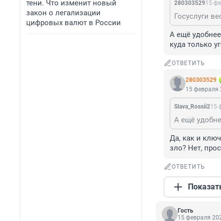
тени. Что изменит новый
280303529
15 фе
закон о легализации
цифровых валют в России
А ещё удобнее
куда только у
ОТВЕТИТЬ
280303529
15 февраля 
Slava_Rossii2
15 
Да, как и клю
зло? Нет, про
ОТВЕТИТЬ
Показат
Гость
15 февраля 202