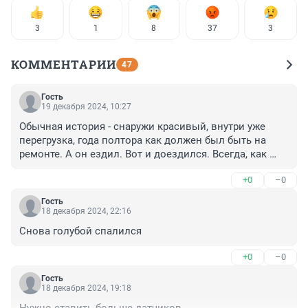
3
1
8
37
3
КОММЕНТАРИИ
47
Гость
19 декабря 2024, 10:27
Обычная история - снаружи красивый, внутри уже 
перегрузка, года полтора как должен был быть на 
ремонте. А он ездил. Вот и доездился. Всегда, как 
только ощущаете запах бензина или гари в салоне 
+0
–0
или же кузов или моторный отсек начинает скрипеть 
сильно при движении или скрипит изначально - 
Гость
выходите из транспорта и ждите другой. Жизнь 
18 декабря 2024, 22:16
дороже.
Снова голубой спалился
+0
–0
Гость
18 декабря 2024, 19:18