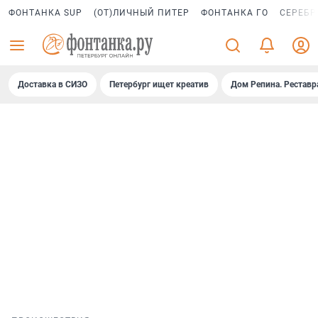
ФОНТАНКА SUP
(ОТ)ЛИЧНЫЙ ПИТЕР
ФОНТАНКА ГО
СЕРЕБР
Доставка в СИЗО
Петербург ищет креатив
Дом Репина. Реставр