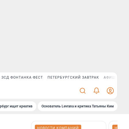
ЗСД ФОНТАНКА ФЕСТ
ПЕТЕРБУРГСКИЙ ЗАВТРАК
АФИША PLUS
рбург ищет креатив
Основатель Levrana и критика Татьяны Ким
Зач
НОВОСТИ КОМПАНИЙ
НОВОС