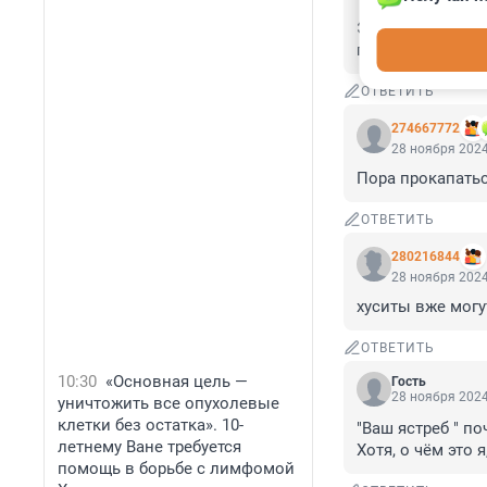
Эх, как-то не сх
президентом Экв
ОТВЕТИТЬ
274667772
28 ноября 2024
Пора прокапатьс
ОТВЕТИТЬ
280216844
28 ноября 2024
хуситы вже могу
ОТВЕТИТЬ
10:30
«Основная цель —
Гость
28 ноября 2024
уничтожить все опухолевые
клетки без остатка». 10-
"Ваш ястреб " по
летнему Ване требуется
Хотя, о чём это я
помощь в борьбе с лимфомой