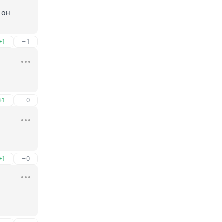
он 
+1
–1
+1
–0
+1
–0