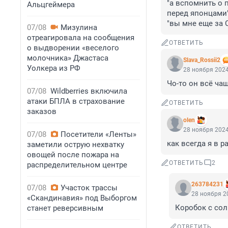
"а вспомнить о 
Альцгеймера
перед японцами"
"вы мне еще за 
07/08
Мизулина
отреагировала на сообщения
ОТВЕТИТЬ
о выдворении «веселого
молочника» Джастаса
Slava_Rossii2
Уолкера из РФ
28 ноября 2024
Чо-то он всё ча
07/08
Wildberries включила
атаки БПЛА в страхование
ОТВЕТИТЬ
заказов
olen
28 ноября 2024
07/08
Посетители «Ленты»
как всегда я в р
заметили острую нехватку
овощей после пожара на
ОТВЕТИТЬ
2
распределительном центре
263784231
07/08
Участок трассы
28 ноября 20
«Скандинавия» под Выборгом
Коробок с сол
станет реверсивным
ОТВЕТИТЬ