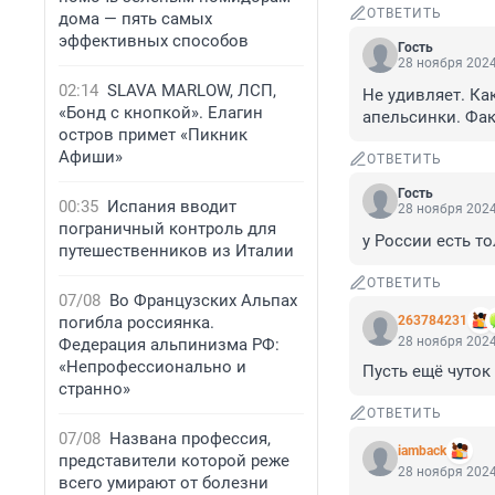
ОТВЕТИТЬ
дома — пять самых
эффективных способов
Гость
28 ноября 2024
02:14
SLAVA MARLOW, ЛСП,
Не удивляет. Как
«Бонд с кнопкой». Елагин
апельсинки. Фак
остров примет «Пикник
Афиши»
ОТВЕТИТЬ
Гость
00:35
Испания вводит
28 ноября 2024
пограничный контроль для
у России есть т
путешественников из Италии
ОТВЕТИТЬ
07/08
Во Французских Альпах
погибла россиянка.
263784231
28 ноября 2024
Федерация альпинизма РФ:
«Непрофессионально и
Пусть ещё чуток
странно»
ОТВЕТИТЬ
07/08
Названа профессия,
iamback
представители которой реже
28 ноября 2024
всего умирают от болезни