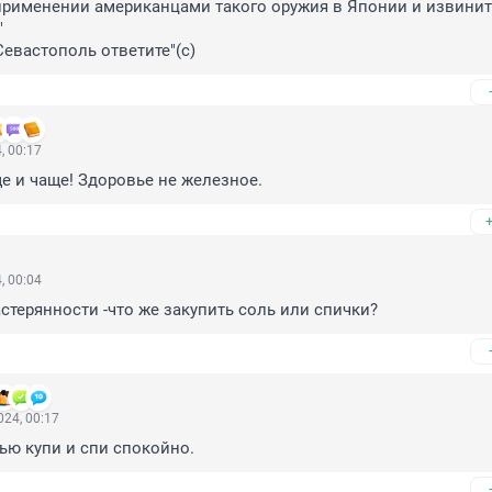
применении американцами такого оружия в Японии и извинит


Севастополь ответите"(с)
, 00:17
ще и чаще! Здоровье не железное.
, 00:04
астерянности -что же закупить соль или спички?
24, 00:17
ью купи и спи спокойно.