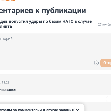
БЛИКАЦИИ
ентариев к публикации
ев допустил удары по базам НАТО в случае
27 ноябр
фликта
Отп
, 13:28
ушевался
аграды за комментарии и другие задания!
, 10:42