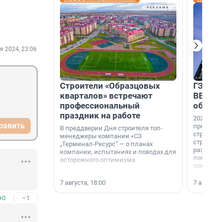
я 2024, 23:06
Строители «Образцовых
ГЭС, м
кварталов» встречают
ВВП: в
профессиональный
об ист
праздник на работе
2026-й —
равить
професси
В преддверии Дня строителя топ-
строителе
менеджеры компании «СЗ
строителя
„Терминал-Ресурс“ — о планах
раз. В ГК
компании, испытаниях и поводах для
появился
осторожного оптимизма.
поменяла
7 августа, 18:00
7 августа,
+0
–1