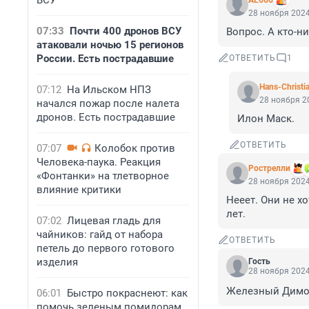
ВСУ
AL666
28 ноября 2024
07:33
Почти 400 дронов ВСУ
Вопрос. А кто-н
атаковали ночью 15 регионов
России. Есть пострадавшие
ОТВЕТИТЬ
1
Hans-Christi
07:12
На Ильском НПЗ
28 ноября 20
начался пожар после налета
дронов. Есть пострадавшие
Илон Маск.
ОТВЕТИТЬ
07:07
Колобок против
Человека-паука. Реакция
Рострелли
«Фонтанки» на тлетворное
28 ноября 2024
влияние критики
Нееет. Они не х
лет.
07:02
Лицевая гладь для
чайников: гайд от набора
ОТВЕТИТЬ
петель до первого готового
изделия
Гость
28 ноября 2024
Железный Димон.
06:01
Быстро покраснеют: как
помочь зеленым помидорам