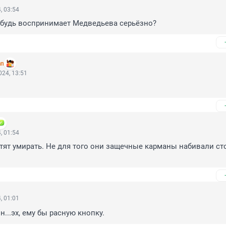
, 03:54
ибудь воспринимает Медведьева серьёзно?
an
24, 13:51
, 01:54
отят умирать. Не для того они защечные карманы набивали сто
, 01:01
..эх, ему бы расную кнопку.