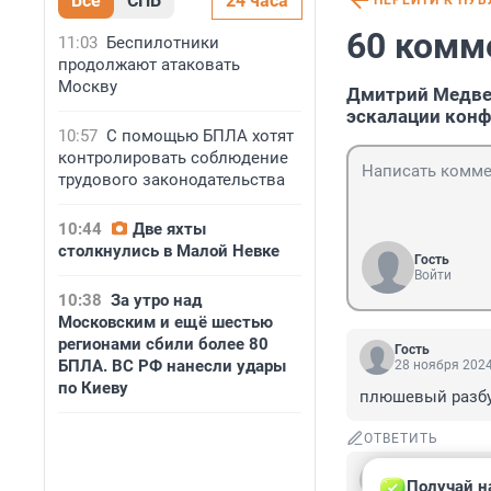
Все
СПБ
24 часа
ПЕРЕЙТИ К ПУ
60 комм
11:03
Беспилотники
продолжают атаковать
Москву
Дмитрий Медвед
эскалации кон
10:57
С помощью БПЛА хотят
контролировать соблюдение
трудового законодательства
10:44
Две яхты
столкнулись в Малой Невке
Гость
Войти
10:38
За утро над
Московским и ещё шестью
регионами сбили более 80
Гость
БПЛА. ВС РФ нанесли удары
28 ноября 2024
по Киеву
плюшевый разб
ОТВЕТИТЬ
Гость
Получай н
28 ноября 2024