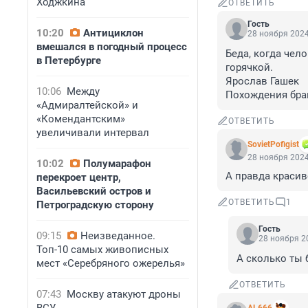
Ходжкина
ОТВЕТИТЬ
Гость
10:20
Антициклон
28 ноября 2024
вмешался в погодный процесс
Беда, когда чел
в Петербурге
горячкой.

Ярослав Гашек

10:06
Между
Похождения бра
«Адмиралтейской» и
«Комендантским»
ОТВЕТИТЬ
увеличивали интервал
SovietPofigist
28 ноября 2024
10:02
Полумарафон
А правда красив
перекроет центр,
Васильевский остров и
ОТВЕТИТЬ
1
Петроградскую сторону
Гость
09:15
Неизведанное.
28 ноября 20
Топ-10 самых живописных
А сколько ты 
мест «Серебряного ожерелья»
ОТВЕТИТЬ
07:43
Москву атакуют дроны