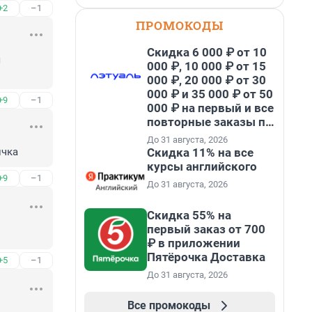
+2
–1
ПРОМОКОДЫ
Скидка 6 000 ₽ от 10
 
000 ₽, 10 000 ₽ от 15
000 ₽, 20 000 ₽ от 30
000 ₽ и 35 000 ₽ от 50
+9
–1
000 ₽ на первый и все
повторные заказы по
промокоду НАБЕРИ
До 31 августа, 2026
Скидка 11% на все
ичка
курсы английского
+9
–1
До 31 августа, 2026
Скидка 55% на
первый заказ от 700
₽ в приложении
Пятёрочка Доставка
+5
–1
До 31 августа, 2026
Все промокоды