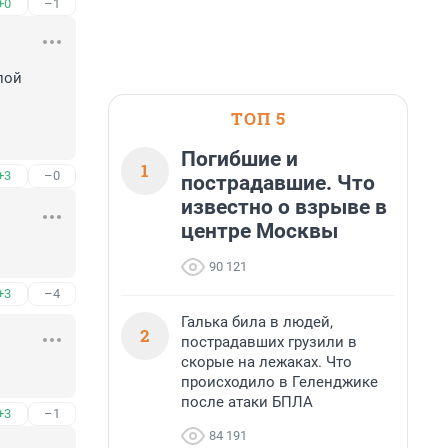
+0
–1
ой 
ТОП 5
Погибшие и
1
+3
–0
пострадавшие. Что
известно о взрыве в
центре Москвы
90 121
+3
–4
Галька била в людей,
2
пострадавших грузили в
скорые на лежаках. Что
происходило в Геленджике
после атаки БПЛА
+3
–1
84 191