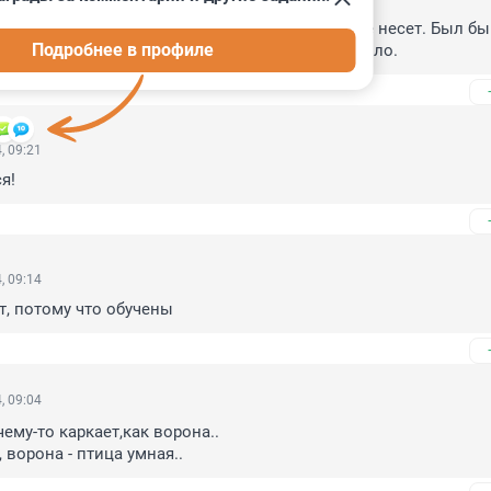
одится. Бывший президент такой страны и такое несет. Был бы 
Подробнее в профиле
аториальной Гвинеи, вот тогда понятно бы было.
, 09:21
я!
, 09:14
т, потому что обучены
, 09:04
чему-то каркает,как ворона..

, ворона - птица умная..