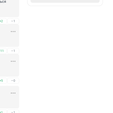
ься 
+2
–1
+11
–1
+5
–0
+1
–1