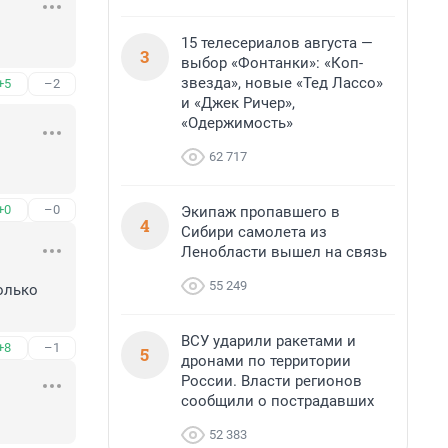
15 телесериалов августа —
3
выбор «Фонтанки»: «Коп-
звезда», новые «Тед Лассо»
+5
–2
и «Джек Ричер»,
«Одержимость»
62 717
+0
–0
Экипаж пропавшего в
4
Сибири самолета из
Ленобласти вышел на связь
55 249
лько 
ВСУ ударили ракетами и
+8
–1
5
дронами по территории
России. Власти регионов
сообщили о пострадавших
52 383