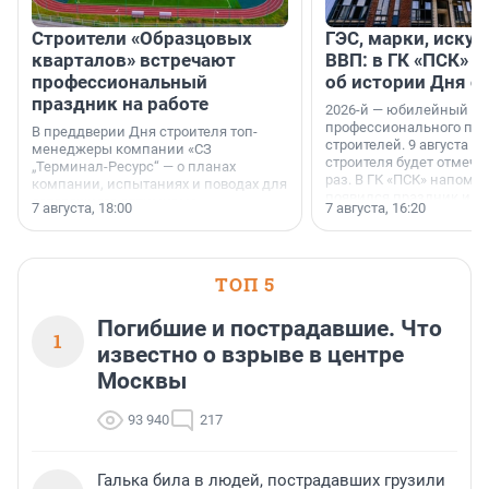
Строители «Образцовых
ГЭС, марки, искус
кварталов» встречают
ВВП: в ГК «ПСК» р
профессиональный
об истории Дня с
праздник на работе
2026-й — юбилейный го
профессионального пр
В преддверии Дня строителя топ-
строителей. 9 августа 2
менеджеры компании «СЗ
строителя будет отмечат
„Терминал-Ресурс“ — о планах
раз. В ГК «ПСК» напомни
компании, испытаниях и поводах для
появился праздник и к
осторожного оптимизма.
7 августа, 18:00
7 августа, 16:20
поменялась роль строит
ТОП 5
Погибшие и пострадавшие. Что
1
известно о взрыве в центре
Москвы
93 940
217
Галька била в людей, пострадавших грузили