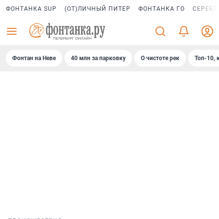
ФОНТАНКА SUP
(ОТ)ЛИЧНЫЙ ПИТЕР
ФОНТАНКА ГО
СЕРЕБР
Фонтан на Неве
40 млн за парковку
О чистоте рек
Топ-10, 