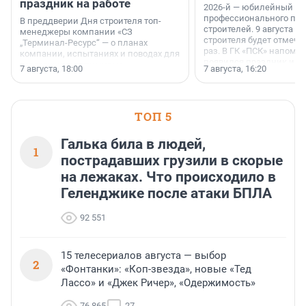
праздник на работе
2026-й — юбилейный го
профессионального пр
В преддверии Дня строителя топ-
строителей. 9 августа 2
менеджеры компании «СЗ
строителя будет отмечат
„Терминал-Ресурс“ — о планах
раз. В ГК «ПСК» напомни
компании, испытаниях и поводах для
появился праздник и к
осторожного оптимизма.
7 августа, 18:00
7 августа, 16:20
поменялась роль строит
ТОП 5
Галька била в людей,
1
пострадавших грузили в скорые
на лежаках. Что происходило в
Геленджике после атаки БПЛА
92 551
15 телесериалов августа — выбор
2
«Фонтанки»: «Коп-звезда», новые «Тед
Лассо» и «Джек Ричер», «Одержимость»
76 865
27