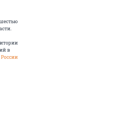
 шестью
асти.
ритории
ий в
 России