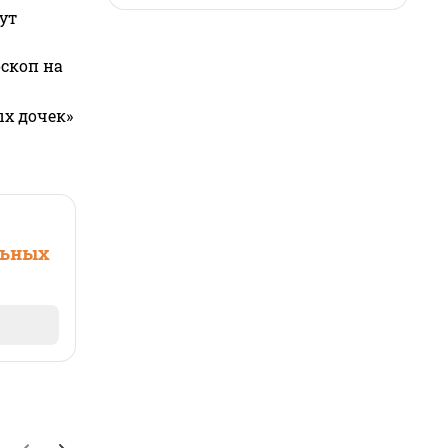
ут
оскоп на
ых дочек»
льных