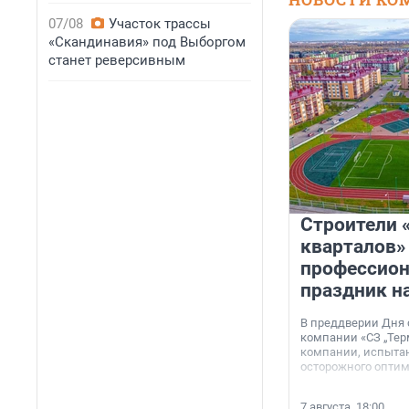
07/08
Участок трассы
«Скандинавия» под Выборгом
станет реверсивным
Строители 
кварталов»
профессио
праздник н
В преддверии Дня
компании «СЗ „Тер
компании, испытан
осторожного опти
7 августа, 18:00