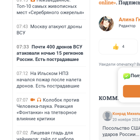
09:15
Неизведанное.
online»
. Подпис
Топ-10 самых живописных
мест «Серебряного ожерелья»
Алина Г
07:43
Москву атакуют дроны
Редактор
ВСУ
07:33
Почти 400 дронов ВСУ
4
атаковали ночью 15 регионов
России. Есть пострадавшие
Увидели опечатку? В
07:12
На Ильском НПЗ
Пол
начался пожар после налета
дронов. Есть пострадавшие
КОММЕНТАР
07:07
Колобок против
Человека-паука. Реакция
«Фонтанки» на тлетворное
Конрад Михел
влияние критики
20 ноября 2024
Посольство США 
07:02
Лицевая гладь для
ударов России...
чайников: гайд от набора