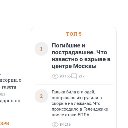
ТОП 5
Погибшие и
1
пострадавшие. Что
известно о взрыве в
центре Москвы
А
90 155
217
итории, о
 газета
Галька била в людей,
ил
2
пострадавших грузили в
даров по
скорые на лежаках. Что
происходило в Геленджике
после атаки БПЛА
 SPB
84 219