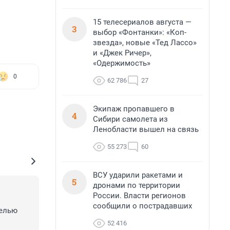
15 телесериалов августа —
3
выбор «Фонтанки»: «Коп-
звезда», новые «Тед Лассо»
и «Джек Ричер»,
«Одержимость»
0
62 786
27
Экипаж пропавшего в
4
Сибири самолета из
Ленобласти вышел на связь
55 273
60
ВСУ ударили ракетами и
5
дронами по территории
России. Власти регионов
сообщили о пострадавших
елью 
52 416