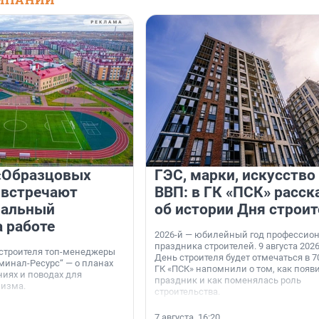
«Образцовых
ГЭС, марки, искусство
 встречают
ВВП: в ГК «ПСК» расск
нальный
об истории Дня строит
а работе
2026-й — юбилейный год профессио
праздника строителей. 9 августа 2026
 строителя топ-менеджеры
День строителя будет отмечаться в 70
минал-Ресурс“ — о планах
ГК «ПСК» напомнили о том, как появ
иях и поводах для
праздник и как поменялась роль
мизма.
строительства.
7 августа, 16:20