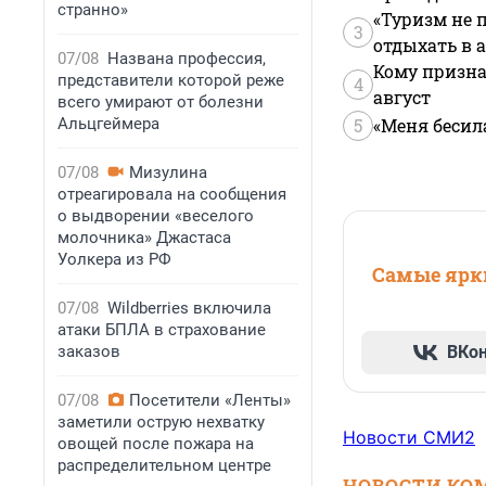
странно»
«Туризм не 
3
отдыхать в а
07/08
Названа профессия,
Кому призна
представители которой реже
4
август
всего умирают от болезни
Альцгеймера
5
«Меня бесил
07/08
Мизулина
отреагировала на сообщения
о выдворении «веселого
молочника» Джастаса
Уолкера из РФ
Самые ярки
07/08
Wildberries включила
атаки БПЛА в страхование
заказов
ВКо
07/08
Посетители «Ленты»
заметили острую нехватку
Новости СМИ2
овощей после пожара на
распределительном центре
НОВОСТИ КО