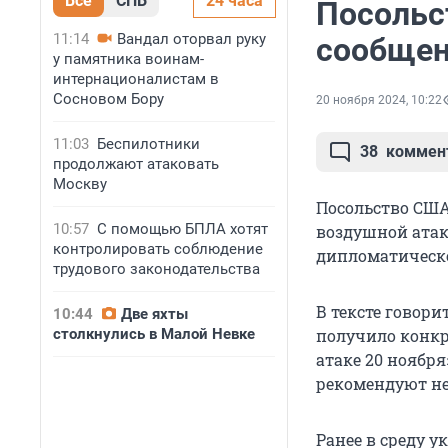
Все
СПБ
24 часа
Посольс
11:14
Вандал оторвал руку
сообщен
у памятника воинам-
интернационалистам в
Сосновом Бору
20 ноября 2024, 10:22
11:03
Беспилотники
38
коммен
продолжают атаковать
Москву
Посольство США
10:57
С помощью БПЛА хотят
воздушной атак
контролировать соблюдение
дипломатическо
трудового законодательства
В тексте говори
10:44
Две яхты
столкнулись в Малой Невке
получило конк
атаке 20 ноября
рекомендуют не
Ранее в среду у