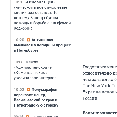
10:30
«Основная цель —
уничтожить все опухолевые
клетки без остатка». 10-
летнему Ване требуется
помощь в борьбе с лимфомой
Ходжкина
10:20
Антициклон
вмешался в погодный процесс
в Петербурге
10:06
Между
Госдепартамент
«Адмиралтейской» и
«Комендантским»
относительно п
увеличивали интервал
чем заявил на 
The New York T
10:02
Полумарафон
Украине исполь
перекроет центр,
России.
Васильевский остров и
Петроградскую сторону
Больше новост