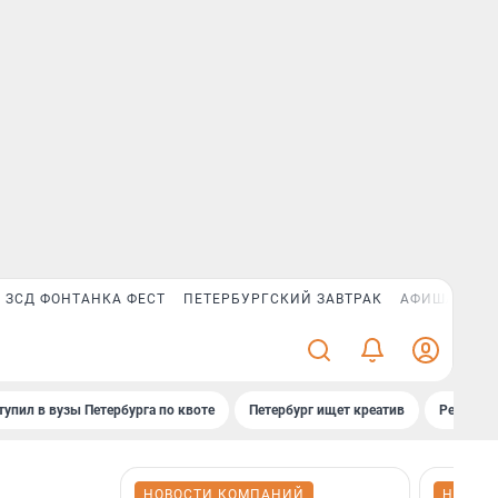
ЗСД ФОНТАНКА ФЕСТ
ПЕТЕРБУРГСКИЙ ЗАВТРАК
АФИША PLUS
тупил в вузы Петербурга по квоте
Петербург ищет креатив
Рейтинги
НОВОСТИ КОМПАНИЙ
НОВОС