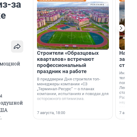
из-за
ке
Строители «Образцовых
На вод
кварталов» встречают
зарабо
й мощной
профессиональный
станци
праздник на работе
Инженер
телеком-
В преддверии Дня строителя топ-
популярн
менеджеры компании «СЗ
Ленингра
„Терминал-Ресурс“ — о планах
станции 
компании, испытаниях и поводах для
ы
Раздолин
осторожного оптимизма.
оздушной
недалеко
водопада
США
7 августа, 18:00
7 августа,
.