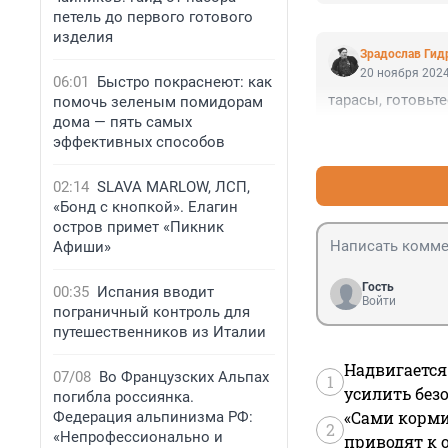
петель до первого готового
изделия
Зрадослав Гид
20 ноября 2024
06:01
Быстро покраснеют: как
тарасы, готовьте
помочь зеленым помидорам
дома — пять самых
эффективных способов
02:14
SLAVA MARLOW, ЛСП,
«Бонд с кнопкой». Елагин
остров примет «Пикник
Афиши»
Гость
00:35
Испания вводит
Войти
пограничный контроль для
путешественников из Италии
Надвигается
07/08
Во Французских Альпах
1
усилить без
погибла россиянка.
«Сами корми
Федерация альпинизма РФ:
2
«Непрофессионально и
приводят к 