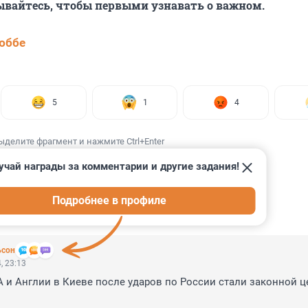
ывайтесь, чтобы первыми узнавать о важном.
юббе
5
1
4
ыделите фрагмент и нажмите Ctrl+Enter
учай награды за комментарии и другие задания!
Подробнее в профиле
ИИ
38
ьсон
, 23:13
и Англии в Киеве после ударов по России стали законной ц