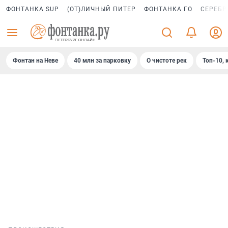
ФОНТАНКА SUP
(ОТ)ЛИЧНЫЙ ПИТЕР
ФОНТАНКА ГО
СЕРЕБР
Фонтан на Неве
40 млн за парковку
О чистоте рек
Топ-10, 