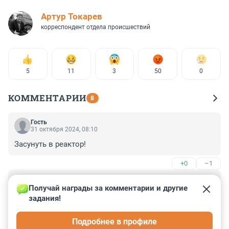
Артур Токарев
корреспондент отдела происшествий
5
11
3
50
0
КОММЕНТАРИИ
8
Гость
31 октября 2024, 08:10
Засунуть в реактор!
+0
–1
Гость
30 октября 2024, 22:28
Получай награды за комментарии и другие 
задания!
Бред полный. ЛЭП под Гатчиной отношение к ЛАЭС 
имеет весьма отдалённое, и уж никак не влияет на 
Подробнее в профиле
работу реакторов.