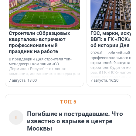
Строители «Образцовых
ГЭС, марки, искус
кварталов» встречают
ВВП: в ГК «ПСК» р
профессиональный
об истории Дня с
праздник на работе
2026-й — юбилейный го
профессионального пр
В преддверии Дня строителя топ-
строителей. 9 августа 2
менеджеры компании «СЗ
строителя будет отмечат
„Терминал-Ресурс“ — о планах
раз. В ГК «ПСК» напомни
компании, испытаниях и поводах для
появился праздник и к
осторожного оптимизма.
7 августа, 18:00
7 августа, 16:20
поменялась роль строит
ТОП 5
Погибшие и пострадавшие. Что
1
известно о взрыве в центре
Москвы