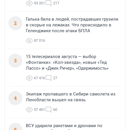
93 261
217
Галька била в людей, пострадавших грузили
2
в скорые на лежаках. Что происходило в
Геленджике после атаки БПЛА
87 016
15 телесериалов августа — выбор
3
«Фонтанки»: «Коп-звезда», новые «Тед
Лассо» и «Джек Ричер», «Одержимость»
67 416
27
Экипаж пропавшего в Сибири самолета из
4
Ленобласти вышел на связь
57 401
60
ВСУ ударили ракетами и дронами по
5