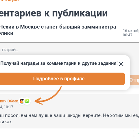
БЛИКАЦИИ
ентариев к публикации
Чехии в Москве станет бывший замминистра
16 октяб
блики
00:47
Получай награды за комментарии и другие задания!
Подробнее в профиле
Отп
вич Обоев
4, 10:17
ш посол, вы нам лучше ваши шкоды верните. Не хотим мы езд
айках.