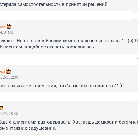
стеряла самостоятельность в принятии решений.
кий
4, 01:43
екаю... Но послов в России «имеют ключевые страны,"... (с) П
"Клиентам" подобное сказать постесняюсь....
..)
024, 02:39
го называете клиентами, что "даже им стесняетесь"?..)
024, 08:45
бще с клиентами разговаривать. Хватаешь домкрат и бегом к 
омонтажник-задушевник.