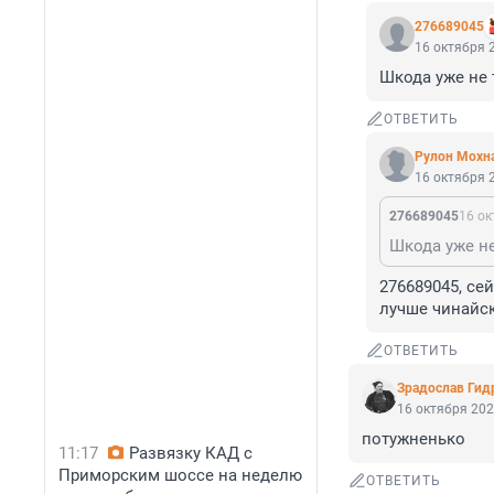
276689045
16 октября 2
Шкода уже не т
ОТВЕТИТЬ
Рулон Мохн
16 октября 2
276689045
16 ок
Шкода уже не 
276689045, сей
лучше чинайс
ОТВЕТИТЬ
Зрадослав Гид
16 октября 202
потужненько
11:17
Развязку КАД с
Приморским шоссе на неделю
ОТВЕТИТЬ