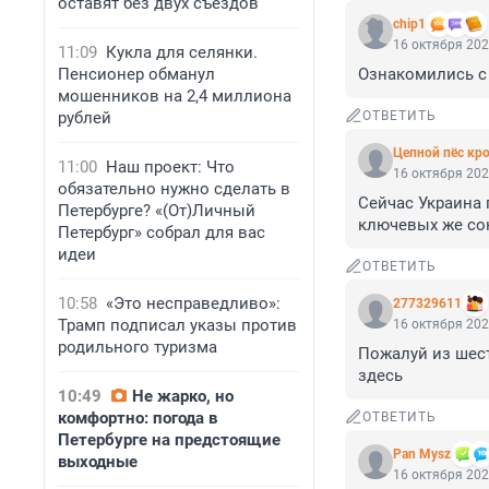
оставят без двух съездов
chip1
16 октября 202
11:09
Кукла для селянки.
Пенсионер обманул
Ознакомились с 
мошенников на 2,4 миллиона
рублей
ОТВЕТИТЬ
Цепной пёс кр
11:00
Наш проект: Что
16 октября 202
обязательно нужно сделать в
Сейчас Украина 
Петербурге? «(От)Личный
ключевых же со
Петербург» собрал для вас
идеи
ОТВЕТИТЬ
10:58
«Это несправедливо»:
277329611
Трамп подписал указы против
16 октября 202
родильного туризма
Пожалуй из шест
здесь
10:49
Не жарко, но
комфортно: погода в
ОТВЕТИТЬ
Петербурге на предстоящие
Pan Mysz
выходные
16 октября 202