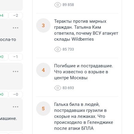
89 858
+4
–2
Теракты против мирных
3
граждан. Татьяна Ким
ответила, почему ВСУ атакует
склады Wildberries
осла-то 
85 733
+0
–1
Погибшие и пострадавшие.
4
Что известно о взрыве в
центре Москвы
83 693
+0
–0
Галька била в людей,
5
пострадавших грузили в
скорые на лежаках. Что
машине. 
происходило в Геленджике
после атаки БПЛА