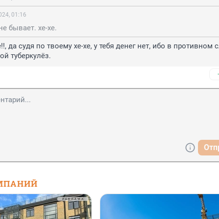
024, 01:16
е бывает. хе-хе.
!, да судя по твоему хе-хе, у тебя денег нет, ибо в противном с
ой туберкулёз.
Отп
МПАНИЙ