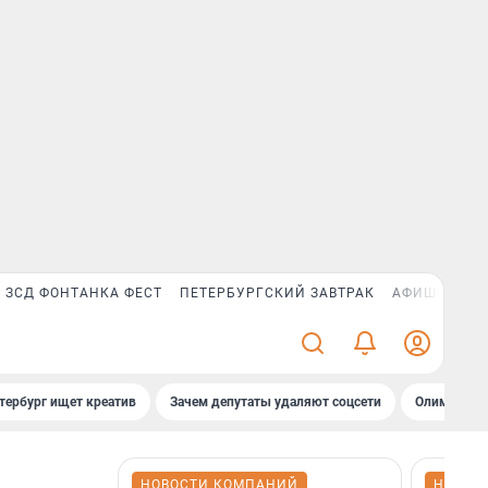
ЗСД ФОНТАНКА ФЕСТ
ПЕТЕРБУРГСКИЙ ЗАВТРАК
АФИША PLUS
тербург ищет креатив
Зачем депутаты удаляют соцсети
Олимпиадни
НОВОСТИ КОМПАНИЙ
НОВОС