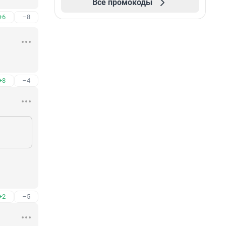
Все промокоды
+6
–8
+8
–4
+2
–5