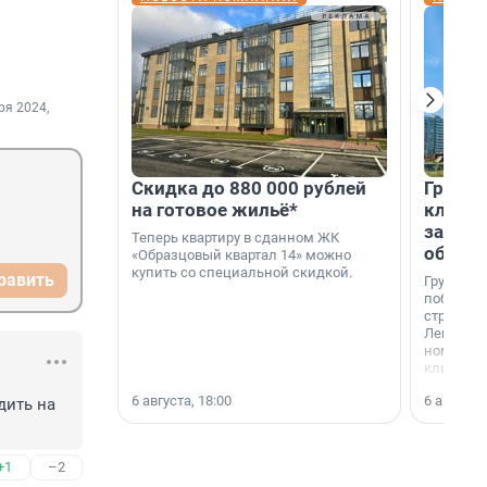
ря 2024,
Скидка до 880 000 рублей
Группа
на готовое жильё*
клиен
застро
Теперь квартиру в сданном ЖК
област
«Образцовый квартал 14» можно
купить со специальной скидкой.
равить
Группа А
победите
строител
Ленингра
номинац
клиенто
застройщ
6 августа, 18:00
6 августа,
области»
ить на 
+1
–2