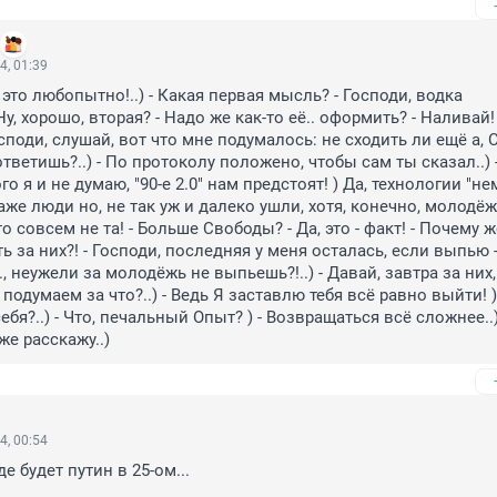
4, 01:39
е это любопытно!..) - Какая первая мысль? - Господи, водка 
Ну, хорошо, вторая? - Надо же как-то её.. оформить? - Наливай! -
 Господи, слушай, вот что мне подумалось: не сходить ли ещё а, 
ответишь?..) - По протоколу положено, чтобы сам ты сказал..) - 
о я и не думаю, "90-е 2.0" нам предстоят! ) Да, технологии "нем
же люди но, не так уж и далеко ушли, хотя, конечно, молодёж
о совсем не та! - Больше Свободы? - Да, это - факт! - Почему ж
ь за них?! - Господи, последняя у меня осталась, если выпью -
.., неужели за молодёжь не выпьешь?!..) - Давай, завтра за них, 
 подумаем за что?..) - Ведь Я заставлю тебя всё равно выйти! ) 
бя?..) - Что, печальный Опыт? ) - Возвращаться всё сложнее..) - 
же расскажу..)
4, 00:54
е будет путин в 25-ом...
