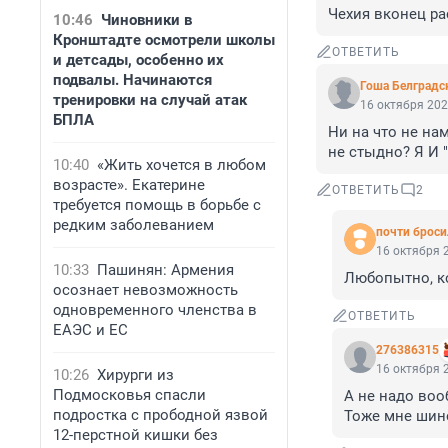
Чехия вконец ра
10:46
Чиновники в
Кронштадте осмотрели школы
ОТВЕТИТЬ
и детсады, особенно их
подвалы. Начинаются
Гоша Белградс
тренировки на случай атак
16 октября 202
БПЛА
Ни на что не нам
не стыдно? Я И 
10:40
«Жить хочется в любом
возрасте». Екатерине
ОТВЕТИТЬ
2
требуется помощь в борьбе с
редким заболеванием
почти бросил
16 октября 2
10:33
Пашинян: Армения
Любопытно, ко
осознает невозможность
одновременного членства в
ОТВЕТИТЬ
ЕАЭС и ЕС
276386315
16 октября 2
10:26
Хирурги из
Подмосковья спасли
А не надо воо
подростка с прободной язвой
Тоже мне шин
12-перстной кишки без