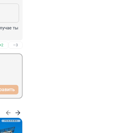
лучае ты 
+2
–3
равить