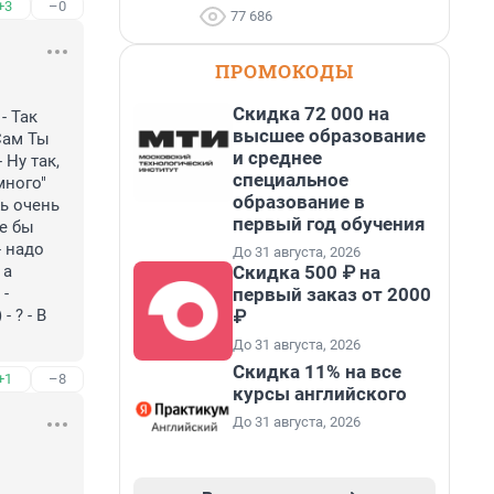
+3
–0
77 686
ПРОМОКОДЫ
Скидка 72 000 на
 Так 
высшее образование
Сам Ты 
и среднее
Ну так, 
специальное
ного" 
образование в
ь очень 
первый год обучения
е бы 
 надо 
До 31 августа, 2026
Скидка 500 ₽ на
а 
первый заказ от 2000
- 
₽
? - В 
До 31 августа, 2026
Скидка 11% на все
+1
–8
курсы английского
До 31 августа, 2026