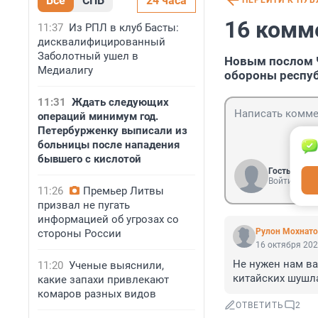
Все
СПБ
24 часа
ПЕРЕЙТИ К ПУ
16 комм
11:37
Из РПЛ в клуб Басты:
дисквалифицированный
Заболотный ушел в
Новым послом 
Медиалигу
обороны респу
11:31
Ждать следующих
операций минимум год.
Петербурженку выписали из
больницы после нападения
бывшего с кислотой
Гость
Войти
11:26
Премьер Литвы
призвал не пугать
информацией об угрозах со
Рулон Мохнато
стороны России
16 октября 202
Не нужен нам ва
11:20
Ученые выяснили,
китайских шушл
какие запахи привлекают
комаров разных видов
ОТВЕТИТЬ
2