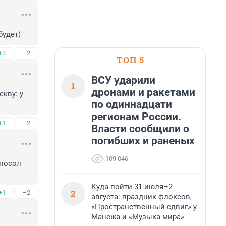
будет)
+3
–2
ТОП 5
ВСУ ударили
1
дронами и ракетами
ву: у 
по одиннадцати
регионам России.
+1
–2
Власти сообщили о
погибших и раненых
109 046
посол 
Куда пойти 31 июля–2
2
+1
–2
августа: праздник флоксов,
«Пространственный сдвиг» у
Манежа и «Музыка мира»