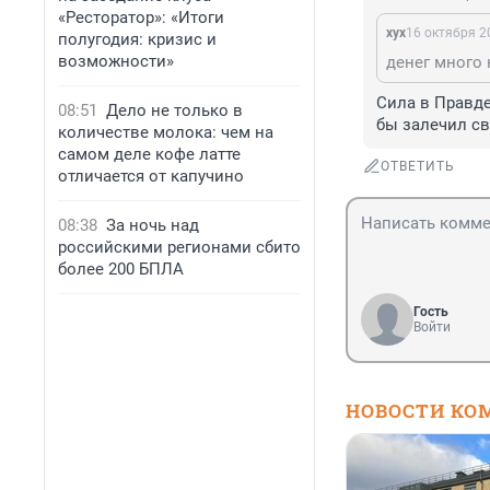
«Ресторатор»: «Итоги
хух
16 октября 2
полугодия: кризис и
возможности»
денег много н
Сила в Правде!
08:51
Дело не только в
бы залечил св
количестве молока: чем на
самом деле кофе латте
ОТВЕТИТЬ
отличается от капучино
08:38
За ночь над
российскими регионами сбито
более 200 БПЛА
Гость
Войти
НОВОСТИ КО