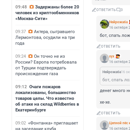
09:48
Задержаны более 20
ОТВЕТИТЬ
3
человек из криптообменников
«Москва-Сити»
Нейрожаба
16 октября 2
09:37
Актера, сыгравшего
бот, спать ло
Лермонтова, осудили на три
года
ОТВЕТИТЬ
09:24
Он точно не из
хух
России? Европа потребовала
16 октября 2
от Турции подтверждать
Нейрожаба
16 ок
происхождение газа
бот, спать л
09:12
Очаги пожаров
денег много не
локализованы, большинство
товаров целы. Что известно
хе-хе.
об атаке на склад Wildberries в
Екатеринбурге
ОТВЕТИТЬ
09:02
«Фонтанка» приглашает
Цепной пёс
на заседание клуба
16 октября 2