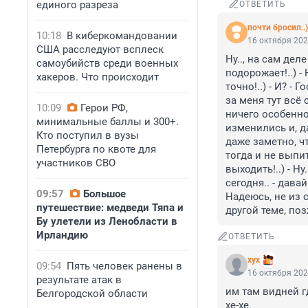
единого разреза
ОТВЕТИТЬ
почти бросил..)
10:18
В киберкомандовании
16 октября 202
США расследуют всплеск
Ну.., на сам дел
самоубийств среди военных
подорожает!..) - 
хакеров. Что происходит
точно!..) - И? -
за меня тут всё 
10:09
Герои РФ,
ничего особенног
минимальные баллы и 300+.
изменились и, да
Кто поступил в вузы
даже заметно, чт
Петербурга по квоте для
тогда и не выпит
участников СВО
выходить!..) - Ну
сегодня.. - давай
09:57
Большое
Надеюсь, не из се
путешествие: медведи Тяпа и
другой теме, поз
Бу улетели из Ленобласти в
Ирландию
ОТВЕТИТЬ
хух
09:54
Пять человек ранены в
16 октября 202
результате атак в
им там видней гд
Белгородской области
хе-хе.