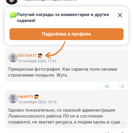
Получай награды за комментарии и другие 
задания!
5
7
4
8
9
Подробнее в профиле
КОММЕНТАРИИ
24
282106472
16 октября 2024, 11:01
Прекрасная фотография. Как саранча поля своими 
строениями покрыли. Жуть.
+2
–3
hayalci33
16 октября 2024, 10:19
Однако показательно, со свалкой администрация 
Ломоносовского района ЛО не в состоянии 
справится, не хватает ресурса, а людям кровь в суде 
сворачивать - это мы за, ибо напрягаться не нужно. 