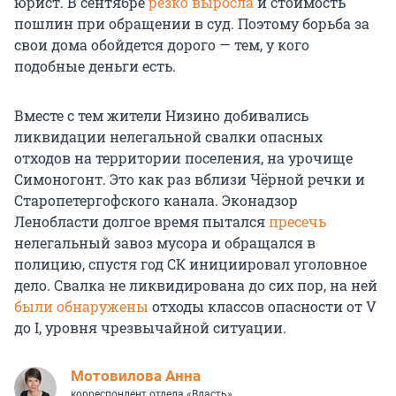
юрист. В сентябре
резко выросла
и стоимость
пошлин при обращении в суд. Поэтому борьба за
свои дома обойдется дорого — тем, у кого
подобные деньги есть.
Вместе с тем жители Низино добивались
ликвидации нелегальной свалки опасных
отходов на территории поселения, на урочище
Симоногонт. Это как раз вблизи Чёрной речки и
Старопетергофского канала. Эконадзор
Ленобласти долгое время пытался
пресечь
нелегальный завоз мусора и обращался в
полицию, спустя год СК инициировал уголовное
дело. Свалка не ликвидирована до сих пор, на ней
были обнаружены
отходы классов опасности от V
до I, уровня чрезвычайной ситуации.
Мотовилова Анна
корреспондент отдела «Власть»