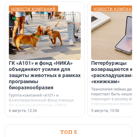
НОВОСТИ КОМПАНИЙ
НОВОСТИ КОМПАНИ
ГК «А101» и фонд «НИКА»
Петербуржцы
объединяют усилия для
возвращаются к
защиты животных в рамках
«раскладушкам» 
программы
«книжкам»
биоразнообразия
Технология гибких дисп
перестает быть нишевы
Группа компаний «А101» и
переходит в разряд вос
Благотворительный фонд помощи
повседневных решений
бездомным животным «НИКА»
заключили соглашение о
6 августа, 12:26
5 августа, 13:56
стратегическом сотрудничестве.
ТОП 5