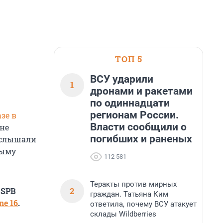
ТОП 5
ВСУ ударили
1
дронами и ракетами
по одиннадцати
регионам России.
зе в
Власти сообщили о
не
погибших и раненых
и слышали
рыму
112 581
Теракты против мирных
2
 SPB
граждан. Татьяна Ким
e 16
.
ответила, почему ВСУ атакует
склады Wildberries