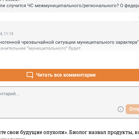
если случится ЧС межмуниципального/регионального? О федер
ь боязно.
4, 11:15
ногенной чрезвычайной ситуации муниципального характера"

начительнее "муниципального" будет.
Читать все комментарии
Отп
те свои будущие опухоли». Биолог назвал продукты, 