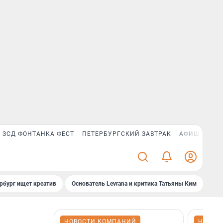
ЗСД ФОНТАНКА ФЕСТ
ПЕТЕРБУРГСКИЙ ЗАВТРАК
АФИША PLUS
рбург ищет креатив
Основатель Levrana и критика Татьяны Ким
Зач
НОВОСТИ КОМПАНИЙ
НОВОС