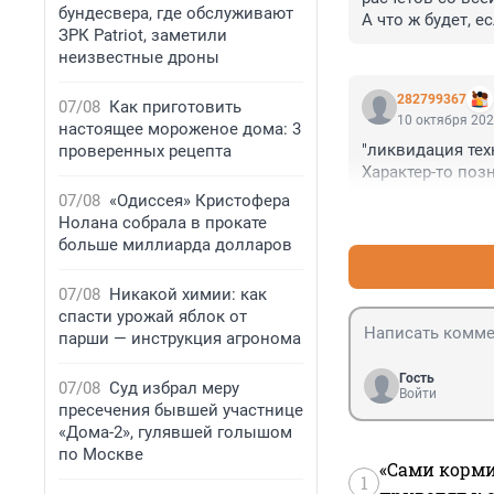
бундесвера, где обслуживают
А что ж будет, 
ЗРК Patriot, заметили
даже и упоминат
неизвестные дроны
282799367
07/08
Как приготовить
10 октября 202
настоящее мороженое дома: 3
"ликвидация тех
проверенных рецепта
Характер-то поз
07/08
«Одиссея» Кристофера
Нолана собрала в прокате
больше миллиарда долларов
07/08
Никакой химии: как
спасти урожай яблок от
парши — инструкция агронома
Гость
07/08
Суд избрал меру
Войти
пресечения бывшей участнице
«Дома-2», гулявшей голышом
по Москве
«Сами корми
1