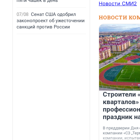
пяти чашек в день
Новости СМИ2
07/08
Сенат США одобрил
НОВОСТИ КО
законопроект об ужесточении
санкций против России
Строители 
кварталов»
профессио
праздник н
В преддверии Дня
компании «СЗ „Тер
компании, испытан