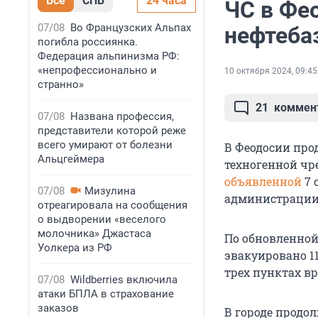
Все
СПБ
24 часа
ЧС в Фе
07/08
Во Французских Альпах
нефтебаз
погибла россиянка.
Федерация альпинизма РФ:
«непрофессионально и
10 октября 2024, 09:45
странно»
21
коммен
07/08
Названа профессия,
представители которой реже
всего умирают от болезни
В Феодосии про
Альцгеймера
техногенной чр
объявленной
7 
07/08
Мизулина
администрации 
отреагировала на сообщения
о выдворении «веселого
молочника» Джастаса
По обновленной
Уолкера из РФ
эвакуировано 11
трех пунктах в
07/08
Wildberries включила
атаки БПЛА в страхование
заказов
В городе продо