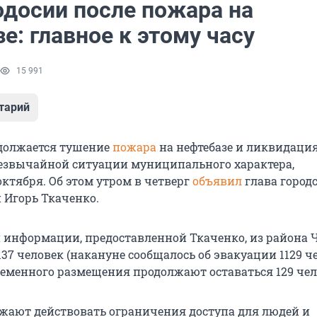
одосии после пожара на
е: главное к этому часу
15 991
тарий
должается тушение
пожара
на нефтебазе и ликвидаци
езвычайной ситуации муниципального характера,
октября. Об этом утром в четверг
объявил
глава город
Игорь Ткаченко.
 информации, предоставленной Ткаченко, из района 
37 человек (накануне сообщалось об эвакуации 1129 че
ременного размещения продолжают оставаться 129 чел
лжают действовать ограничения доступа для людей и