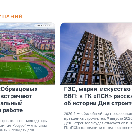
МПАНИЙ
«Образцовых
ГЭС, марки, искусство
 встречают
ВВП: в ГК «ПСК» расск
нальный
об истории Дня строит
а работе
2026-й — юбилейный год профессио
праздника строителей. 9 августа 2026
 строителя топ-менеджеры
День строителя будет отмечаться в 70
минал-Ресурс“ — о планах
ГК «ПСК» напомнили о том, как появ
иях и поводах для