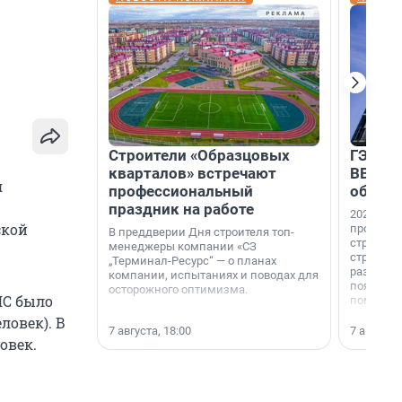
Строители «Образцовых
ГЭС, м
кварталов» встречают
ВВП: в
я
профессиональный
об ист
праздник на работе
2026-й —
ской
професси
В преддверии Дня строителя топ-
строителе
менеджеры компании «СЗ
строителя
„Терминал-Ресурс“ — о планах
раз. В ГК
компании, испытаниях и поводах для
появился
осторожного оптимизма.
ЧС было
поменяла
ловек). В
7 августа, 18:00
7 августа,
овек.