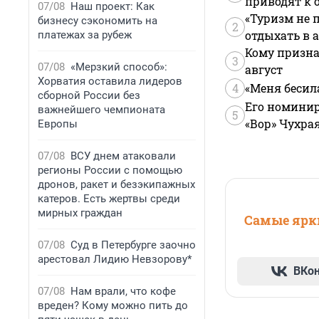
приводят к 
07/08
Наш проект: Как
«Туризм не 
бизнесу сэкономить на
2
отдыхать в а
платежах за рубеж
Кому призна
3
07/08
«Мерзкий способ»:
август
Хорватия оставила лидеров
4
«Меня бесил
сборной России без
Его номинир
важнейшего чемпионата
5
«Вор» Чухра
Европы
07/08
ВСУ днем атаковали
регионы России с помощью
дронов, ракет и безэкипажных
катеров. Есть жертвы среди
мирных граждан
Самые ярки
07/08
Суд в Петербурге заочно
арестовал Лидию Невзорову*
ВКо
07/08
Нам врали, что кофе
вреден? Кому можно пить до