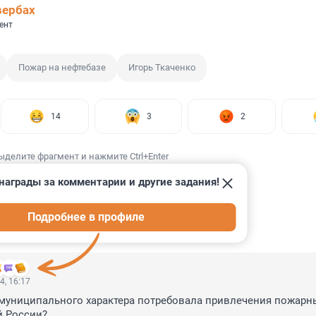
вербах
ент
Пожар на нефтебазе
Игорь Ткаченко
14
3
2
ыделите фрагмент и нажмите Ctrl+Enter
награды за комментарии и другие задания!
Подробнее в профиле
ИИ
21
4, 16:17
муниципального характера потребовала привлечения пожарны
 России? 
