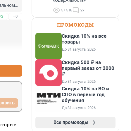
«Одержимость»
альном 
57 518
27
+2
–0
ПРОМОКОДЫ
Скидка 10% на все
товары
До 31 августа, 2026
+1
–0
Скидка 500 ₽ на
первый заказ от 2000
₽
До 31 августа, 2026
Скидка 10% на ВО и
СПО в первый год
обучения
равить
До 31 августа, 2026
Все промокоды
которые