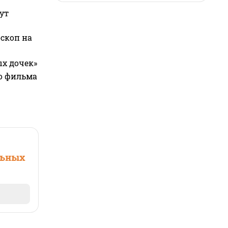
ут
оскоп на
ых дочек»
го фильма
льных