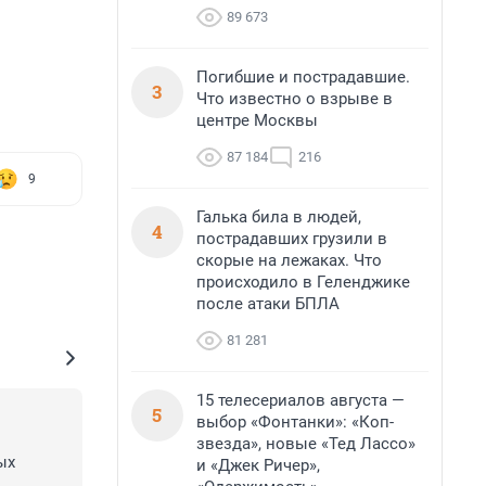
89 673
Погибшие и пострадавшие.
3
Что известно о взрыве в
центре Москвы
87 184
216
9
Галька била в людей,
4
пострадавших грузили в
скорые на лежаках. Что
происходило в Геленджике
после атаки БПЛА
81 281
15 телесериалов августа —
5
выбор «Фонтанки»: «Коп-
звезда», новые «Тед Лассо»
х 
и «Джек Ричер»,