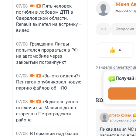
Женя А
07/08
Пять человек
корреспонд
погибли в лобовом ДТП в
Свердловской области.
Renault вылетел на встречку —
ЧС
Феодосия
видео
07/08
Гражданин Литвы
попытался прорваться в РФ
4
на автомобиле через
закрытый погранпункт
Увидели опечатку? В
07/08
«Вы это видели?»:
Получай 
Пентагон опубликовал новую
партию файлов об НЛО
КОММЕНТАР
07/08
«Водитель успел
выскочить». Машина дотла
сгорела в Петроградском
prosto korsak
районе
10 октября 202
Ликвидация ЧС 
07/08
В Германии над базой
расчётов со всей