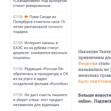
«Скандинавия» под Выборгом
станет реверсивным
07/08
Пума Синди из
Петербурга отметила свое 15-
летие распаковкой сочного
подарка
07/08
Интернет-заказы в
ЕАЭС из-за рубежа станут
Накануне Ткаче
дешевле: снижаются ввозные
привлечены для
пошлины
Феодосии
стало
07/08
Редакция «России-24»
называлась, но
обратилась в прокуратуру и СК
несколько гром
из-за угроз в адрес
было уничтожен
создателей фильма «Колобок»
Больше новосте
07/08
Не даст съесть лишнего
и уберет отеки: этот продукт
online». Подпи
незаменим для худеющих