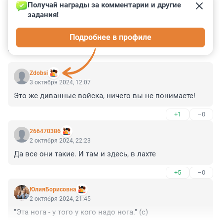
Получай награды за комментарии и другие 
задания!
1
24
1
2
1
Подробнее в профиле
КОММЕНТАРИИ
7
Zdobsi
3 октября 2024, 12:07
Это же диванные войска, ничего вы не понимаете!
+1
–0
266470386
2 октября 2024, 22:23
Да все они такие. И там и здесь, в лахте
+5
–0
ЮлияБорисовна
2 октября 2024, 21:45
"Эта нога - у того у кого надо нога." (с)