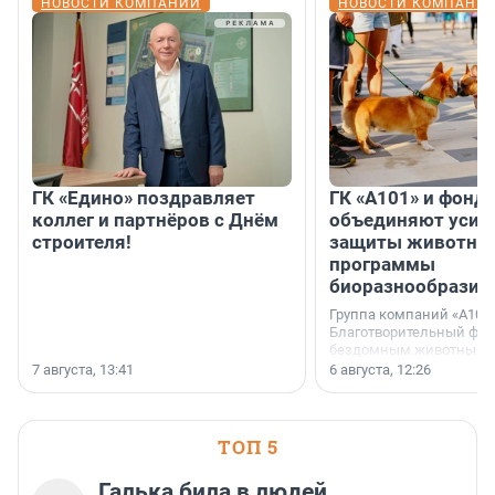
НОВОСТИ КОМПАНИЙ
НОВОСТИ КОМПАНИ
ГК «Едино» поздравляет
ГК «А101» и фонд
коллег и партнёров с Днём
объединяют усил
строителя!
защиты животных
программы
биоразнообразия
Группа компаний «А101»
Благотворительный фо
бездомным животным 
заключили соглашение
7 августа, 13:41
6 августа, 12:26
стратегическом сотрудн
ТОП 5
Галька била в людей,