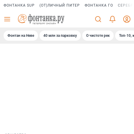
ФОНТАНКА SUP
(ОТ)ЛИЧНЫЙ ПИТЕР
ФОНТАНКА ГО
СЕРЕБР
Фонтан на Неве
40 млн за парковку
О чистоте рек
Топ-10, 