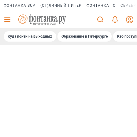
ФОНТАНКА SUP
(ОТ)ЛИЧНЫЙ ПИТЕР
ФОНТАНКА ГО
СЕРЕБР
Куда пойти на выходных
Образование в Петербурге
Кто поступ