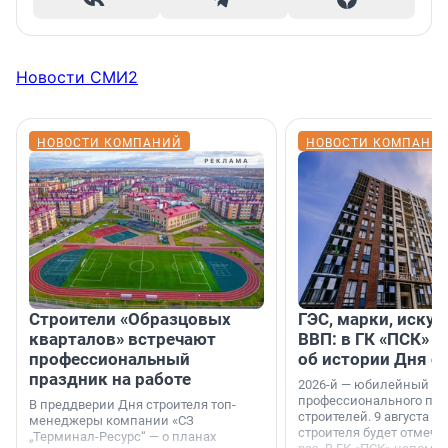
Новости СМИ2
НОВОСТИ КОМПАНИЙ
НОВОСТИ КОМПАНИ
Строители «Образцовых
ГЭС, марки, искус
кварталов» встречают
ВВП: в ГК «ПСК» р
профессиональный
об истории Дня с
праздник на работе
2026-й — юбилейный го
профессионального пр
В преддверии Дня строителя топ-
строителей. 9 августа 2
менеджеры компании «СЗ
строителя будет отмечат
„Терминал-Ресурс“ — о планах