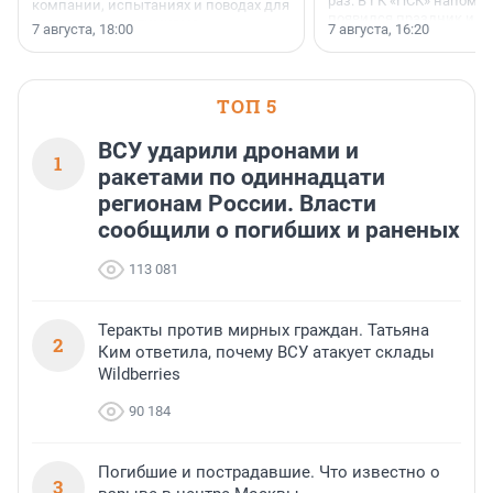
раз. В ГК «ПСК» напомни
компании, испытаниях и поводах для
появился праздник и к
осторожного оптимизма.
7 августа, 18:00
7 августа, 16:20
поменялась роль строит
ТОП 5
ВСУ ударили дронами и
1
ракетами по одиннадцати
регионам России. Власти
сообщили о погибших и раненых
113 081
Теракты против мирных граждан. Татьяна
2
Ким ответила, почему ВСУ атакует склады
Wildberries
90 184
Погибшие и пострадавшие. Что известно о
3