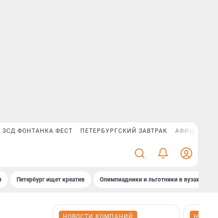
ЗСД ФОНТАНКА ФЕСТ
ПЕТЕРБУРГСКИЙ ЗАВТРАК
АФИША PLUS
и
Петербург ищет креатив
Олимпиадники и льготники в вузах СПб
НОВОСТИ КОМПАНИЙ
НОВОС