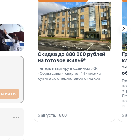
Скидка до 880 000 рублей
Группа
на готовое жильё*
клиен
застро
Теперь квартиру в сданном ЖК
област
«Образцовый квартал 14» можно
купить со специальной скидкой.
Группа А
победите
строител
равить
Ленингра
номинац
клиенто
застройщ
6 августа, 18:00
6 августа,
области»