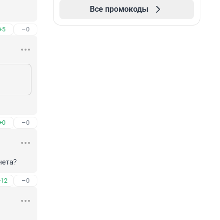
Все промокоды
+5
–0
+0
–0
чета?
+12
–0