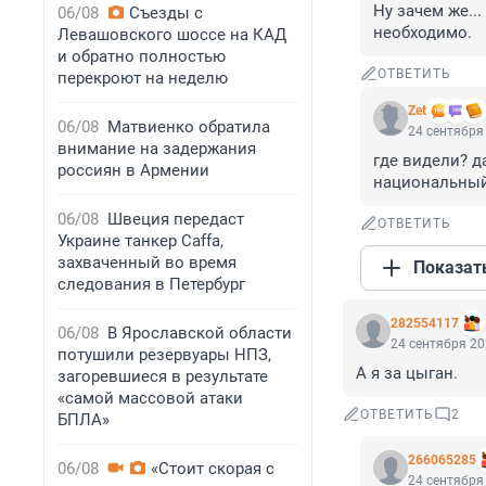
Ну зачем же..
06/08
Съезды с
необходимо.
Левашовского шоссе на КАД
и обратно полностью
ОТВЕТИТЬ
перекроют на неделю
Zet
06/08
Матвиенко обратила
24 сентября 
внимание на задержания
где видели? д
россиян в Армении
национальный 
06/08
Швеция передаст
ОТВЕТИТЬ
Украине танкер Caffa,
захваченный во время
Показат
следования в Петербург
282554117
06/08
В Ярославской области
24 сентября 20
потушили резервуары НПЗ,
А я за цыган.
загоревшиеся в результате
«самой массовой атаки
ОТВЕТИТЬ
2
БПЛА»
266065285
06/08
«Стоит скорая с
24 сентября 