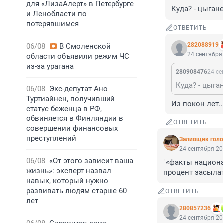
для «ЛизаАлерт» в Петербурге
Куда? - цыган
и Ленобласти по
потерявшимся
ОТВЕТИТЬ
282088919
06/08
В Смоленской
24 сентября 
области объявили режим ЧС
из-за урагана
280908476
24 се
Куда? - цыга
06/08
Экс-депутат Ано
Туртиайнен, получивший
Из покон лет..
статус беженца в РФ,
обвиняется в Финляндии в
ОТВЕТИТЬ
совершении финансовых
преступлений
Заливщик голо
24 сентября 20
06/08
«От этого зависит ваша
"«факты национа
жизнь»: эксперт назвал
процент засылат
навык, который нужно
развивать людям старше 60
ОТВЕТИТЬ
лет
280857236
24 сентября 20