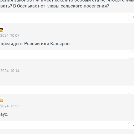
зрения законов РФ имеет какой-то особый статус, чтобы с ним
вать? В Осельках нет главы сельского поселения?
2024, 10:07
к президент России или Кадыров.
2024, 10:14
2024, 15:55
аус.