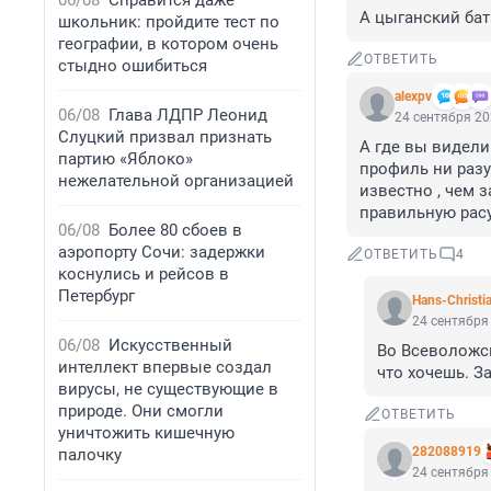
06/08
Справится даже
А цыганский бат
школьник: пройдите тест по
географии, в котором очень
ОТВЕТИТЬ
стыдно ошибиться
alexpv
06/08
Глава ЛДПР Леонид
24 сентября 20
Слуцкий призвал признать
А где вы видели
партию «Яблоко»
профиль ни разу.
нежелательной организацией
известно , чем 
правильную рас
06/08
Более 80 сбоев в
аэропорту Сочи: задержки
ОТВЕТИТЬ
4
коснулись и рейсов в
Петербург
Hans-Christi
24 сентября 
06/08
Искусственный
Во Всеволожск
интеллект впервые создал
что хочешь. З
вирусы, не существующие в
природе. Они смогли
ОТВЕТИТЬ
уничтожить кишечную
282088919
палочку
24 сентября 