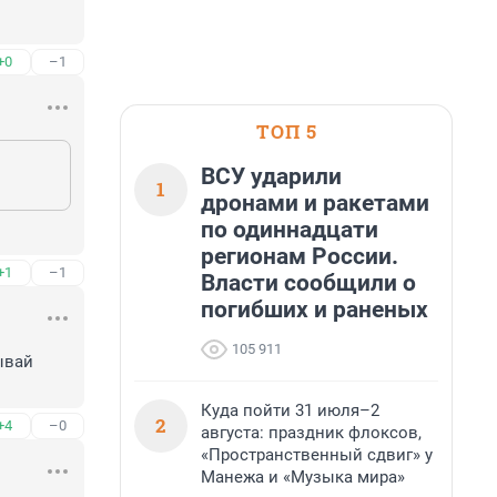
+0
–1
ТОП 5
ВСУ ударили
1
дронами и ракетами
по одиннадцати
регионам России.
+1
–1
Власти сообщили о
погибших и раненых
105 911
вай 
Куда пойти 31 июля–2
2
+4
–0
августа: праздник флоксов,
«Пространственный сдвиг» у
Манежа и «Музыка мира»