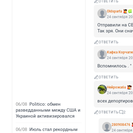
ОТВЕТИТЬ
Oldsparta
24 сентября 20
Отправили на СВ
Так зря. Они сн
ОТВЕТИТЬ
Кафка Корчаги
24 сентября 20
Вспомнилось . " 
ОТВЕТИТЬ
Нейрожаба
24 сентября 20
всех депортиров
06/08
Politico: обмен
разведданными между США и
ОТВЕТИТЬ
2
Украиной активизировался
280908476
06/08
Июль стал рекордным
24 сентября 