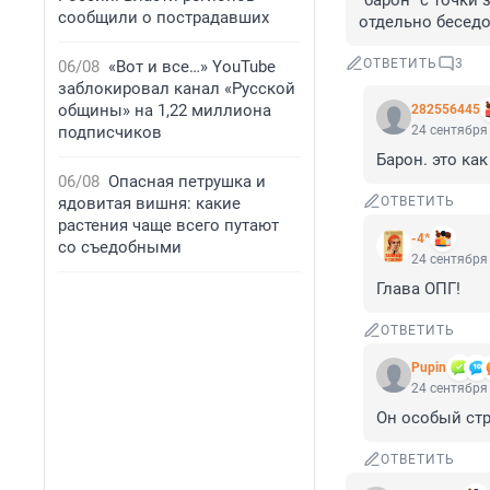
"барон" с точки 
сообщили о пострадавших
отдельно беседо
ОТВЕТИТЬ
3
06/08
«Вот и все…» YouTube
заблокировал канал «Русской
общины» на 1,22 миллиона
282556445
подписчиков
24 сентября 
Барон. это ка
06/08
Опасная петрушка и
ядовитая вишня: какие
ОТВЕТИТЬ
растения чаще всего путают
-4*
со съедобными
24 сентября 
Глава ОПГ!
ОТВЕТИТЬ
Pupin
24 сентября 
Он особый стр
ОТВЕТИТЬ