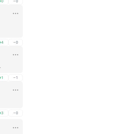
+0
–0
+4
–0
.
+1
–1
+3
–0