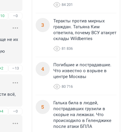
84 201
+10
–0
Теракты против мирных
3
граждан. Татьяна Ким
ответила, почему ВСУ атакует
склады Wildberries
е не их 
81 836
ую 
Погибшие и пострадавшие.
4
+2
–13
Что известно о взрыве в
центре Москвы
80 716
и всё, 
Галька била в людей,
5
пострадавших грузили в
+4
–0
скорые на лежаках. Что
происходило в Геленджике
после атаки БПЛА