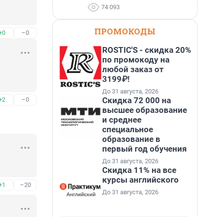
74 093
ПРОМОКОДЫ
+0
–0
ROSTIC'S - скидка 20%
по промокоду на
любой заказ от
3199₽!
До 31 августа, 2026
Скидка 72 000 на
+2
–0
высшее образование
и среднее
специальное
образование в
первый год обучения
До 31 августа, 2026
Скидка 11% на все
курсы английского
+1
–20
До 31 августа, 2026