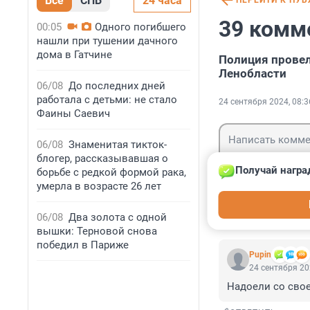
Все
СПБ
24 часа
ПЕРЕЙТИ К ПУ
39 комм
00:05
Одного погибшего
нашли при тушении дачного
дома в Гатчине
Полиция провел
Ленобласти
06/08
До последних дней
работала с детьми: не стало
24 сентября 2024, 08:3
Фаины Саевич
06/08
Знаменитая тикток-
блогер, рассказывавшая о
Получай награ
борьбе с редкой формой рака,
умерла в возрасте 26 лет
Гость
Войти
06/08
Два золота с одной
вышки: Терновой снова
победил в Париже
Pupin
24 сентября 20
Надоели со свое