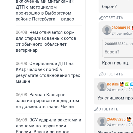
включенными мигалками»:
барон?
ДТП с мотоциклом
произошло в Выборгском
ОТВЕТИТЬ
районе Петербурга — видео
282088919
06/08
Чем отличается корм
24 сентября 
для стерилизованных котов
от обычного, объясняет
266065285
24 се
ветеринар
барон?
Крон-прынц.
06/08
Смертельное ДТП на
КАД: человек погиб в
ОТВЕТИТЬ
результате столкновения трех
машин
Kostiks
24 сентября 20
06/08
Рамзан Кадыров
Уж слишком прос
зарегистрирован кандидатом
на должность главы Чечни
ОТВЕТИТЬ
06/08
ВСУ ударили ракетами и
266065285
24 сентября 20
дронами по территории
России. Власти регионов