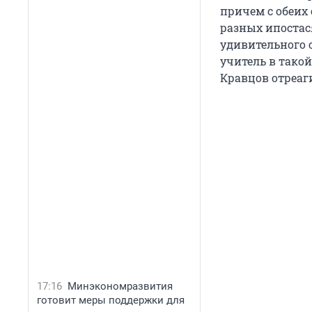
причем с обеих
разных ипостася
удивительного 
учитель в тако
Кравцов отреаги
17:16
Минэкономразвития
готовит меры поддержки для