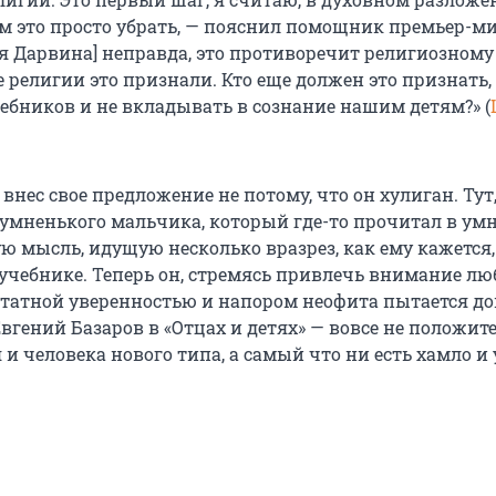
м это просто убрать, — пояснил помощник премьер-м
ия Дарвина] неправда, это противоречит религиозному
 религии это признали. Кто еще должен это признать,
чебников и не вкладывать в сознание нашим детям?» (
нес свое предложение не потому, что он хулиган. Тут,
з умненького мальчика, который где-то прочитал в ум
ю мысль, идущую несколько вразрез, как ему кажется, 
 учебнике. Теперь он, стремясь привлечь внимание л
ертатной уверенностью и напором неофита пытается до
Евгений Базаров в «Отцах и детях» — вовсе не положи
и человека нового типа, а самый что ни есть хамло и