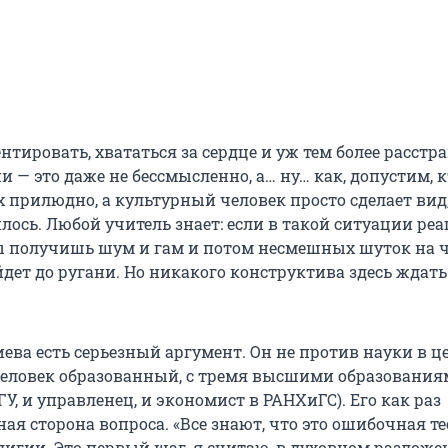
нтировать, хвататься за сердце и уж тем более расстр
и — это даже не бессмысленно, а… ну… как, допустим, к
 прилюдно, а культурный человек просто сделает вид,
лось. Любой учитель знает: если в такой ситуации ре
ты получишь шум и гам и потом несмешных шуток на ч
дет до ругани. Но никакого конструктива здесь ждать
ева есть серьезный аргумент. Он не против науки в ц
 человек образованный, с тремя высшими образовани
У, и управленец, и экономист в РАНХиГС). Его как раз
ая сторона вопроса. «Все знают, что это ошибочная те
лигии. Это первый шаг, я считаю, в духовном разлож