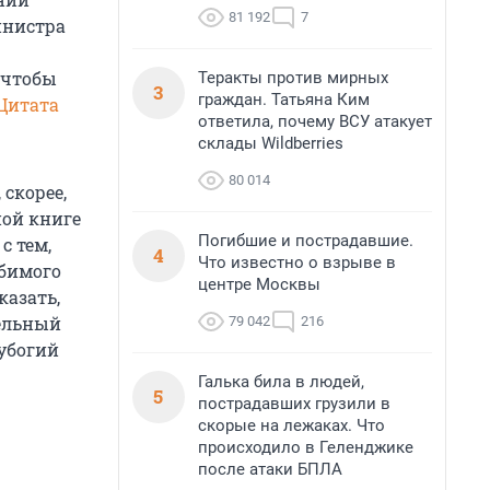
81 192
7
инистра
 чтобы
Теракты против мирных
3
граждан. Татьяна Ким
Цитата
ответила, почему ВСУ атакует
склады Wildberries
80 014
 скорее,
ной книге
Погибшие и пострадавшие.
с тем,
4
Что известно о взрыве в
юбимого
центре Москвы
казать,
тельный
79 042
216
 убогий
Галька била в людей,
5
пострадавших грузили в
скорые на лежаках. Что
происходило в Геленджике
после атаки БПЛА