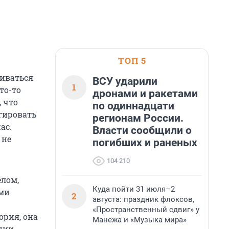
ТОП 5
аиваться
ВСУ ударили
1
то-то
дронами и ракетами
 что
по одиннадцати
агировать
регионам России.
ас.
Власти сообщили о
 не
погибших и раненых
104 210
елом,
Куда пойти 31 июля–2
ями
2
августа: праздник флоксов,
«Пространственный сдвиг» у
ория, она
Манежа и «Музыка мира»
ении