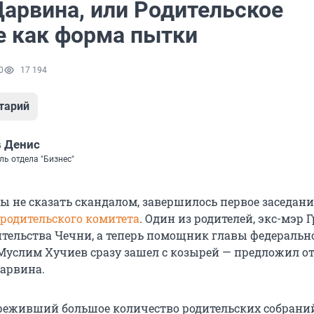
Дарвина, или Родительское
е как форма пытки
0
17 194
тарий
 Денис
ль отдела "Бизнес"
ы не сказать скандалом, завершилось первое заседани
 родительского комитета
. Один из родителей, экс-мэр Г
ительства Чечни, а теперь помощник главы федеральн
Муслим Хучиев сразу зашел с козырей — предложил о
арвина.
ереживший большое количество родительских собраний