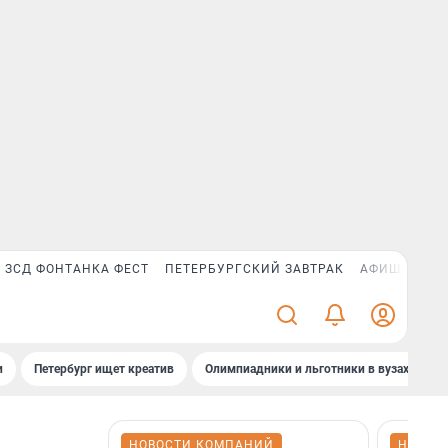
ЗСД ФОНТАНКА ФЕСТ
ПЕТЕРБУРГСКИЙ ЗАВТРАК
АФИША PLUS
и
Петербург ищет креатив
Олимпиадники и льготники в вузах СПб
НОВОСТИ КОМПАНИЙ
НОВОС