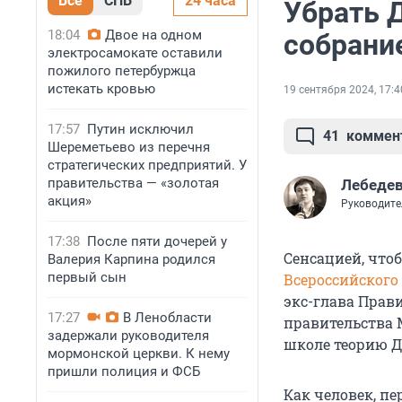
Все
СПБ
24 часа
Убрать 
18:04
Двое на одном
собрани
электросамокате оставили
пожилого петербуржца
истекать кровью
19 сентября 2024, 17:4
17:57
Путин исключил
41
коммен
Шереметьево из перечня
стратегических предприятий. У
правительства — «золотая
Лебедев
акция»
Руководите
17:38
После пяти дочерей у
Сенсацией, чтоб
Валерия Карпина родился
первый сын
Всероссийского
экс-глава Прав
17:27
В Ленобласти
правительства 
задержали руководителя
школе теорию Д
мормонской церкви. К нему
пришли полиция и ФСБ
Как человек, п