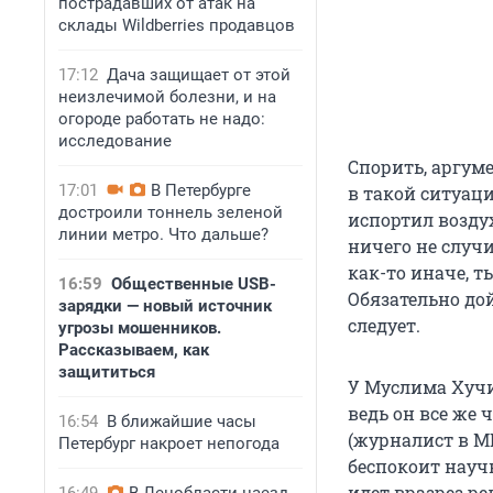
пострадавших от атак на
склады Wildberries продавцов
17:12
Дача защищает от этой
неизлечимой болезни, и на
огороде работать не надо:
исследование
Спорить, аргуме
17:01
В Петербурге
в такой ситуаци
достроили тоннель зеленой
испортил воздух
линии метро. Что дальше?
ничего не случи
как-то иначе, 
16:59
Общественные USB-
Обязательно дой
зарядки — новый источник
следует.
угрозы мошенников.
Рассказываем, как
защититься
У Муслима Хучи
ведь он все же
16:54
В ближайшие часы
(журналист в МГ
Петербург накроет непогода
беспокоит научн
идет вразрез ре