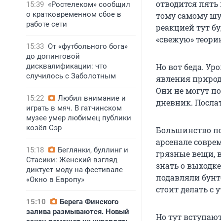
отводится пять
15:39
«Ростелеком» сообщил
о кратковременном сбое в
тому самому шум
работе сети
реакцией тут бу
«свежую» теори
15:33
От «футбольного бога»
до допинговой
дисквалификации: что
Но вот беда. Ур
случилось с Заболотным
явления природ
Они не могут п
15:22
Любил внимание и
дневник. Послат
играть в мяч. В гатчинском
музее умер любимец публики
козёл Сэр
Большинство по
арсенале совре
15:18
Беглянки, буллинг и
грязные вещи, в
Стасики: Женский взгляд
знать о выходке
диктует моду на фестивале
подавляли бунт
«Окно в Европу»
стоит делать с 
15:10
Берега Финского
залива размываются. Новый
Но тут вступаю