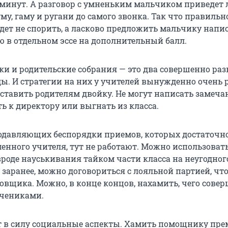
 минут. А разговор с умненьким мальчиком приведет 
у, гаму и ругани до самого звонка. Так что правильн
дет не спорить, а ласково предложить мальчику напис
ю в отдельном эссе на дополнительный балл.
оки и родительские собрания — это два совершенно ра
ы. И стратегии на них у учителей вынужденно очень 
оставить родителям двойку. Не могут написать замеча
ь к директору или выгнать из класса.
давляющих беспорядки приемов, которых достаточно
менного учителя, тут не работают. Можно использоват
роде науськивания тайком части класса на неугодног
 заранее, можно договориться с лояльной партией, чт
овщика. Можно, в конце концов, нахамить, чего совер
учениками.
т в силу социальные аспекты. Хамить помощнику пре