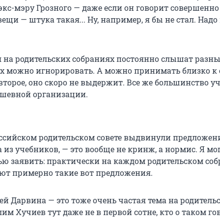
экс-мэру Грозного — даже если он говорит совершенно
щи — штука такая... Ну, например, я бы не стал. Надо
я на родительских собраниях постоянно слышат разны
х можно игнорировать. А можно принимать близко к 
второе, оно скоро не выдержит. Все же большинство у
шевной организации.
российском родительском совете выдвинули предложен
из учебников, — это вообще не кринж, а нормис. Я мог
ью заявить: практически на каждом родительском со
ют примерно такие вот предложения.
ей Дарвина — это тоже очень частая тема на родитель
им Хучиев тут даже не в первой сотне, кто о таком го