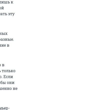
лишь к
ой
ать эту
зных
разные.
ние в
 в
ь только
о. Если
обы они
шенно не
мьер-