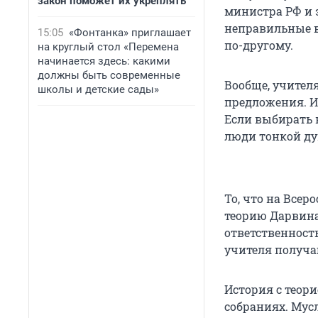
закон поможет их укреплять
министра РФ и 
неправильные ве
15:05
«Фонтанка» приглашает
по-другому.
на круглый стол «Перемена
начинается здесь: какими
должны быть современные
Вообще, учител
школы и детские сады»
предложения. И
Если выбирать 
люди тонкой ду
То, что на Все
теорию Дарвина 
ответственност
учителя получа
История с теори
собраниях. Мусл