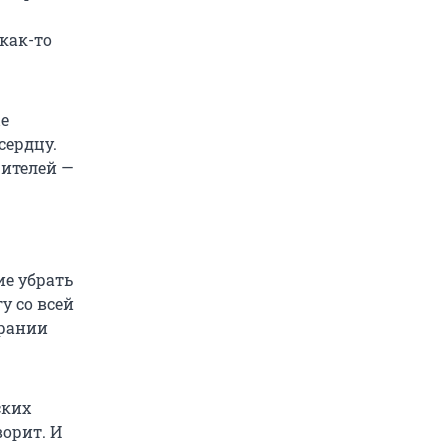
 как-то
е
сердцу.
чителей —
ие убрать
у со всей
брании
ских
ворит. И