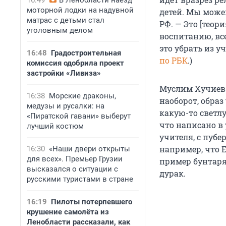
16:49
В Ленобласти наезд
моторной лодки на надувной
детей. Мы може
матрас с детьми стал
РФ. — Это [теор
уголовным делом
воспитанию, все
это убрать из у
16:48
Градостроительная
по РБК
.)
комиссия одобрила проект
застройки «Ливиза»
Муслим Хучиев в
16:38
Морские драконы,
наоборот, обра
медузы и русалки: на
какую-то светлу
«Пиратской гавани» выберут
что написано в
лучший костюм
учителя, с пуб
например, что 
16:30
«Наши двери открыты
для всех». Премьер Грузии
пример бунтаря 
высказался о ситуации с
дурак.
русскими туристами в стране
16:19
Пилоты потерпевшего
крушение самолёта из
Ленобласти рассказали, как