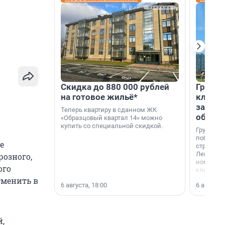
Скидка до 880 000 рублей
Группа
на готовое жильё*
клиен
застро
Теперь квартиру в сданном ЖК
област
«Образцовый квартал 14» можно
купить со специальной скидкой.
Группа А
победите
е
строител
Ленингра
розного,
номинац
ого
клиенто
застройщ
тменить в
6 августа, 18:00
6 августа,
области»
,