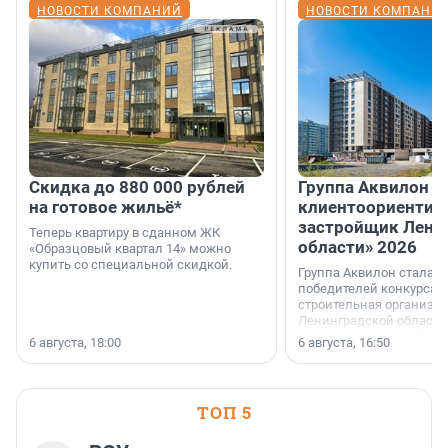
НОВОСТИ КОМПАНИЙ
НОВОСТИ КОМПАНИ
Скидка до 880 000 рублей
Группа Аквилон 
на готовое жильё*
клиентоориентир
застройщик Лени
Теперь квартиру в сданном ЖК
области» 2026
«Образцовый квартал 14» можно
купить со специальной скидкой.
Группа Аквилон стала 
победителей конкурса 
строительная организа
Ленинградской области 
номинации «Самый
6 августа, 18:00
6 августа, 16:50
клиентоориентированн
застройщик Ленинград
области».
ТОП 5