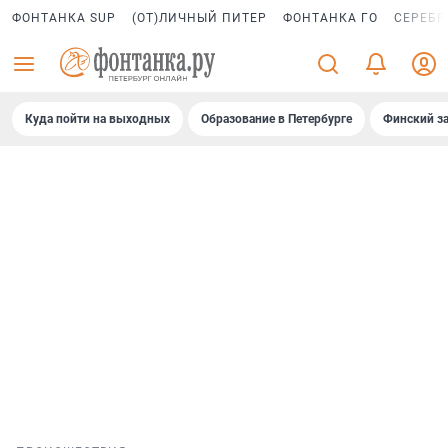
ФОНТАНКА SUP
(ОТ)ЛИЧНЫЙ ПИТЕР
ФОНТАНКА ГО
СЕРЕБР
Куда пойти на выходных
Образование в Петербурге
Финский за