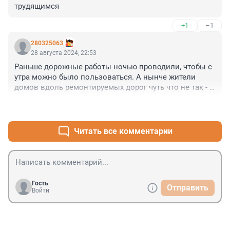
трудящимся
+1
–1
280325063
28 августа 2024, 22:53
Раньше дорожные работы ночью проводили, чтобы с 
утра можно было пользоваться. А нынче жители 
домов вдоль ремонтируемых дорог чуть что не так - 
вызывают полицию. Те составляют 
+2
–3
административный протокол о нарушении тишины и 
покоя с 23:00 до 7:00. Заодно проверяют документы, 
документацию, наряды... Прораба вызывают для 
Читать все комментарии
профилактической беседы. Тот, в свою очередь, 
отнекивается: никого в ночь не выводил на работу, 
это они сами, по своей инициативе. В общем, все 
поумнели, дураков больше нет (хороших дорог, 
правда, тоже).
Гость
Отправить
Войти