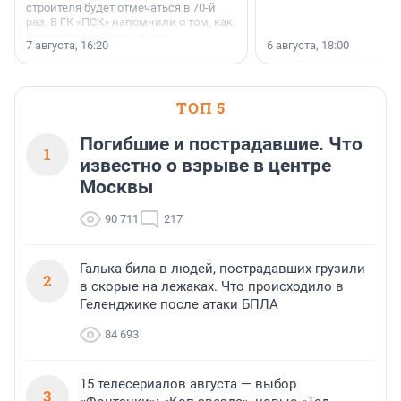
строителя будет отмечаться в 70-й
раз. В ГК «ПСК» напомнили о том, как
появился праздник и как
7 августа, 16:20
6 августа, 18:00
поменялась роль строительства.
ТОП 5
Погибшие и пострадавшие. Что
1
известно о взрыве в центре
Москвы
90 711
217
Галька била в людей, пострадавших грузили
2
в скорые на лежаках. Что происходило в
Геленджике после атаки БПЛА
84 693
15 телесериалов августа — выбор
3