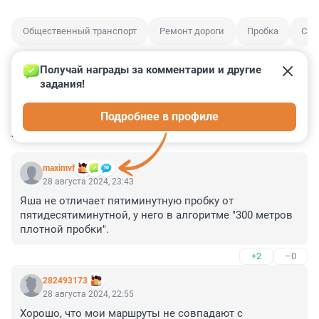
Общественный транспорт
Ремонт дороги
Пробка
Сан
Получай награды за комментарии и другие 
задания!
0
2
0
2
0
Подробнее в профиле
КОММЕНТАРИИ
15
maximvf
28 августа 2024, 23:43
Яша не отличает пятиминутную пробку от 
пятидесятиминутной, у него в алгоритме "300 метров 
плотной пробки".
+2
–0
282493173
28 августа 2024, 22:55
Хорошо, что мои маршруты не совпадают с 