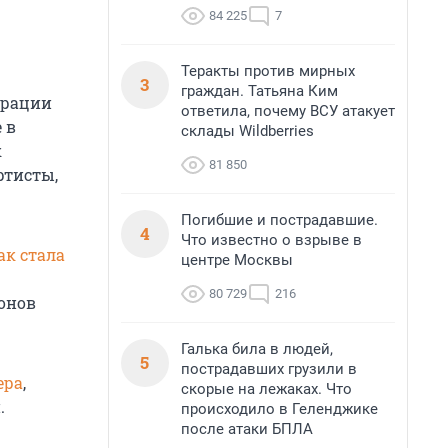
84 225
7
Теракты против мирных
3
граждан. Татьяна Ким
трации
ответила, почему ВСУ атакует
 в
склады Wildberries
к
81 850
ртисты,
Погибшие и пострадавшие.
4
Что известно о взрыве в
ак стала
центре Москвы
80 729
216
онов
Галька била в людей,
5
пострадавших грузили в
ера
,
скорые на лежаках. Что
.
происходило в Геленджике
после атаки БПЛА