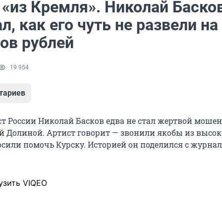
 «из Кремля». Николай Баско
л, как его чуть не развели на
ов рублей
19 954
тариев
т России Николай Басков едва не стал жертвой моше
ой Долиной. Артист говорит — звонили якобы из высо
осили помочь Курску. Историей он поделился с журна
узить VIQEO