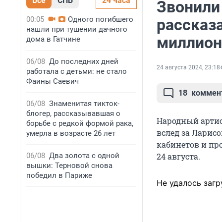
Все
СПБ
24 часа
Звонили
00:05
Одного погибшего
рассказа
нашли при тушении дачного
миллион
дома в Гатчине
06/08
До последних дней
24 августа 2024, 23:18
работала с детьми: не стало
Фаины Саевич
18
коммен
06/08
Знаменитая тикток-
блогер, рассказывавшая о
Народный артис
борьбе с редкой формой рака,
вслед за Ларис
умерла в возрасте 26 лет
кабинетов и пр
06/08
Два золота с одной
24 августа.
вышки: Терновой снова
победил в Париже
Не удалось загр