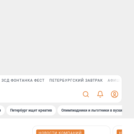
ЗСД ФОНТАНКА ФЕСТ
ПЕТЕРБУРГСКИЙ ЗАВТРАК
АФИША PLUS
и
Петербург ищет креатив
Олимпиадники и льготники в вузах СПб
НОВОСТИ КОМПАНИЙ
НОВОС