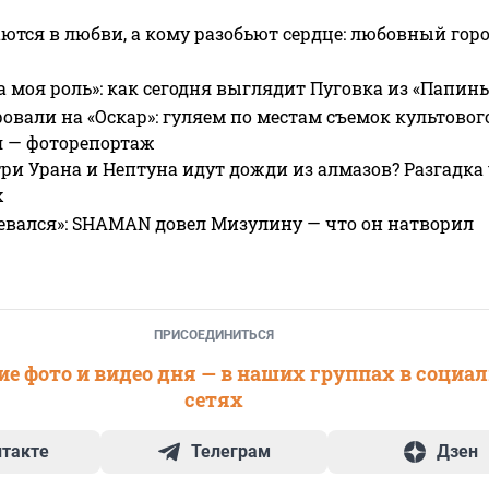
ются в любви, а кому разобьют сердце: любовный гор
а моя роль»: как сегодня выглядит Пуговка из «Папин
овали на «Оскар»: гуляем по местам съемок культово
я — фоторепортаж
ри Урана и Нептуна идут дожди из алмазов? Разгадка
х
евался»: SHAMAN довел Мизулину — что он натворил
ПРИСОЕДИНИТЬСЯ
е фото и видео дня — в наших группах в социа
сетях
нтакте
Телеграм
Дзен