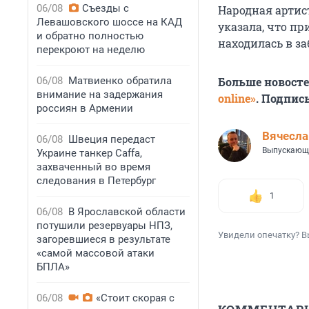
06/08
Съезды с
Народная артис
Левашовского шоссе на КАД
указала, что п
и обратно полностью
находилась в з
перекроют на неделю
06/08
Матвиенко обратила
Больше новост
внимание на задержания
online»
. Подпис
россиян в Армении
Вячесл
06/08
Швеция передаст
Выпускающ
Украине танкер Caffa,
захваченный во время
следования в Петербург
1
06/08
В Ярославской области
потушили резервуары НПЗ,
Увидели опечатку? В
загоревшиеся в результате
«самой массовой атаки
БПЛА»
06/08
«Стоит скорая с