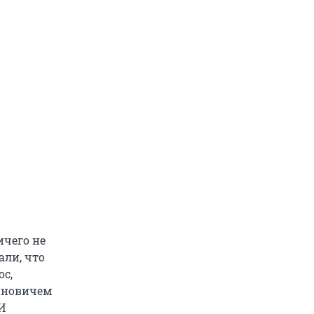
ичего не
али, что
ос,
тиновичем
И