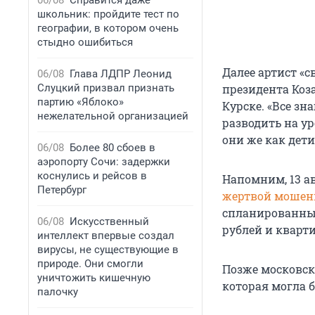
06/08
Справится даже
школьник: пройдите тест по
географии, в котором очень
стыдно ошибиться
Далее артист «
06/08
Глава ЛДПР Леонид
Слуцкий призвал признать
президента Коза
партию «Яблоко»
Курске. «Все зн
нежелательной организацией
разводить на ур
они же как дети
06/08
Более 80 сбоев в
аэропорту Сочи: задержки
коснулись и рейсов в
Напомним, 13 а
Петербург
жертвой мошен
спланированным
06/08
Искусственный
рублей и кварт
интеллект впервые создал
вирусы, не существующие в
природе. Они смогли
Позже московс
уничтожить кишечную
которая могла 
палочку