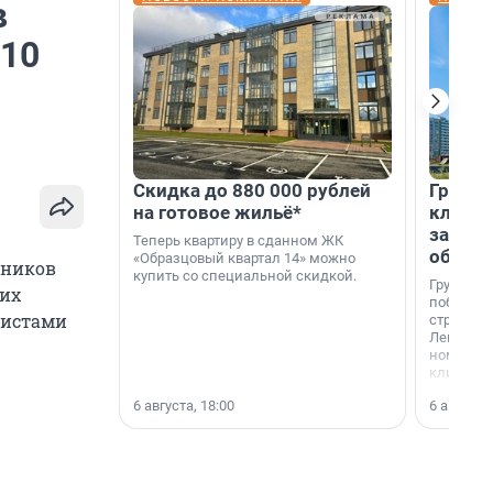
в
 10
Скидка до 880 000 рублей
Группа
на готовое жильё*
клиен
застро
Теперь квартиру в сданном ЖК
област
«Образцовый квартал 14» можно
нников
купить со специальной скидкой.
Группа А
ких
победите
листами
строител
Ленингра
номинац
клиенто
застройщ
6 августа, 18:00
6 августа,
области»