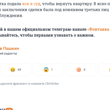
тка подала
иск в суд
, чтобы вернуть квартиру. В иске 
ри заключении сделки была под влиянием третьих лиц
аблуждении.
ей в нашем официальном телеграм-канале
«Фонтанка
ывайтесь, чтобы первыми узнавать о важном.
ав Пашкин
ий редактор
69
1
0
ыделите фрагмент и нажмите Ctrl+Enter