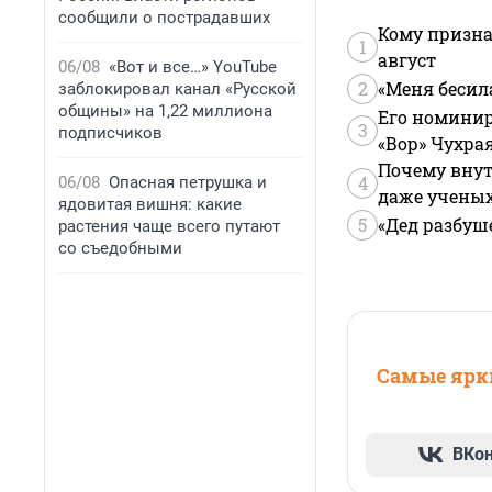
сообщили о пострадавших
Кому призна
1
август
06/08
«Вот и все…» YouTube
2
«Меня бесил
заблокировал канал «Русской
общины» на 1,22 миллиона
Его номинир
3
подписчиков
«Вор» Чухра
Почему внут
4
06/08
Опасная петрушка и
даже учены
ядовитая вишня: какие
5
«Дед разбуш
растения чаще всего путают
со съедобными
Самые ярки
ВКо