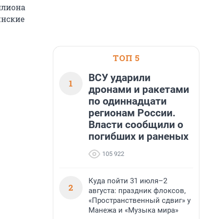
ллиона
инские
ТОП 5
ВСУ ударили
1
дронами и ракетами
по одиннадцати
регионам России.
Власти сообщили о
погибших и раненых
105 922
Куда пойти 31 июля–2
2
августа: праздник флоксов,
«Пространственный сдвиг» у
Манежа и «Музыка мира»