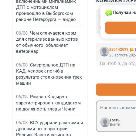
КОММЕНТАР
включенными мигалками»:
ДТП с мотоциклом
Получай н
произошло в Выборгском
Гость
районе Петербурга — видео
23 января 2025
Николай Басков
06/08
Чем отличается корм
для стерилизованных котов
от обычного, объясняет
280142699
ветеринар
25 августа 2024
Да чтоб я, да от
06/08
Смертельное ДТП на
КАД: человек погиб в
результате столкновения трех
машин
06/08
Рамзан Кадыров
зарегистрирован кандидатом
на должность главы Чечни
Гость
06/08
ВСУ ударили ракетами и
Войти
дронами по территории
России. Власти регионов