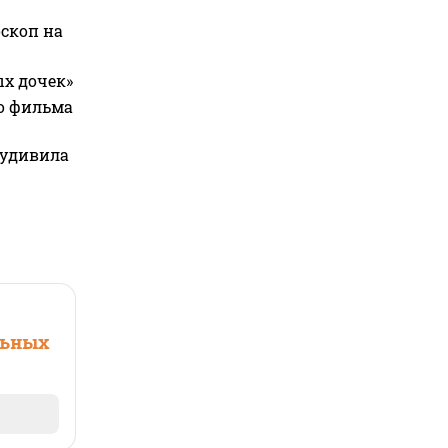
оскоп на
ых дочек»
го фильма
 удивила
льных