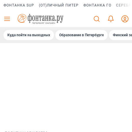
ФОНТАНКА SUP
(ОТ)ЛИЧНЫЙ ПИТЕР
ФОНТАНКА ГО
СЕРЕБР
Куда пойти на выходных
Образование в Петербурге
Финский за