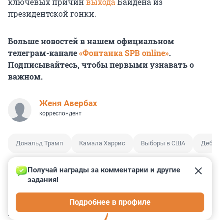
ключевых причин
выхода
Байдена из
президентской гонки.
Больше новостей в нашем официальном
телеграм-канале
«Фонтанка SPB online»
.
Подписывайтесь, чтобы первыми узнавать о
важном.
Женя Авербах
корреспондент
Дональд Трамп
Камала Харрис
Выборы в США
Деба
Получай награды за комментарии и другие 
задания!
0
0
1
0
0
Подробнее в профиле
КОММЕНТАРИИ
12