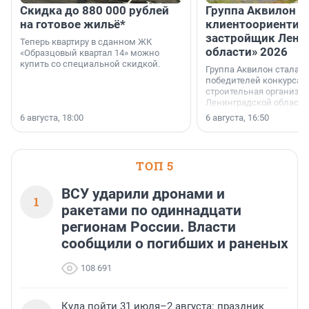
Скидка до 880 000 рублей
Группа Аквилон 
на готовое жильё*
клиентоориентир
застройщик Лени
Теперь квартиру в сданном ЖК
области» 2026
«Образцовый квартал 14» можно
купить со специальной скидкой.
Группа Аквилон стала 
победителей конкурса 
строительная организа
Ленинградской области 
номинации «Самый
6 августа, 18:00
6 августа, 16:50
клиентоориентированн
застройщик Ленинград
области».
ТОП 5
ВСУ ударили дронами и
1
ракетами по одиннадцати
регионам России. Власти
сообщили о погибших и раненых
108 691
Куда пойти 31 июля–2 августа: праздник