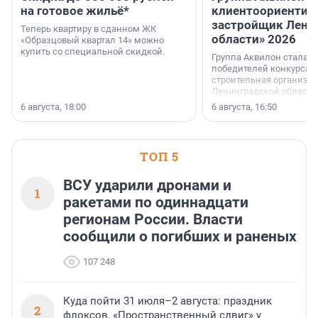
на готовое жильё*
клиентоориентир
застройщик Лени
Теперь квартиру в сданном ЖК
области» 2026
«Образцовый квартал 14» можно
купить со специальной скидкой.
Группа Аквилон стала 
победителей конкурса 
строительная организа
Ленинградской области 
номинации «Самый
6 августа, 18:00
6 августа, 16:50
клиентоориентированн
застройщик Ленинград
области».
ТОП 5
ВСУ ударили дронами и
1
ракетами по одиннадцати
регионам России. Власти
сообщили о погибших и раненых
107 248
Куда пойти 31 июля–2 августа: праздник
2
флоксов, «Пространственный сдвиг» у