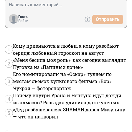
Гость
Отправить
Войти
Кому признаются в любви, а кому разобьют
1
сердце: любовный гороскоп на август
«Меня бесила моя роль»: как сегодня выглядит
2
Пуговка из «Папиных дочек»
Его номинировали на «Оскар»: гуляем по
3
местам съемок культового фильма «Вор»
Чухрая — фоторепортаж
Почему внутри Урана и Нептуна идут дожди
4
из алмазов? Разгадка удивила даже ученых
«Дед разбушевался»: SHAMAN довел Мизулину
5
— что он натворил