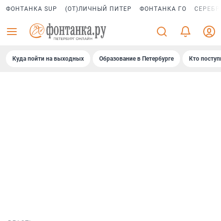
ФОНТАНКА SUP
(ОТ)ЛИЧНЫЙ ПИТЕР
ФОНТАНКА ГО
СЕРЕБР
Куда пойти на выходных
Образование в Петербурге
Кто поступ