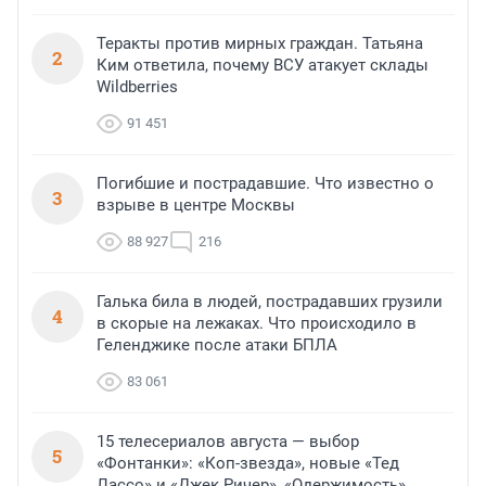
Теракты против мирных граждан. Татьяна
2
Ким ответила, почему ВСУ атакует склады
Wildberries
91 451
Погибшие и пострадавшие. Что известно о
3
взрыве в центре Москвы
88 927
216
Галька била в людей, пострадавших грузили
4
в скорые на лежаках. Что происходило в
Геленджике после атаки БПЛА
83 061
15 телесериалов августа — выбор
5
«Фонтанки»: «Коп-звезда», новые «Тед
Лассо» и «Джек Ричер», «Одержимость»