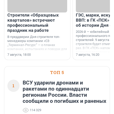
Строители «Образцовых
ГЭС, марки, искус
кварталов» встречают
ВВП: в ГК «ПСК» р
профессиональный
об истории Дня с
праздник на работе
2026-й — юбилейный го
профессионального пр
В преддверии Дня строителя топ-
строителей. 9 августа 2
менеджеры компании «СЗ
строителя будет отмечат
„Терминал-Ресурс“ — о планах
раз. В ГК «ПСК» напомни
компании, испытаниях и поводах для
появился праздник и к
осторожного оптимизма.
7 августа, 18:00
7 августа, 16:20
поменялась роль строит
ТОП 5
ВСУ ударили дронами и
1
ракетами по одиннадцати
регионам России. Власти
сообщили о погибших и раненых
114 329