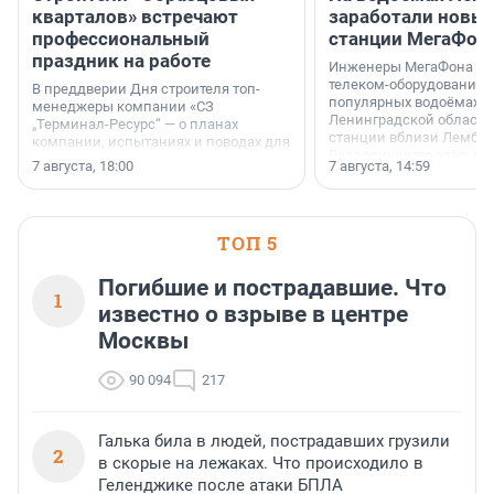
кварталов» встречают
заработали новы
профессиональный
станции МегаФон
праздник на работе
Инженеры МегаФона ус
телеком-оборудование 
В преддверии Дня строителя топ-
популярных водоёмах
менеджеры компании «СЗ
Ленинградской области
„Терминал-Ресурс“ — о планах
станции вблизи Лембол
компании, испытаниях и поводах для
Раздолинского озёр, а 
осторожного оптимизма.
7 августа, 18:00
7 августа, 14:59
недалеко от Большого Т
водопада.
ТОП 5
Погибшие и пострадавшие. Что
1
известно о взрыве в центре
Москвы
90 094
217
Галька била в людей, пострадавших грузили
2
в скорые на лежаках. Что происходило в
Геленджике после атаки БПЛА