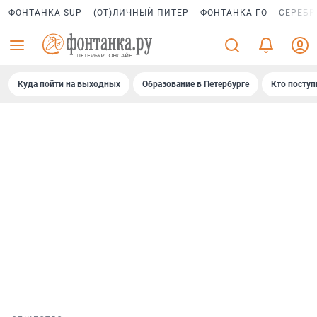
ФОНТАНКА SUP
(ОТ)ЛИЧНЫЙ ПИТЕР
ФОНТАНКА ГО
СЕРЕБР
Куда пойти на выходных
Образование в Петербурге
Кто поступ