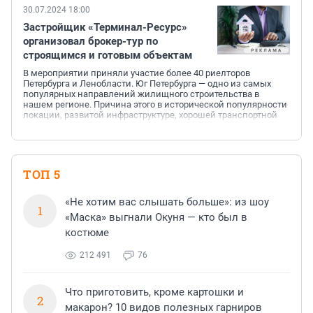
30.07.2024 18:00
Застройщик «Терминал-Ресурс»
организовал брокер-тур по
строящимся и готовым объектам
В мероприятии приняли участие более 40 риелторов
Петербурга и Ленобласти. Юг Петербурга — одно из самых
популярных направлений жилищного строительства в
нашем регионе. Причина этого в исторической популярности
локации, развитой инфраструктуре, хорошей транспортной
доступности и благополучной экологии. Эксперта рынка
недвижимости изучают наиболее интересные предложения
от застройщиков. Им представили проект комплексного
развития территории «На Царскосельских холмах».
Строительство ведётся на въезде в Пушкин. Площадь участка
ТОП 5
составляет 316 га...
«Не хотим вас слышать больше»: из шоу
1
«Маска» выгнали Окуня — кто был в
костюме
212 491
76
Что приготовить, кроме картошки и
2
макарон? 10 видов полезных гарниров