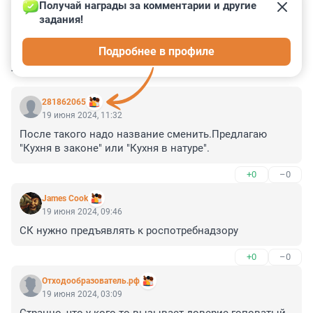
Получай награды за комментарии и другие 
задания!
0
0
0
2
0
Подробнее в профиле
КОММЕНТАРИИ
9
281862065
19 июня 2024, 11:32
После такого надо название сменить.Предлагаю 
"Кухня в законе" или "Кухня в натуре".
+0
–0
James Cook
19 июня 2024, 09:46
СК нужно предъявлять к роспотребнадзору
+0
–0
Отходообразователь.рф
19 июня 2024, 03:09
Странно, что у кого-то вызывает доверие гоповатый 