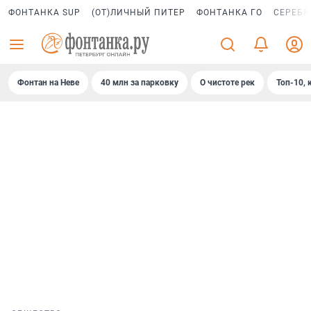
ФОНТАНКА SUP
(ОТ)ЛИЧНЫЙ ПИТЕР
ФОНТАНКА ГО
СЕРЕБР
Фонтан на Неве
40 млн за парковку
О чистоте рек
Топ-10, 