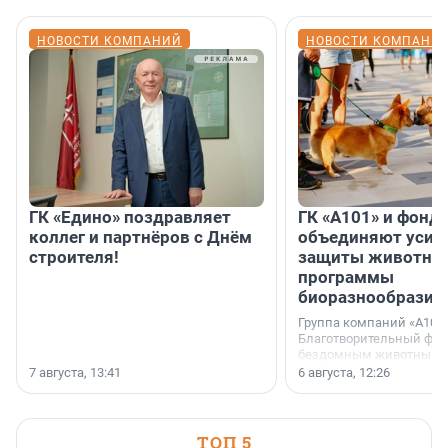
НОВОСТИ КОМПАНИЙ
НОВОСТИ КОМПАНИ
ГК «Едино» поздравляет
ГК «А101» и фонд
коллег и партнёров с Днём
объединяют усил
строителя!
защиты животных
программы
биоразнообразия
Группа компаний «А101»
Благотворительный фо
бездомным животным 
заключили соглашение
7 августа, 13:41
6 августа, 12:26
стратегическом сотрудн
ТОП 5