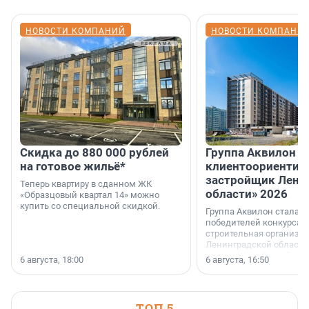
НОВОСТИ КОМПАНИЙ
НОВОСТИ КОМПАНИ
Скидка до 880 000 рублей
Группа Аквилон 
на готовое жильё*
клиентоориентир
застройщик Лени
Теперь квартиру в сданном ЖК
области» 2026
«Образцовый квартал 14» можно
купить со специальной скидкой.
Группа Аквилон стала 
победителей конкурса 
строительная организа
Ленинградской области 
номинации «Самый
6 августа, 18:00
6 августа, 16:50
клиентоориентированн
застройщик Ленинград
области».
ТОП 5