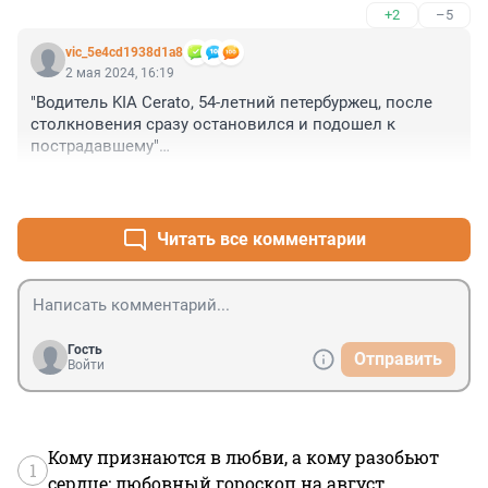
+2
–5
vic_5e4cd1938d1a8
2 мая 2024, 16:19
"Водитель KIA Cerato, 54-летний петербуржец, после 
столкновения сразу остановился и подошел к 
пострадавшему"

Так в данном случае, скорее водитель является 
+12
–3
пострадавшим, во всяком случае, морально, а 
возможно и материально.
Читать все комментарии
Гость
Отправить
Войти
Кому признаются в любви, а кому разобьют
1
сердце: любовный гороскоп на август