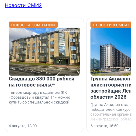
Новости СМИ2
НОВОСТИ КОМПАНИЙ
НОВОСТИ КОМПАНИ
Скидка до 880 000 рублей
Группа Аквилон 
на готовое жильё*
клиентоориентир
застройщик Лени
Теперь квартиру в сданном ЖК
области» 2026
«Образцовый квартал 14» можно
купить со специальной скидкой.
Группа Аквилон стала 
победителей конкурса 
строительная организа
Ленинградской области 
номинации «Самый
6 августа, 18:00
6 августа, 16:50
клиентоориентированн
застройщик Ленинград