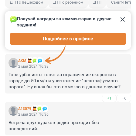
ДТП с пешеходом
ДТП с ребенком
ДТП
Санкт-Петерб
Получай награды за комментарии и другие 
задания!
0
0
0
2
0
Подробнее в профиле
КОММЕНТАРИИ
31
AKM
2 мая 2024, 16:38
Горе-урбанисты топят за ограничение скорости в 
городе до 50 км/ч и уничтожение "нештрафуемого 
порога". Ну и как бы это помогло в данном случае?
+1
–6
А13579
2 мая 2024, 16:36
Встреча двух дураков редко проходит без 
последствий.