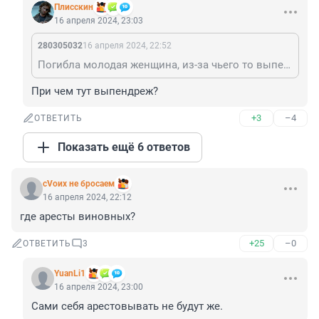
Плисскин
16 апреля 2024, 23:03
280305032
16 апреля 2024, 22:52
Погибла молодая женщина, из-за чьего то выпендрёжа. Вам всё равно, потому что она не ваша родная душа. Соболезнование родным и близким. Нигде нет гарантии, что останешься живым. Страшно.
При чем тут выпендреж?
+3
–4
ОТВЕТИТЬ
Показать ещё 6 ответов
сVоих не бросаем
16 апреля 2024, 22:12
где аресты виновных?
+25
–0
ОТВЕТИТЬ
3
YuanLi1
16 апреля 2024, 23:00
Сами себя арестовывать не будут же.