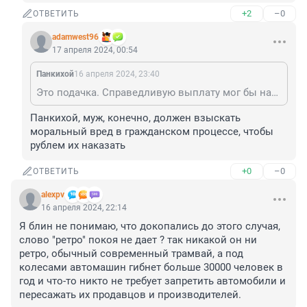
+2
–0
ОТВЕТИТЬ
adamwest96
17 апреля 2024, 00:54
Панкихой
16 апреля 2024, 23:40
Это подачка. Справедливую выплату мог бы назначить суд, если бы он был не одним названием.
Панкихой, муж, конечно, должен взыскать 
моральный вред в гражданском процессе, чтобы 
рублем их наказать
+0
–0
ОТВЕТИТЬ
alexpv
16 апреля 2024, 22:14
Я блин не понимаю, что докопались до этого случая, 
слово "ретро" покоя не дает ? так никакой он ни 
ретро, обычный современный трамвай, а под 
колесами автомашин гибнет больше 30000 человек в 
год и что-то никто не требует запретить автомобили и 
пересажать их продавцов и производителей.