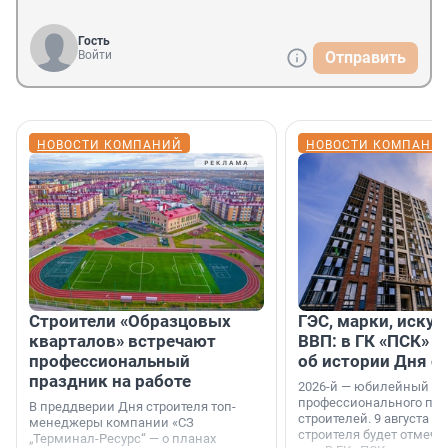
Гость
Войти
Отправить
НОВОСТИ КОМПАНИЙ
НОВОСТИ КОМПАНИ
Строители «Образцовых
ГЭС, марки, искус
кварталов» встречают
ВВП: в ГК «ПСК» р
профессиональный
об истории Дня с
праздник на работе
2026-й — юбилейный го
профессионального пр
В преддверии Дня строителя топ-
строителей. 9 августа 2
менеджеры компании «СЗ
строителя будет отмечат
„Терминал-Ресурс“ — о планах