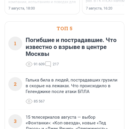
раз. В ГК «ПСК» напомни
компании, испытаниях и поводах для
появился праздник и к
осторожного оптимизма.
7 августа, 18:00
7 августа, 16:20
поменялась роль строит
ТОП 5
Погибшие и пострадавшие. Что
1
известно о взрыве в центре
Москвы
91 609
217
Галька била в людей, пострадавших грузили
2
в скорые на лежаках. Что происходило в
Геленджике после атаки БПЛА
85 567
15 телесериалов августа — выбор
3
«Фонтанки»: «Коп-звезда», новые «Тед
Лассо» и «Джек Ричер», «Одержимость»