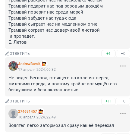
Трамвай раскроет нас на несколько частей

Трамвай подарит нас под розовым дождём

Трамвай поверит нас среди морей

Трамвай забудет нас туда-сюда

Трамвай сыграет нас на медленном огне

Трамвай согреет нас доверчивой листвой

 и пропадёт.

Е. Летов
+1
–0
ОТВЕТИТЬ
AndrewBarsik
17 апреля 2024, 00:32
Не видел Беглова, стоящего на коленях перед 
жителями города, и поэтому крайне возмущён его 
бездушием и безнаказанностью.
+11
–0
ОТВЕТИТЬ
274631457
16 апреля 2024, 22:49
Водятел легко затормозил сразу как её переехал