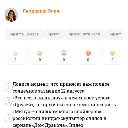
Яковлева Юлия
Теракт в Крокусе
Крокус
Крокус Сити Холл
Теракт
0
0
0
0
0
Ловите момент: что принесет вам полное
1
солнечное затмение 12 августа
«Это всего лишь шоу»: в чем секрет успеха
2
«Друзей», который никто не смог повторить
«Минус — слишком много спойлеров»:
3
российский ниндзя-скульптор снялся в
сериале «Дом Дракона». Видео