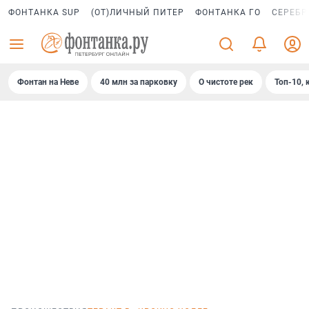
ФОНТАНКА SUP
(ОТ)ЛИЧНЫЙ ПИТЕР
ФОНТАНКА ГО
СЕРЕБР
Фонтан на Неве
40 млн за парковку
О чистоте рек
Топ-10, 