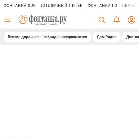
ФОНТАНКА SUP
(ОТ)ЛИЧНЫЙ ПИТЕР
ФОНТАНКА ГО
СЕРЕБР
Бензин дорожает — гибриды возвращаются
Дом Радио
Достав