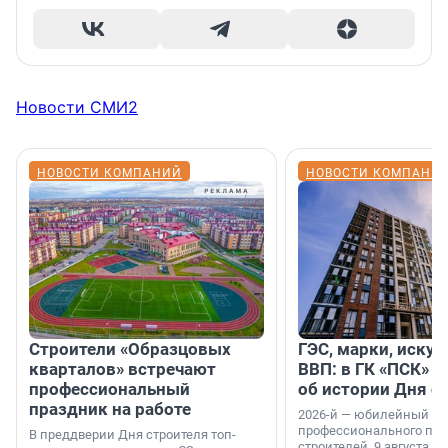
Новости СМИ2
НОВОСТИ КОМПАНИЙ
НОВОСТИ КОМПАНИ
Строители «Образцовых
ГЭС, марки, искус
кварталов» встречают
ВВП: в ГК «ПСК» р
профессиональный
об истории Дня с
праздник на работе
2026-й — юбилейный го
профессионального пр
В преддверии Дня строителя топ-
строителей. 9 августа 2