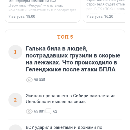
менеджеры компании «СЗ
строителя будет отмечат
„Терминал-Ресурс“ — о планах
раз. В ГК «ПСК» напомни
компании, испытаниях и поводах для
появился праздник и к
осторожного оптимизма.
7 августа, 18:00
7 августа, 16:20
поменялась роль строит
ТОП 5
Галька била в людей,
1
пострадавших грузили в скорые
на лежаках. Что происходило в
Геленджике после атаки БПЛА
98 035
Экипаж пропавшего в Сибири самолета из
2
Ленобласти вышел на связь
65 881
62
ВСУ ударили ракетами и дронами по