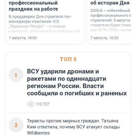
профессиональный
об истории Дня с
праздник на работе
2026-й — юбилейный го
профессионального пр
В преддверии Дня строителя топ-
строителей. 9 августа 2
менеджеры компании «СЗ
строителя будет отмечат
„Терминал-Ресурс“ — о планах
раз. В ГК «ПСК» напомни
компании, испытаниях и поводах для
появился праздник и к
осторожного оптимизма.
7 августа, 18:00
7 августа, 16:20
поменялась роль строит
ТОП 5
ВСУ ударили дронами и
1
ракетами по одиннадцати
регионам России. Власти
сообщили о погибших и раненых
112 727
Теракты против мирных граждан. Татьяна
2
Ким ответила, почему ВСУ атакует склады
Wildberries