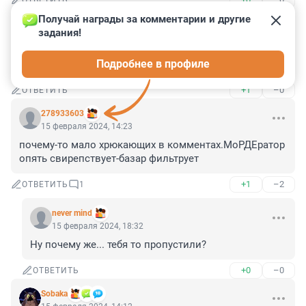
ОТВЕТИТЬ
Получай награды за комментарии и другие 
Гость
15 февраля 2024, 14:42
задания!
Одна жалость, поздно начали. Люди лишка хорошо 
Подробнее в профиле
пожили.
+1
–0
ОТВЕТИТЬ
278933603
15 февраля 2024, 14:23
почему-то мало хрюкающих в комментах.МоРДЕратор 
опять свирепствует-базар фильтрует
+1
–2
ОТВЕТИТЬ
1
never mind
15 февраля 2024, 18:32
Ну почему же... тебя то пропустили?
+0
–0
ОТВЕТИТЬ
Sobaka