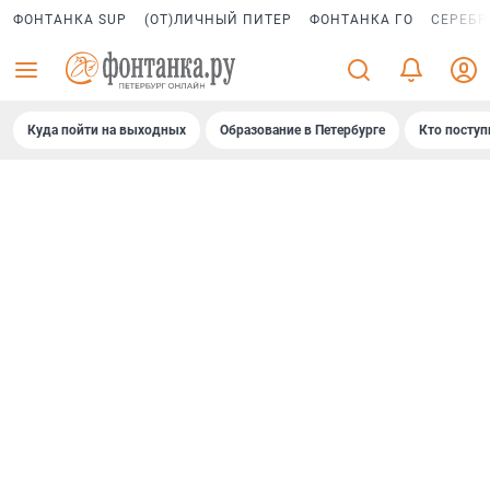
ФОНТАНКА SUP
(ОТ)ЛИЧНЫЙ ПИТЕР
ФОНТАНКА ГО
СЕРЕБР
Куда пойти на выходных
Образование в Петербурге
Кто поступ