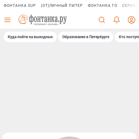
ФОНТАНКА SUP
(ОТ)ЛИЧНЫЙ ПИТЕР
ФОНТАНКА ГО
СЕРЕБР
Куда пойти на выходных
Образование в Петербурге
Кто поступ