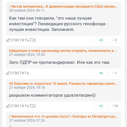
«Чистая математика». В администрации президента США призвали Киев снизить возраст мобилизации до 18 лет
28 ноября 2024, 06:11
Как там они говорили, "это наша лучшая 
инвестиция"? Ликвидация русского генофонда - 
лучшая инвестиция. Запомните.
+5
–2
ОТВЕТИТЬ
3
Найденную в хлеву школьницу могли оглушить, изнасиловать и оставить свиньям
27 ноября 2024, 19:20
Зато ЛДПР не пропагандировал. Или как его там.
+6
–1
ОТВЕТИТЬ
45 Хиросим со скоростью 10 махов. Раскрыты параметры ракетной системы «Орешник»
27 ноября 2024, 19:18
разрывом комментаторов удовлетворен))
+2
–16
ОТВЕТИТЬ
2
«Человеческое что-то должно быть?» Блогеры из Петербурга рассказали, как их дочь с кровоточащей раной отказывались принимать без бахил
27 ноября 2024, 07:24