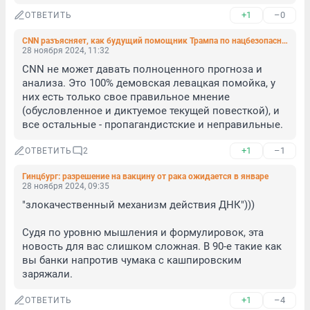
+1
–0
ОТВЕТИТЬ
CNN разъясняет, как будущий помощник Трампа по нацбезопасности думает остановить украинский конфликт
28 ноября 2024, 11:32
CNN не может давать полноценного прогноза и 
анализа. Это 100% демовская левацкая помойка, у 
них есть только свое правильное мнение 
(обусловленное и диктуемое текущей повесткой), и 
все остальные - пропагандистские и неправильные.
+1
–1
ОТВЕТИТЬ
2
Гинцбург: разрешение на вакцину от рака ожидается в январе
28 ноября 2024, 09:35
"злокачественный механизм действия ДНК")))

Судя по уровню мышления и формулировок, эта 
новость для вас слишком сложная. В 90-е такие как 
вы банки напротив чумака с кашпировским 
заряжали.
+1
–4
ОТВЕТИТЬ