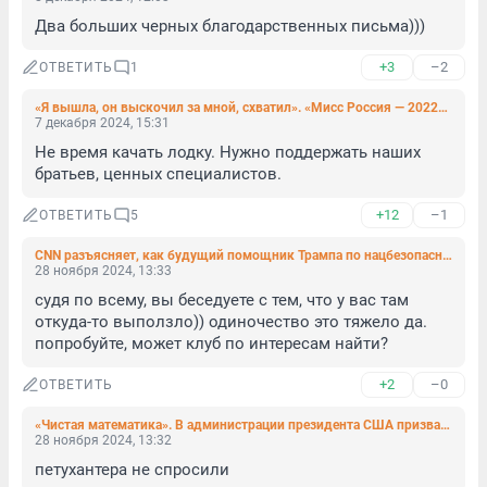
Два больших черных благодарственных письма)))
+3
–2
ОТВЕТИТЬ
1
«Я вышла, он выскочил за мной, схватил». «Мисс Россия — 2022» рассказала «Фонтанке» подробности нападения таксиста
7 декабря 2024, 15:31
Не время качать лодку. Нужно поддержать наших 
братьев, ценных специалистов.
+12
–1
ОТВЕТИТЬ
5
CNN разъясняет, как будущий помощник Трампа по нацбезопасности думает остановить украинский конфликт
28 ноября 2024, 13:33
судя по всему, вы беседуете с тем, что у вас там 
откуда-то выползло)) одиночество это тяжело да. 
попробуйте, может клуб по интересам найти?
+2
–0
ОТВЕТИТЬ
«Чистая математика». В администрации президента США призвали Киев снизить возраст мобилизации до 18 лет
28 ноября 2024, 13:32
петухантера не спросили