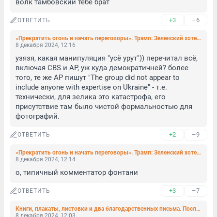
волк тамбовский тебе брат
+3
–6
ОТВЕТИТЬ
«Прекратить огонь и начать переговоры». Трамп: Зеленский хотел бы заключить сделку
8 декабря 2024, 12:16
узязя, какая манипуляция "усё урут")) перечитал всё, 
включая CBS и AP, уж куда демократичней? более 
того, те же AP пишут "The group did not appear to 
include anyone with expertise on Ukraine" - т.е. 
технически, для зелика это катастрофа, его 
присутствие там было чистой формальностью для 
фотографий.
+2
–9
ОТВЕТИТЬ
«Прекратить огонь и начать переговоры». Трамп: Зеленский хотел бы заключить сделку
8 декабря 2024, 12:14
о, типичный комментатор фонтани
+3
–7
ОТВЕТИТЬ
Книги, плакаты, листовки и два благодарственных письма. После рейда на ЛГБТ*- вечеринку в Петербурге в отдел поехали 19 человек
8 декабря 2024, 12:03