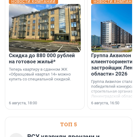
НОВОСТИ КОМПАНИЙ
НОВОСТИ КОМПАНИ
Скидка до 880 000 рублей
Группа Аквилон 
на готовое жильё*
клиентоориентир
застройщик Лени
Теперь квартиру в сданном ЖК
области» 2026
«Образцовый квартал 14» можно
купить со специальной скидкой.
Группа Аквилон стала 
победителей конкурса 
строительная организа
Ленинградской области 
номинации «Самый
6 августа, 18:00
6 августа, 16:50
клиентоориентированн
застройщик Ленинград
области».
ТОП 5
ВСУ ударили дронами и