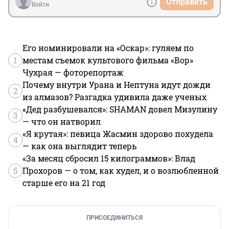
Отправить
Войти
Его номинировали на «Оскар»: гуляем по
1
местам съемок культового фильма «Вор»
Чухрая — фоторепортаж
Почему внутри Урана и Нептуна идут дожди
2
из алмазов? Разгадка удивила даже ученых
«Дед разбушевался»: SHAMAN довел Мизулину
3
— что он натворил
«Я крутая»: певица Жасмин здорово похудела
4
— как она выглядит теперь
«За месяц сбросил 15 килограммов»: Влад
5
Прохоров — о том, как худел, и о возлюбленной
старше его на 21 год
ПРИСОЕДИНИТЬСЯ