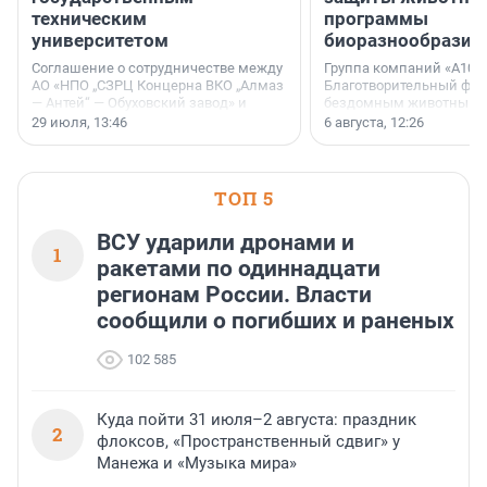
техническим
программы
университетом
биоразнообразия
Соглашение о сотрудничестве между
Группа компаний «А101»
АО «НПО „СЗРЦ Концерна ВКО „Алмаз
Благотворительный фо
— Антей“ — Обуховский завод» и
бездомным животным 
ФГБОУ ВО «Ижевский
заключили соглашение
29 июля, 13:46
6 августа, 12:26
государственный технический
стратегическом сотрудн
университет имени М. Т.
Калашникова» (ИжГТУ) было
подписано 17 июля 2026 года в
ТОП 5
Ситуационном центре Правительства
Москвы.
ВСУ ударили дронами и
1
ракетами по одиннадцати
регионам России. Власти
сообщили о погибших и раненых
102 585
Куда пойти 31 июля–2 августа: праздник
2
флоксов, «Пространственный сдвиг» у
Манежа и «Музыка мира»