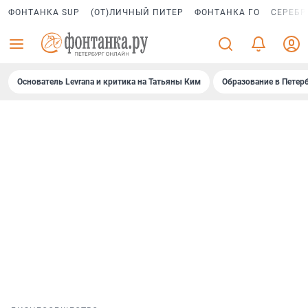
ФОНТАНКА SUP
(ОТ)ЛИЧНЫЙ ПИТЕР
ФОНТАНКА ГО
СЕРЕБР
Основатель Levrana и критика на Татьяны Ким
Образование в Петер