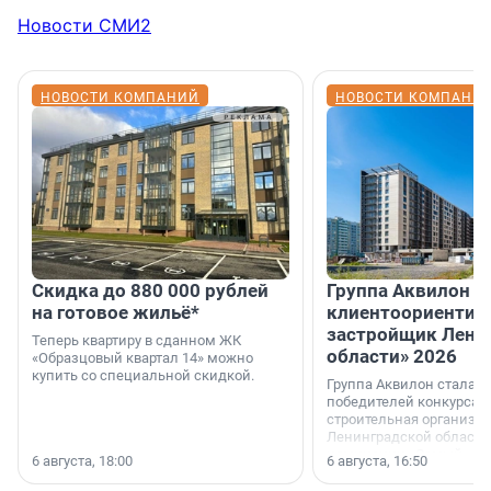
Новости СМИ2
НОВОСТИ КОМПАНИЙ
НОВОСТИ КОМПАНИ
Скидка до 880 000 рублей
Группа Аквилон 
на готовое жильё*
клиентоориентир
застройщик Лени
Теперь квартиру в сданном ЖК
области» 2026
«Образцовый квартал 14» можно
купить со специальной скидкой.
Группа Аквилон стала 
победителей конкурса 
строительная организа
Ленинградской области 
номинации «Самый
6 августа, 18:00
6 августа, 16:50
клиентоориентированн
застройщик Ленинград