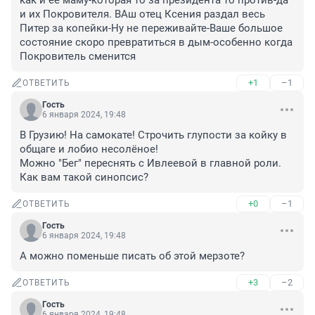
как и ее маму-которая то за президента то против-да 
и их Покровителя. ВАш отец Ксения раздал весь 
Питер за копейки-Ну не переживайте-Ваше большое 
состояние скоро превратиться в дым-особенно когда 
Покровитель сменится
+1
–1
ОТВЕТИТЬ
Гость
6 января 2024, 19:48
В Грузию! На самокате! Строчить глупости за койку в 
общаге и лобио несолёное!

Можно "Бег" переснять с Ивлеевой в главной роли.

Как вам такой синопсис?
+0
–1
ОТВЕТИТЬ
Гость
6 января 2024, 19:48
А можно поменьше писать об этой мерзоте?
+3
–2
ОТВЕТИТЬ
Гость
6 января 2024, 19:48