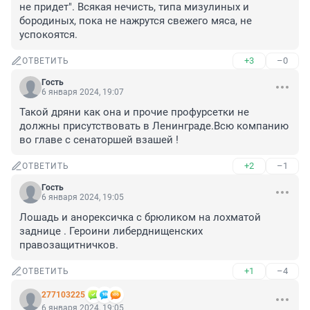
не придет". Всякая нечисть, типа мизулиных и 
бородиных, пока не нажрутся свежего мяса, не 
успокоятся.
+3
–0
ОТВЕТИТЬ
Гость
6 января 2024, 19:07
Такой дряни как она и прочие профурсетки не 
должны присутствовать в Ленинграде.Всю компанию 
во главе с сенаторшей взашей !
+2
–1
ОТВЕТИТЬ
Гость
6 января 2024, 19:05
Лошадь и анорексичка с брюликом на лохматой 
заднице . Героини либерднищенских 
правозащитничков.
+1
–4
ОТВЕТИТЬ
277103225
6 января 2024, 19:05