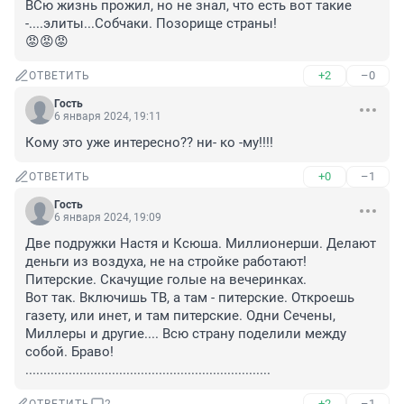
ВСю жизнь прожил, но не знал, что есть вот такие 
-....элиты...Собчаки. Позорище страны! 

😡😡😡
+2
–0
ОТВЕТИТЬ
Гость
6 января 2024, 19:11
Кому это уже интересно?? ни- ко -му!!!!
+0
–1
ОТВЕТИТЬ
Гость
6 января 2024, 19:09
Две подружки Настя и Ксюша. Миллионерши. Делают 
деньги из воздуха, не на стройке работают! 
Питерские. Скачущие голые на вечеринках. 

Вот так. Включишь ТВ, а там - питерские. Откроешь 
газету, или инет, и там питерские. Одни Сечены, 
Миллеры и другие.... Всю страну поделили между 
собой. Браво!

....................................................................
+2
–1