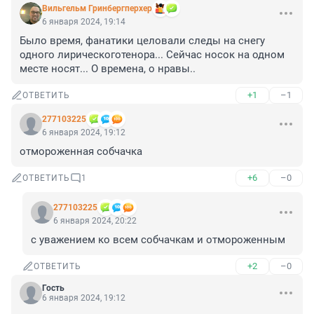
Вильгельм Гринбергперхер
6 января 2024, 19:14
Было время, фанатики целовали следы на снегу 
одного лирическоготенора... Сейчас носок на одном 
месте носят... О времена, о нравы..
+1
–1
ОТВЕТИТЬ
277103225
6 января 2024, 19:12
отмороженная собчачка
+6
–0
ОТВЕТИТЬ
1
277103225
6 января 2024, 20:22
с уважением ко всем собчачкам и отмороженным
+2
–0
ОТВЕТИТЬ
Гость
6 января 2024, 19:12