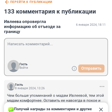
ПЕРЕЙТИ К ПУБЛИКАЦИИ
133 комментария к публикации
Ивлеева опровергла
6 января 2024, 18:11
информацию об отъезде за
границу
Гость
Войти
Отправить
Гость
8 января 2024, 13:26
Чем больше упоминаний о мадам Ивлеевой, тем этой 
мадам комфортнее. Оставить ее навсегда в покое и 
не видеть, это самое худшее, что может случиться для 
Получай награды за комментарии и другие 
нее. Если она богата, то пусть живет припеваючи, 