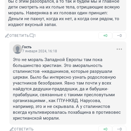
бы с этим разобрался, а то так и будем мы и главное 
дети смотреть на их голые тела, отрицающие всякую 
мораль. Наверняка в их головах один принцип: 
Деньги не пахнут, когда их нет, а когда они рядом, то 
издают вкусный запах.
+0
–0
ОТВЕТИТЬ
1
Гость
7 января 2024, 16:18
Это не мораль Западной Европы там пока 
большинство христиан. Это аморальность 
сталинистов -нквдшников, которые разрушали 
церкви. Было бы интересно узнать родословную 
участников безобразия. Явно там почти у всех 
найдутся дедушки-прадедушки, да и бабушки-
прабабушки, связанные с такими пресловутыми 
организациями , как ГПУ-НКВД. Нарусова, 
например, это и не скрывала. А у сталинистов 
всегда культивировалась похабщина в противовес 
христианской морали.
+0
–0
ОТВЕТИТЬ