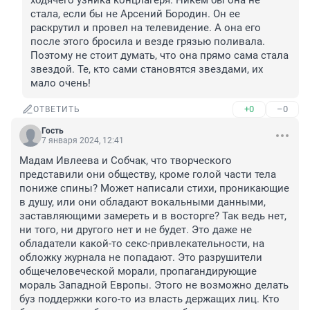
ходячего узника концлагеря. Никем бы она не 
стала, если бы не Арсений Бородин. Он ее 
раскрутил и провел на телевидение. А она его 
после этого бросила и везде грязью поливала. 
Поэтому не стоит думать, что она прямо сама стала 
звездой. Те, кто сами становятся звездами, их 
мало очень!
+0
–0
ОТВЕТИТЬ
Гость
7 января 2024, 12:41
Мадам Ивлеева и Собчак, что творческого 
представили они обществу, кроме голой части тела 
пониже спины? Может написали стихи, проникающие 
в душу, или они обладают вокальными данными, 
заставляющими замереть и в восторге? Так ведь нет, 
ни того, ни другого нет и не будет. Это даже не 
обладатели какой-то секс-привлекательности, на 
обложку журнала не попадают. Это разрушители 
общечеловеческой морали, пропагандирующие 
мораль Западной Европы. Этого не возможно делать 
буз поддержки кого-то из власть держащих лиц. Кто 