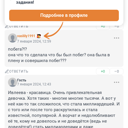
задания!
кончились деньги- вперед на заработки, 
продемонстрированное телосложение ей это 
Подробнее в профиле
позволяет.
+0
–0
ОТВЕТИТЬ
vasilily1991
7 января 2024, 12:59
побега?!?

она что то сделала что бы был побег? она была в 
плену и совершила побег???
+0
–0
ОТВЕТИТЬ
Гость
7 января 2024, 12:43
Ивлеева - красавица. Очень привлекательная 
девочка. Хотя таких - многие многие тысячи. А вот у 
неё как-то так сложилося, что стала миллиардешей. И 
с того или после того раскрутилась и стала 
известной, популярной. А ворчат и недолюбливают 
её те, кому не довелось и не доведётся (ведь не 
доведётся!) стать миллиардерами и даже 