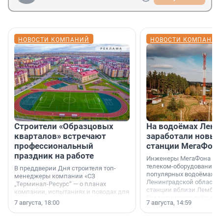
НОВОСТИ КОМПАНИЙ
НОВОСТИ КОМПАНИ
Строители «Образцовых
На водоёмах Лен
кварталов» встречают
заработали новы
профессиональный
станции МегаФон
праздник на работе
Инженеры МегаФона ус
телеком-оборудование 
В преддверии Дня строителя топ-
популярных водоёмах
менеджеры компании «СЗ
Ленинградской области
„Терминал-Ресурс“ — о планах
станции вблизи Лембол
компании, испытаниях и поводах для
Раздолинского озёр, а 
осторожного оптимизма.
7 августа, 18:00
7 августа, 14:59
недалеко от Большого Т
водопада.