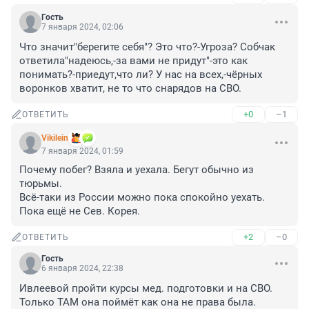
Гость
7 января 2024, 02:06
Что значит"берегите себя"? Это что?-Угроза? Собчак 
ответила"надеюсь,-за вами не придут"-это как 
понимать?-приедут,что ли? У нас на всех,-чёрных 
воронков хватит, не то что снарядов на СВО.
+0
–1
ОТВЕТИТЬ
Vikilein
7 января 2024, 01:59
Почему побег? Взяла и уехала. Бегут обычно из 
тюрьмы.

Всё-таки из России можно пока спокойно уехать. 
Пока ещё не Сев. Корея.
+2
–0
ОТВЕТИТЬ
Гость
6 января 2024, 22:38
Ивлеевой пройти курсы мед. подготовки и на СВО. 
Только ТАМ она поймёт как она не права была.