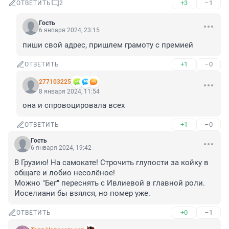
+3
–1
ОТВЕТИТЬ
2
Гость
6 января 2024, 23:15
пиши свой адрес, пришлем грамоту с премией
+1
–0
ОТВЕТИТЬ
277103225
8 января 2024, 11:54
она и спровоцировала всех
+1
–0
ОТВЕТИТЬ
Гость
6 января 2024, 19:42
В Грузию! На самокате! Строчить глупости за койку в 
общаге и лобио несолёное!

Можно "Бег" переснять с Ивлиевой в главной роли. 
Иоселиани бы взялся, но помер уже.
+0
–1
ОТВЕТИТЬ