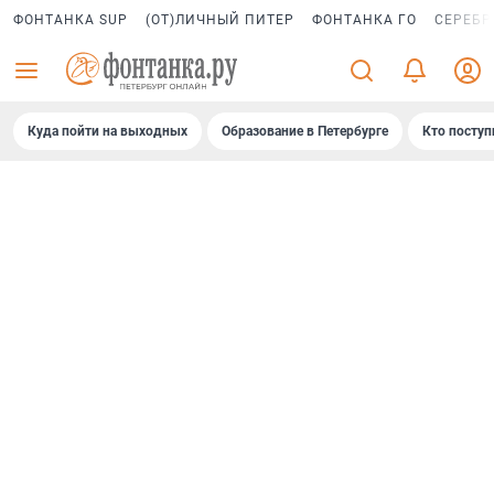
ФОНТАНКА SUP
(ОТ)ЛИЧНЫЙ ПИТЕР
ФОНТАНКА ГО
СЕРЕБР
Куда пойти на выходных
Образование в Петербурге
Кто поступ