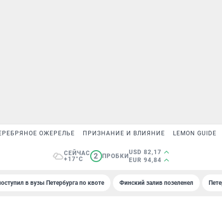
ЕРЕБРЯНОЕ ОЖЕРЕЛЬЕ
ПРИЗНАНИЕ И ВЛИЯНИЕ
LEMON GUIDE
USD 82,17
СЕЙЧАС
2
ПРОБКИ
+17°C
EUR 94,84
поступил в вузы Петербурга по квоте
Финский залив позеленел
Пете