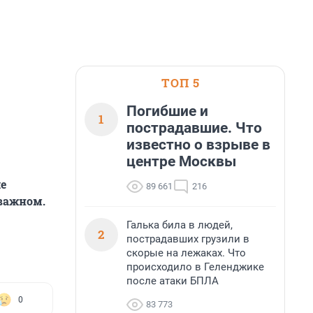
ТОП 5
Погибшие и
1
пострадавшие. Что
известно о взрыве в
центре Москвы
е
89 661
216
 важном.
Галька била в людей,
2
пострадавших грузили в
скорые на лежаках. Что
происходило в Геленджике
после атаки БПЛА
0
83 773