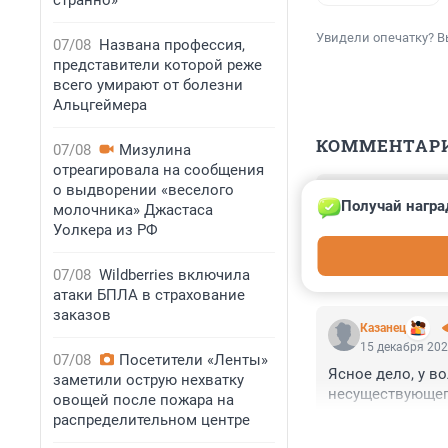
странно»
Увидели опечатку? В
07/08
Названа профессия,
представители которой реже
всего умирают от болезни
Альцгеймера
КОММЕНТАР
07/08
Мизулина
отреагировала на сообщения
о выдворении «веселого
Гость
Получай награ
16 декабря 202
молочника» Джастаса
Уолкера из РФ
А причем тут КП
цены логичнее б
07/08
Wildberries включила
атаки БПЛА в страхование
заказов
Казанец
15 декабря 202
07/08
Посетители «Ленты»
Ясное дело, у в
заметили острую нехватку
несуществующег
овощей после пожара на
распределительном центре