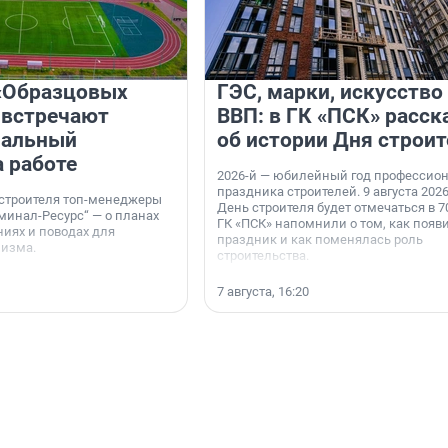
«Образцовых
ГЭС, марки, искусство
 встречают
ВВП: в ГК «ПСК» расск
нальный
об истории Дня строит
а работе
2026-й — юбилейный год профессио
праздника строителей. 9 августа 2026
 строителя топ-менеджеры
День строителя будет отмечаться в 70
минал-Ресурс“ — о планах
ГК «ПСК» напомнили о том, как появ
иях и поводах для
праздник и как поменялась роль
мизма.
строительства.
7 августа, 16:20