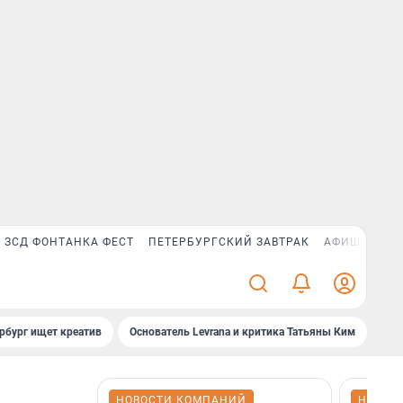
ЗСД ФОНТАНКА ФЕСТ
ПЕТЕРБУРГСКИЙ ЗАВТРАК
АФИША PLUS
рбург ищет креатив
Основатель Levrana и критика Татьяны Ким
Зач
НОВОСТИ КОМПАНИЙ
НОВОС