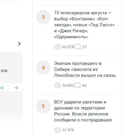
15 телесериалов августа —
3
выбор «Фонтанки»: «Коп-
звезда», новые «Тед Лассо»
и «Джек Ричер»,
«Одержимость»
62 078
27
Экипаж пропавшего в
4
Сибири самолета из
эти 
Ленобласти вышел на связь
54 892
60
+0
–0
ВСУ ударили ракетами и
5
дронами по территории
России. Власти регионов
сообщили о пострадавших
+0
–0
51 978