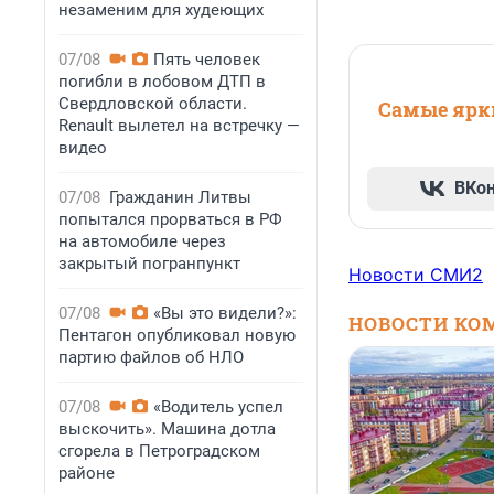
незаменим для худеющих
07/08
Пять человек
погибли в лобовом ДТП в
Свердловской области.
Самые ярки
Renault вылетел на встречку —
видео
ВКо
07/08
Гражданин Литвы
попытался прорваться в РФ
на автомобиле через
закрытый погранпункт
Новости СМИ2
07/08
«Вы это видели?»:
НОВОСТИ КО
Пентагон опубликовал новую
партию файлов об НЛО
07/08
«Водитель успел
выскочить». Машина дотла
сгорела в Петроградском
районе