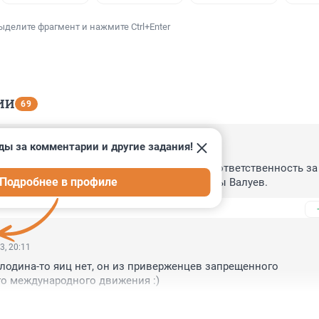
ыделите фрагмент и нажмите Ctrl+Enter
ИИ
69
ды за комментарии и другие задания!
3, 06:03
РФ? Раз, уж цены на яйца космические, то ответственность за 
Подробнее в профиле
ыло нести Терешковой. А помочь ей мог бы Валуев.
3, 20:11
олодина-то яиц нет, он из приверженцев запрещенного 
о международного движения :)