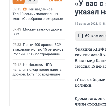
Все
СПБ
24 часа
«У вас 
09:15
Неизведанное.
указал 
Топ-10 самых живописных
мест «Серебряного ожерелья»
15 декабря 2023, 13:38
07:43
Москву атакуют дроны
ВСУ
69
коммен
07:33
Почти 400 дронов ВСУ
Фракция КПРФ в 
атаковали ночью 15 регионов
России. Есть пострадавшие
как ключевой к
Владимир Кашин
07:12
На Ильском НПЗ
сегодня, 15 дек
начался пожар после налета
дронов. Есть пострадавшие
«У вас с яйцами
Володин.
Кроме того, он 
числе стоимост