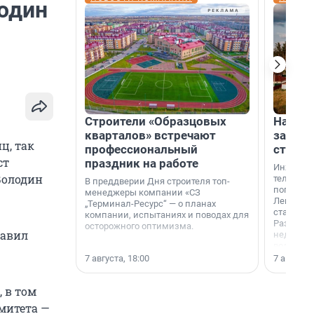
лодин
Строители «Образцовых
На вод
кварталов» встречают
зарабо
ц, так
профессиональный
станци
ст
праздник на работе
Инженер
Володин
телеком-
В преддверии Дня строителя топ-
популярн
менеджеры компании «СЗ
Ленингра
„Терминал-Ресурс“ — о планах
станции 
компании, испытаниях и поводах для
Раздолин
осторожного оптимизма.
бавил
недалеко
водопада
7 августа, 18:00
7 августа,
, в том
митета —