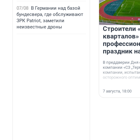
07/08
В Германии над базой
бундесвера, где обслуживают
ЗРК Patriot, заметили
неизвестные дроны
Строители 
кварталов»
профессио
праздник н
В преддверии Дня
компании «СЗ „Тер
компании, испытан
осторожного опти
7 августа, 18:00