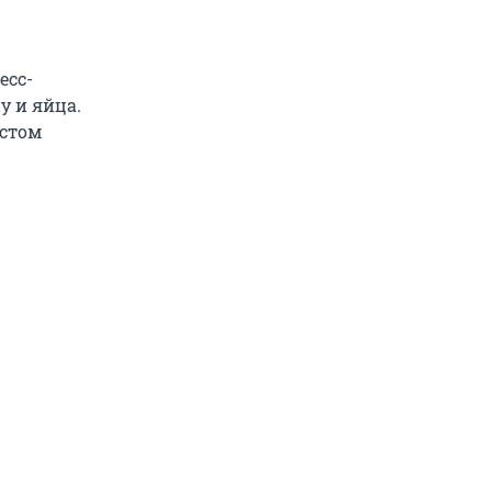
есс-
у и яйца.
остом