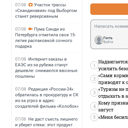
07/08
Участок трассы
«Скандинавия» под Выборгом
станет реверсивным
07/08
Пума Синди из
Петербурга отметила свое 15-
Гость
летие распаковкой сочного
Войти
подарка
07/08
Интернет-заказы в
Надвигается
1
ЕАЭС из-за рубежа станут
усилить без
дешевле: снижаются ввозные
«Сами корми
пошлины
2
приводят к 
«Туризм не 
07/08
Редакция «России-24»
3
обратилась в прокуратуру и СК
отдыхать в а
из-за угроз в адрес
Кому призна
4
создателей фильма «Колобок»
август
5
«Меня бесил
07/08
Не даст съесть лишнего
и уберет отеки: этот продукт