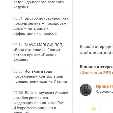
петель до первого готового
изделия
06:01
Быстро покраснеют: как
помочь зеленым помидорам
дома — пять самых
эффективных способов
02:14
SLAVA MARLOW, ЛСП,
В свою очередь
«Бонд с кнопкой». Елагин
стабилизацией 
остров примет «Пикник
Афиши»
Больше интере
00:35
Испания вводит
«Фонтанка SPB o
пограничный контроль для
путешественников из Италии
Ирина 
Корреспонд
07/08
Во Французских Альпах
погибла россиянка.
Федерация альпинизма РФ:
«Непрофессионально и
0