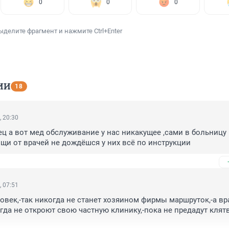
0
0
0
ыделите фрагмент и нажмите Ctrl+Enter
ИИ
18
, 20:30
ц а вот мед обслуживание у нас никакущее ,сами в больницу 
щи от врачей не дождёшся у них всё по инструкции
, 07:51
век,-так никогда не станет хозяином фирмы маршруток,-а вра
огда не откроют свою частную клинику,-пока не предадут клятв