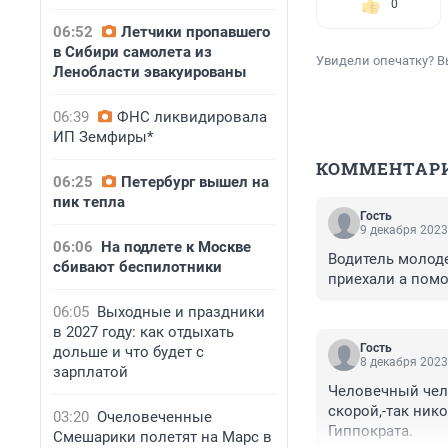
0
06:52
Летчики пропавшего
в Сибири самолета из
Увидели опечатку? В
Ленобласти эвакуированы
06:39
ФНС ликвидировала
ИП Земфиры*
КОММЕНТАР
06:25
Петербург вышел на
пик тепла
Гость
9 декабря 2023
06:06
На подлете к Москве
Водитель молоде
сбивают беспилотники
приехали а помо
06:05
Выходные и праздники
в 2027 году: как отдыхать
Гость
дольше и что будет с
8 декабря 2023
зарплатой
Человечный чело
скорой,-так ник
03:20
Очеловеченные
Гиппократа.
Смешарики полетят на Марс в