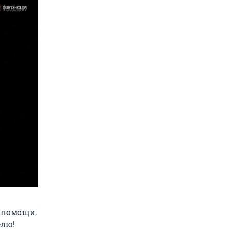
й помощи.
елю!