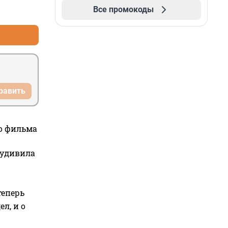
Все промокоды
+1
–2
равить
го фильма
 удивила
теперь
л, и о