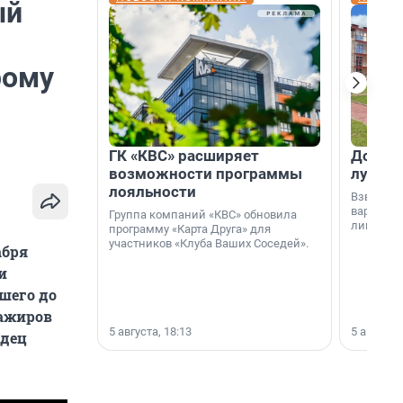
ый
рому
ГК «КВС» расширяет
Дом ил
возможности программы
лучше 
лояльности
Взвешива
варианто
Группа компаний «КВС» обновила
лишнего 
программу «Карта Друга» для
участников «Клуба Ваших Соседей».
абря
и
шего до
сажиров
5 августа, 18:13
5 августа,
идец