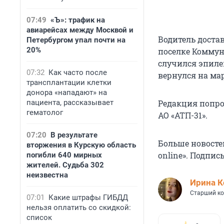
07:49
«Ъ»: трафик на
авиарейсах между Москвой и
Водитель доста
Петербургом упал почти на
20%
поселке Коммун
случился эпиле
07:32
Как часто после
вернулся на мар
трансплантации клетки
донора «нападают» на
Редакция попр
пациента, рассказывает
гематолог
АО «АТП-31».
07:20
В результате
Больше новост
вторжения в Курскую область
online». Подпи
погибли 640 мирных
жителей. Судьба 302
неизвестна
Иpина К
Старший ко
07:01
Какие штрафы ГИБДД
нельзя оплатить со скидкой:
список