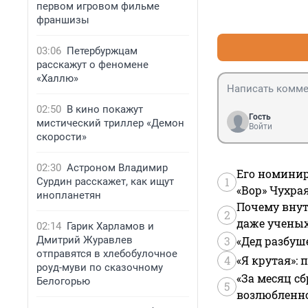
первом игровом фильме
франшизы
03:06
Петербуржцам
расскажут о феномене
«Халлю»
02:50
В кино покажут
Гость
мистический триллер «Демон
Войти
скорости»
02:30
Астроном Владимир
Его номинир
1
Сурдин расскажет, как ищут
«Вор» Чухра
инопланетян
Почему внут
2
даже учены
02:14
Гарик Харламов и
3
«Дед разбуш
Дмитрий Журавлев
отправятся в хлебобулочное
4
«Я крутая»:
роуд-муви по сказочному
«За месяц сб
Белогорью
5
возлюбленной