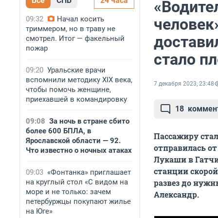
Все
СПБ
24 часа
«Водите
09:32
Начал косить
человек
триммером, но в траву не
достави
смотрел. Итог — факельный
пожар
стало пл
09:20
Уральские врачи
вспомнили методику XIX века,
7 декабря 2023, 23:48
чтобы помочь женщине,
приехавшей в командировку
18
коммен
09:08
За ночь в стране сбито
более 600 БПЛА, в
Пассажиру стал
Ярославской области — 92.
отправилась от
Что известно о ночных атаках
Лукаши в Гатчи
станции скорой
09:03
«Фонтанка» приглашает
на круглый стол «С видом на
развез до нужн
море и не только: зачем
Александр.
петербуржцы покупают жилье
на Юге»