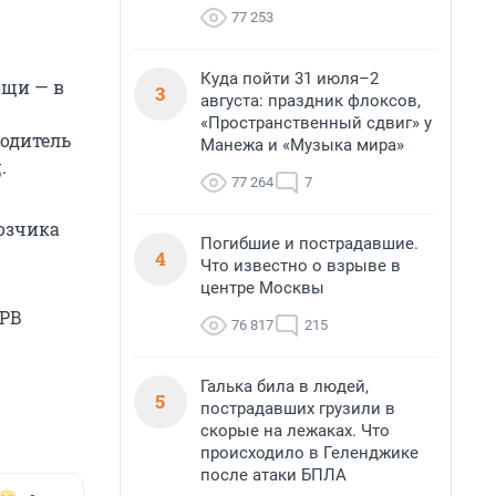
77 253
Куда пойти 31 июля–2
ощи — в
3
августа: праздник флоксов,
«Пространственный сдвиг» у
Водитель
Манежа и «Музыка мира»
.
77 264
7
озчика
Погибшие и пострадавшие.
4
Что известно о взрыве в
центре Москвы
PB
76 817
215
Галька била в людей,
5
пострадавших грузили в
скорые на лежаках. Что
происходило в Геленджике
после атаки БПЛА