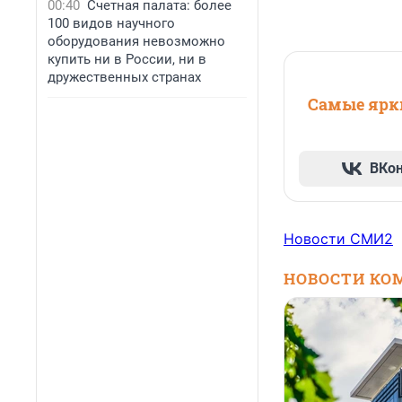
00:40
Счетная палата: более
100 видов научного
оборудования невозможно
купить ни в России, ни в
дружественных странах
Самые ярки
ВКо
Новости СМИ2
НОВОСТИ КО