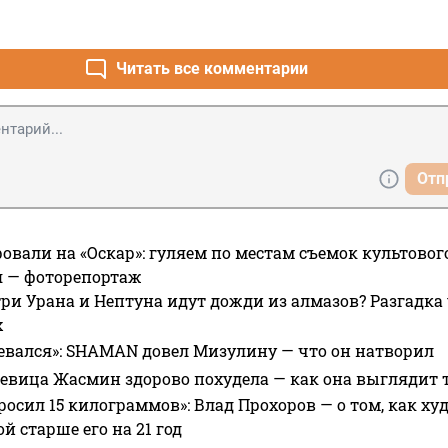
Читать все комментарии
Отп
овали на «Оскар»: гуляем по местам съемок культово
я — фоторепортаж
ри Урана и Нептуна идут дожди из алмазов? Разгадка
х
евался»: SHAMAN довел Мизулину — что он натворил
 певица Жасмин здорово похудела — как она выглядит 
росил 15 килограммов»: Влад Прохоров — о том, как худе
 старше его на 21 год