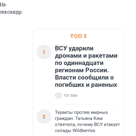
 Не
лександр.
ТОП 5
ВСУ ударили
1
дронами и ракетами
по одиннадцати
регионам России.
Власти сообщили о
погибших и раненых
101 684
Теракты против мирных
2
граждан. Татьяна Ким
ответила, почему ВСУ атакует
склады Wildberries