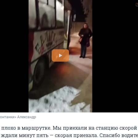
Фонтанки» Александр
о плохо в маршрутке. Мы приехали на станцию скоро
, ждали минут пять — скорая приехала. Спасибо водит