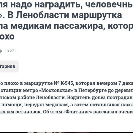
ля надо наградить, человечн
». В Ленобласти маршрутка
ла медикам пассажира, кото
охо
13 271
тариев
о плохо в маршрутке № К-545, которая вечером 7 дек
 станции метро «Московская» в Петербурге до деревн
нском районе Ленобласти. Водитель довез пострадав
 помощи, передал медикам, а затем оставшихся пас
ых им остановок. Об этом «Фонтанке» рассказал очев