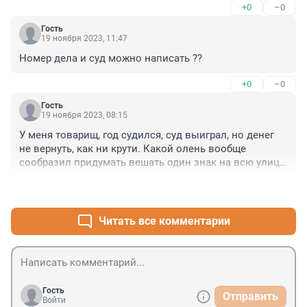
+0
–0
Гость
19 ноября 2023, 11:47
Номер дела и суд можно написать ??
+0
–0
Гость
19 ноября 2023, 08:15
У меня товарищ, год судился, суд выиграл, но денег 
не вернуть, как ни крути. Какой олень вообще 
сообразил придумать вешать один знак на всю улицу 
и потом дознователю приходится втирать, что ты 
+0
–0
должен до нача улицы дойти и посмотреть знаки - 
непонятно. Но этого человека неплохо бы вообще с 
гос службы уволить
Читать все комментарии
Гость
Отправить
Войти