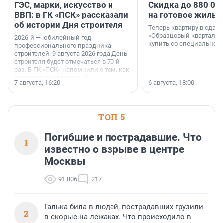
ГЭС, марки, искусство и
Скидка до 880 00
ВВП: в ГК «ПСК» рассказали
на готовое жильё
об истории Дня строителя
Теперь квартиру в сда
«Образцовый квартал 1
2026-й — юбилейный год
купить со специальной 
профессионального праздника
строителей. 9 августа 2026 года День
строителя будет отмечаться в 70-й
раз. В ГК «ПСК» напомнили о том, как
появился праздник и как
7 августа, 16:20
6 августа, 18:00
поменялась роль строительства.
ТОП 5
Погибшие и пострадавшие. Что
1
известно о взрыве в центре
Москвы
91 806
217
Галька била в людей, пострадавших грузили
2
в скорые на лежаках. Что происходило в