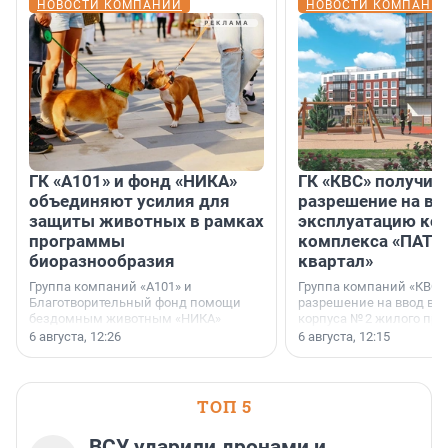
НОВОСТИ КОМПАНИЙ
НОВОСТИ КОМПАНИ
ГК «А101» и фонд «НИКА»
ГК «КВС» получил
объединяют усилия для
разрешение на вв
защиты животных в рамках
эксплуатацию кор
программы
комплекса «ПАТИ
биоразнообразия
квартал»
Группа компаний «А101» и
Группа компаний «КВС»
Благотворительный фонд помощи
разрешение на ввод в 
бездомным животным «НИКА»
корпуса № 2 жилого про
заключили соглашение о
Уютный квартал», расп
6 августа, 12:26
6 августа, 12:15
стратегическом сотрудничестве.
Всеволожском районе
Ленинградской области
ТОП 5
ВСУ ударили дронами и