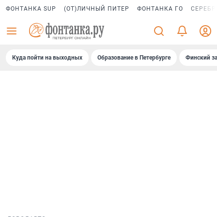
ФОНТАНКА SUP
(ОТ)ЛИЧНЫЙ ПИТЕР
ФОНТАНКА ГО
СЕРЕБР
Куда пойти на выходных
Образование в Петербурге
Финский за