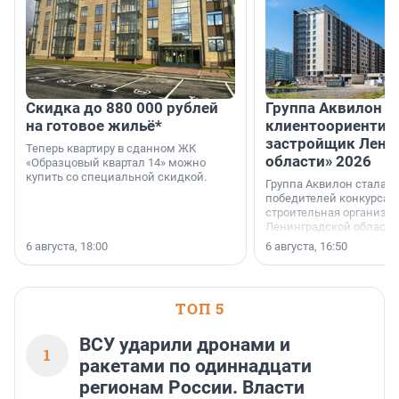
Скидка до 880 000 рублей
Группа Аквилон 
на готовое жильё*
клиентоориентир
застройщик Лени
Теперь квартиру в сданном ЖК
области» 2026
«Образцовый квартал 14» можно
купить со специальной скидкой.
Группа Аквилон стала 
победителей конкурса 
строительная организа
Ленинградской области 
номинации «Самый
6 августа, 18:00
6 августа, 16:50
клиентоориентированн
застройщик Ленинград
области».
ТОП 5
ВСУ ударили дронами и
1
ракетами по одиннадцати
регионам России. Власти