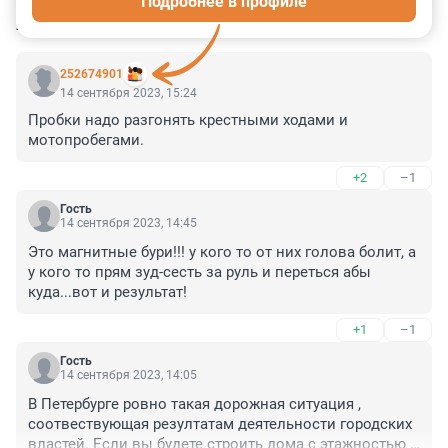
Подробнее в профиле
КОММЕНТАРИИ
20
252674901
14 сентября 2023, 15:24
Пробки надо разгонять крестными ходами и 
мотопробегами.
+2
–1
Гость
14 сентября 2023, 14:45
Это магнитные бури!!! у кого то от них голова болит, а 
у кого то прям зуд-сесть за руль и переться абы 
куда...вот и результат!
+1
–1
Гость
14 сентября 2023, 14:05
В Петербурге ровно такая дорожная ситуация , 
соотвествующая резултатам деятельности городских 
властей. Если вы будете строить дома с этажностью и 