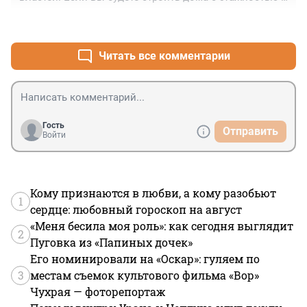
плотностью, как в Гонконге , но не будете развивать 
+3
–0
современный ОТ как в Гонконге, то получите Манилу. 
А что вы хотели, дальше будет еще хуже, приток 
экономических мигрантов будет больше и хаоса на 
Читать все комментарии
дорогах тоже.
Гость
Отправить
Войти
Кому признаются в любви, а кому разобьют
1
сердце: любовный гороскоп на август
«Меня бесила моя роль»: как сегодня выглядит
2
Пуговка из «Папиных дочек»
Его номинировали на «Оскар»: гуляем по
3
местам съемок культового фильма «Вор»
Чухрая — фоторепортаж