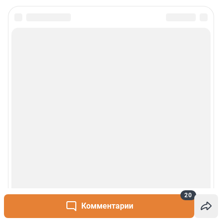
Политика обработки персональных данных
Правила использования материалов сайта
Политика использования cookies
Рекомендательные системы
Деятельность в сфере ИТ
Руководство пользователя
Наши награды
© 2000-2026 Фонтанка.Ру
Свидетельство Роскомнадзора ЭЛ № ФС 77-66333 от 14.07.2016
© ООО «Интернет Технологии»
20
Комментарии